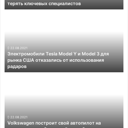
терять ключевых специалистов
Электромобили
Tesla
Model
Y
и
Model
3
22.08.2021
Электромобили Tesla Model Y и Model 3 для
для
рынка США отказались от использования
рынка
радаров
США
отказались
Volkswagen
от
построит
использования
свой
радаров
автопилот
на
процессорах
собственной
разработки
22.08.2021
Volkswagen построит свой автопилот на