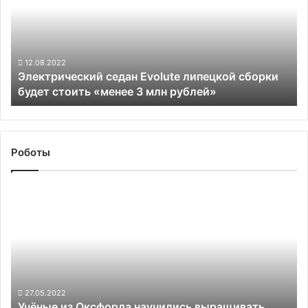
липецкой
сборки
будет
стоить
«менее
12.08.2022
Электрический седан Evolute липецкой сборки
3
будет стоить «менее 3 млн рублей»
млн
рублей»
Роботы
Учёные
из
Оксфорда
научились
выращивать
живые
ткани
в
27.05.2022
Учёные из Оксфорда научились выращивать
роботизированном