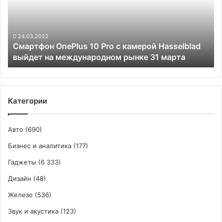
с
камерой
Hasselblad
выйдет
24.03.2022
Смартфон OnePlus 10 Pro с камерой Hasselblad
на
выйдет на международном рынке 31 марта
международном
рынке
31
марта
Категории
Авто
(690)
Бизнес и аналитика
(177)
Гаджеты
(6 333)
Дизайн
(48)
Железо
(536)
Звук и акустика
(123)