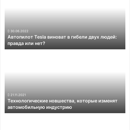
виноват
в
гибели
двух
людей:
правда
30.06.2022
Автопилот Tesla виноват в гибели двух людей:
или
правда или нет?
нет?
Технологические
новшества,
которые
изменят
автомобильную
индустрию
21.11.2021
Технологические новшества, которые изменят
автомобильную индустрию
Новое
предприятие
Tesla