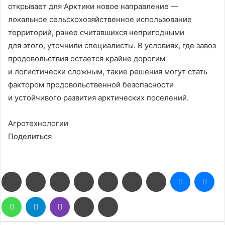
открывает для Арктики новое направление —
локальное сельскохозяйственное использование
территорий, ранее считавшихся непригодными
для этого, уточнили специалисты. В условиях, где завоз
продовольствия остается крайне дорогим
и логистически сложным, такие решения могут стать
фактором продовольственной безопасности
и устойчивого развития арктических поселений.
Агротехнологии
Поделиться
Facebook
Twitter
LinkedIn
Pinterest
Reddit
Вконтакте
Одноклассники
Messenge
Me
WhatsApp
Telegram
Viber
Поделиться
Печатать
через
электронную