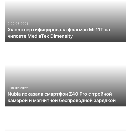
11T
на
чипсете
MediaTek
22.08.2021
Xiaomi сертифицировала флагман Mi 11T на
Dimensity
чипсете MediaTek Dimensity
Nubia
показала
смартфон
Z40
Pro
с
тройной
камерой
18.02.2022
Nubia показала смартфон Z40 Pro с тройной
и
камерой и магнитной беспроводной зарядкой
магнитной
беспроводной
Смартфон
зарядкой
OnePlus
10
Pro