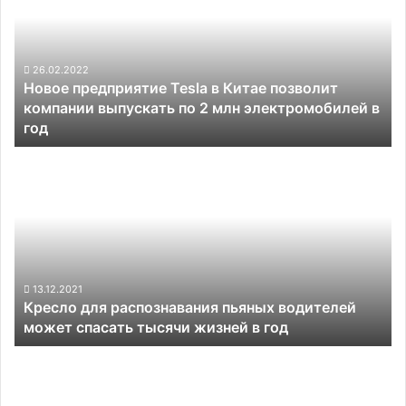
в
Китае
позволит
компании
26.02.2022
Новое предприятие Tesla в Китае позволит
выпускать
компании выпускать по 2 млн электромобилей в
по
год
2
млн
Кресло
электромобилей
для
в
распознавания
год
пьяных
водителей
может
спасать
тысячи
13.12.2021
Кресло для распознавания пьяных водителей
жизней
может спасать тысячи жизней в год
в
год
Электрический
седан
Evolute