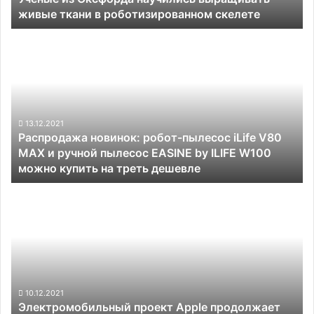
живые ткани в роботизированном скелете
скелете
Распродажа
новинок:
робот-
пылесос
iLife
V80
MAX
13.12.2021
Распродажа новинок: робот-пылесос iLife V80
и
MAX и ручной пылесос EASINE by ILIFE W100
ручной
можно купить на треть дешевле
пылесос
EASINE
Электромобильный
by
проект
ILIFE
Apple
W100
продолжает
можно
терять
купить
ключевых
на
специалистов
треть
10.12.2021
дешевле
Электромобильный проект Apple продолжает