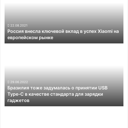
вклад
в
успех
Xiaomi
на
22.08.2021
Россия внесла ключевой вклад в успех Xiaomi на
европейском
европейском рынке
рынке
Бразилия
тоже
задумалась
о
принятии
USB
Type-
29.06.2022
Бразилия тоже задумалась о принятии USB
C
Type-C в качестве стандарта для зарядки
в
гаджетов
качестве
стандарта
Xiaomi
для
сертифицировала
зарядки
флагман
гаджетов
Mi