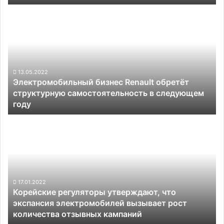
и
Электромобильный
возобновит
бизнес
приём
Renault
заказов
обретёт
в
структурную
мае
самостоятельность
в
13.05.2022
Электромобильный бизнес Renault обретёт
следующем
структурную самостоятельность в следующем
году
году
Корейские
регуляторы
утверждают,
что
экспансия
электромобилей
вызывает
17.01.2022
Корейские регуляторы утверждают, что
рост
экспансия электромобилей вызывает рост
количества
количества отзывных кампаний
отзывных
кампаний