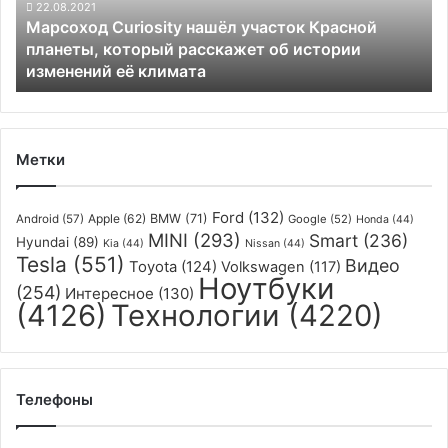
который
22.08.2021
Марсоход Curiosity нашёл участок Красной
расскажет
планеты, который расскажет об истории
об
изменений её климата
истории
изменений
её
климата
Метки
Ford
(132)
Apple
(62)
BMW
(71)
Android
(57)
Google
(52)
Honda
(44)
MINI
(293)
Smart
(236)
Hyundai
(89)
Kia
(44)
Nissan
(44)
Tesla
(551)
Видео
Toyota
(124)
Volkswagen
(117)
Ноутбуки
(254)
Интересное
(130)
(4126)
Технологии
(4220)
Телефоны