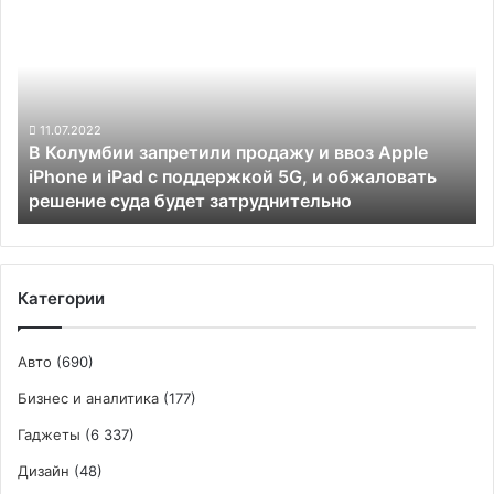
Колумбии
запретили
продажу
и
ввоз
Apple
11.07.2022
В Колумбии запретили продажу и ввоз Apple
iPhone
iPhone и iPad с поддержкой 5G, и обжаловать
и
решение суда будет затруднительно
iPad
с
поддержкой
5G,
и
Категории
обжаловать
решение
суда
Авто
(690)
будет
Бизнес и аналитика
(177)
затруднительно
Гаджеты
(6 337)
Дизайн
(48)