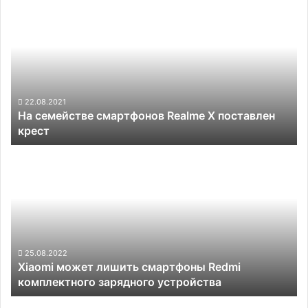
продвинутые
семействе
5G-
смартфонов
смартфоны
Realme
по
X
цене
поставлен
от
крест
$187
22.08.2021
На семействе смартфонов Realme X поставлен
крест
Xiaomi
может
лишить
смартфоны
Redmi
комплектного
зарядного
устройства
25.08.2022
Xiaomi может лишить смартфоны Redmi
комплектного зарядного устройства
В