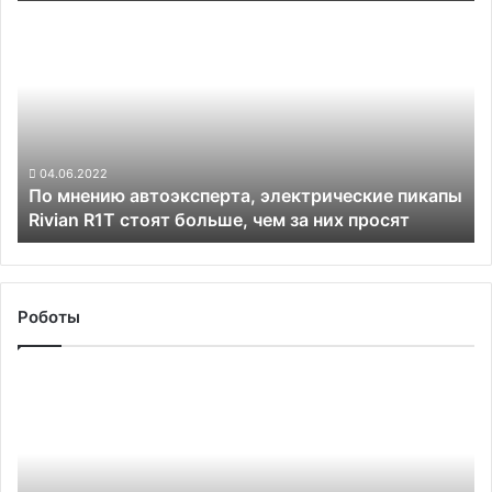
По
мнению
автоэксперта,
электрические
пикапы
Rivian
R1T
стоят
04.06.2022
По мнению автоэксперта, электрические пикапы
больше,
Rivian R1T стоят больше, чем за них просят
чем
за
них
просят
Роботы
Электромобили
Tesla
Model
Y
и