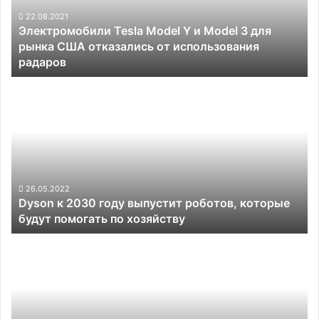
Model
3
22.08.2021
Электромобили Tesla Model Y и Model 3 для
для
рынка США отказались от использования
рынка
радаров
США
отказались
Dyson
от
к
использования
2030
радаров
году
выпустит
роботов,
которые
будут
26.05.2022
Dyson к 2030 году выпустит роботов, которые
помогать
будут помогать по хозяйству
по
хозяйству
Российский
дрон-
спасатель
успешно
испытан
в