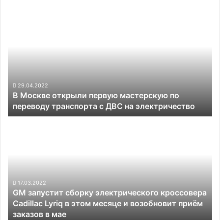
В
Москве
открыли
первую
мастерскую
по
переводу
транспорта
29.04.2022
В Москве открыли первую мастерскую по
с
переводу транспорта с ДВС на электричество
ДВС
на
GM
электричество
запустит
сборку
электрического
кроссовера
Cadillac
Lyriq
17.03.2022
GM запустит сборку электрического кроссовера
в
Cadillac Lyriq в этом месяце и возобновит приём
этом
заказов в мае
месяце