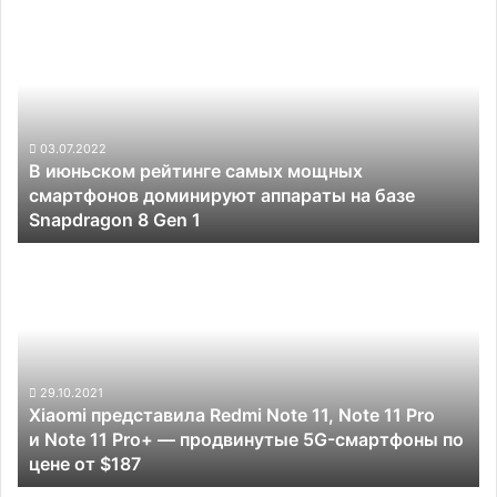
В
июньском
рейтинге
самых
мощных
смартфонов
доминируют
03.07.2022
В июньском рейтинге самых мощных
аппараты
смартфонов доминируют аппараты на базе
на
Snapdragon 8 Gen 1
базе
Snapdragon
Xiaomi
8
представила
Gen
Redmi
1
Note
11,
Note
11
29.10.2021
Xiaomi представила Redmi Note 11, Note 11 Pro
Pro
и Note 11 Pro+ — продвинутые 5G-смартфоны по
и Note
цене от $187
11
Pro+ —
На