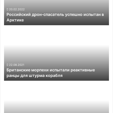
Арктике
20.02.2022
Российский дрон-спасатель успешно испытан в
Арктике
Британские
морпехи
испытали
реактивные
ранцы
для
штурма
корабля
22.08.2021
Британские морпехи испытали реактивные
ранцы для штурма корабля
Марсоход
Curiosity
нашёл
участок
Красной
планеты,