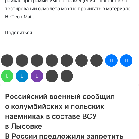
рамках программы импортозамещения. Подробнее о
тестировании самолета можно прочитать в материале
Hi-Tech Mail.
Поделиться
Facebook
Twitter
LinkedIn
Pinterest
Reddit
Вконтакте
Одноклассники
Messenge
Me
WhatsApp
Telegram
Viber
Поделиться
Печатать
через
электронную
почту
Российский военный сообщил
о колумбийских и польских
наемниках в составе ВСУ
в Лысовке
В России предложили запретить