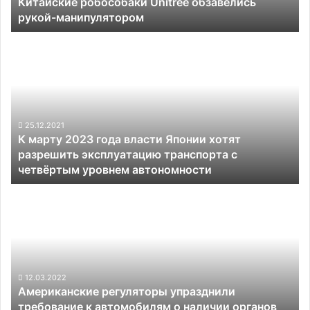
Китайские робособаки Unitree обзавелись
рукой-манипулятором
К
марту
2023
года
власти
Японии
хотят
25.12.2021
К марту 2023 года власти Японии хотят
разрешить
разрешить эксплуатацию транспорта с
эксплуатацию
четвёртым уровнем автономности
транспорта
с
Американские
четвёртым
регуляторы
уровнем
упразднили
автономности
требование
к
автомобилям
о
12.03.2022
Американские регуляторы упразднили
наличии
требование к автомобилям о наличии органов
органов