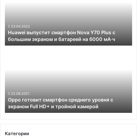
Nova
квартале
Y70
Plus
с
большим
23.04.2022
Huawei выпустит смартфон Nova Y70 Plus с
экраном
большим экраном и батареей на 6000 мА·ч
и
батареей
Oppo
на
готовит
6000
смартфон
мА·ч
среднего
уровня
с
экраном
Full
22.08.2021
Oppo готовит смартфон среднего уровня с
HD+
экраном Full HD+ и тройной камерой
и
тройной
камерой
Категории