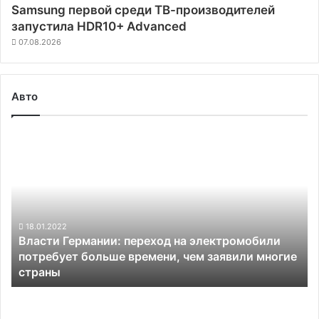
Samsung первой среди ТВ-производителей
запустила HDR10+ Advanced
07.08.2026
Авто
Власти
Германии:
переход
на
электромобили
потребует
больше
18.01.2022
Власти Германии: переход на электромобили
времени,
потребует больше времени, чем заявили многие
чем
страны
заявили
многие
Московский
страны
Политех