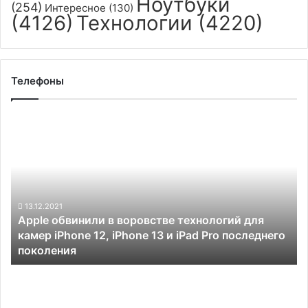
Ноутбуки
(254)
Интересное
(130)
(4126)
Технологии
(4220)
Телефоны
Apple
обвинили
в
воровстве
технологий
для
камер
13.12.2021
Apple обвинили в воровстве технологий для
iPhone
камер iPhone 12, iPhone 13 и iPad Pro последнего
12,
поколения
iPhone
13
Через
и
несколько
iPad
часов
Pro