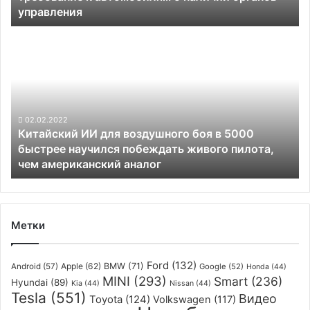
управления
управления
Китайский
ИИ
для
воздушного
боя
в
5000
02.02.2022
Китайский ИИ для воздушного боя в 5000
быстрее
быстрее научился побеждать живого пилота,
научился
чем американский аналог
побеждать
живого
пилота,
чем
американский
Метки
аналог
Ford
(132)
Apple
(62)
BMW
(71)
Android
(57)
Google
(52)
Honda
(44)
MINI
(293)
Smart
(236)
Hyundai
(89)
Kia
(44)
Nissan
(44)
Tesla
(551)
Видео
Toyota
(124)
Volkswagen
(117)