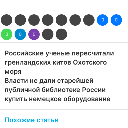
Facebook
Twitter
LinkedIn
Pinterest
Reddit
Вконтакте
Одноклассники
Messenge
Me
WhatsApp
Telegram
Viber
Поделиться
Печатать
через
электронную
почту
Российские ученые пересчитали
гренландских китов Охотского
моря
Власти не дали старейшей
публичной библиотеке России
купить немецкое оборудование
Похожие статьи