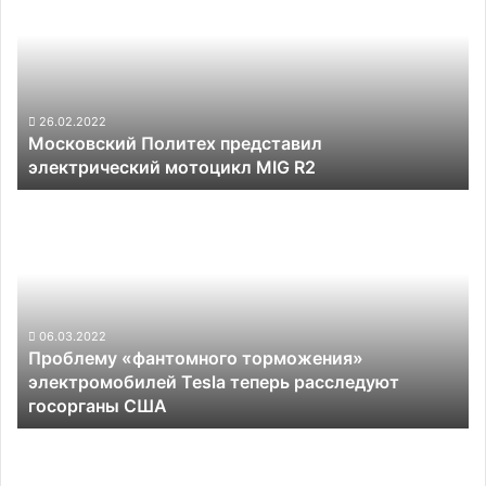
представил
электрический
мотоцикл
MIG
R2
26.02.2022
Московский Политех представил
электрический мотоцикл MIG R2
Проблему
«фантомного
торможения»
электромобилей
Tesla
теперь
расследуют
06.03.2022
Проблему «фантомного торможения»
госорганы
электромобилей Tesla теперь расследуют
США
госорганы США
Новый
высокоскоростной
двигатель