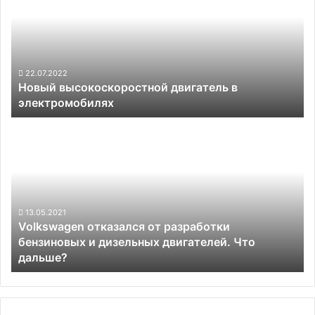
в
электромобилях
22.07.2022
Новый высокоскоростной двигатель в
электромобилях
Volkswagen
отказался
от
разработки
бензиновых
и
дизельных
13.05.2021
Volkswagen отказался от разработки
двигателей.
бензиновых и дизельных двигателей. Что
Что
дальше?
дальше?