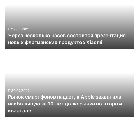
состоится
последнего
презентация
поколения
новых
флагманских
продуктов
22.08.2021
Через несколько часов состоится презентация
Xiaomi
новых флагманских продуктов Xiaomi
Рынок
смартфонов
падает,
а
Apple
захватила
наибольшую
30.07.2022
Рынок смартфонов падает, а Apple захватила
за
наибольшую за 10 лет долю рынка во втором
10
квартале
лет
долю
Huawei
рынка
выпустит
во
смартфон
втором