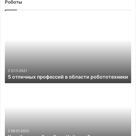
Роботы
5
отличных
профессий
в
области
робототехники
21.11.2021
5 отличных профессий в области робототехники
Китайские
робособаки
Unitree
обзавелись
рукой-
манипулятором
06.01.2022