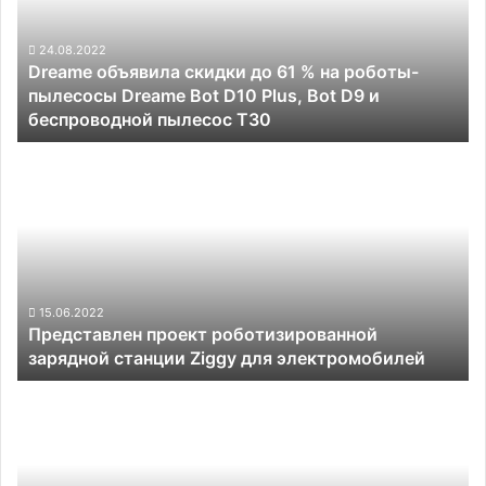
61
%
на
24.08.2022
Dreame объявила скидки до 61 % на роботы-
роботы-
пылесосы Dreame Bot D10 Plus, Bot D9 и
пылесосы
беспроводной пылесос T30
Dreame
Bot
Представлен
D10
проект
Plus,
роботизированной
Bot
зарядной
D9
станции
и
Ziggy
беспроводной
для
пылесос
электромобилей
15.06.2022
T30
Представлен проект роботизированной
зарядной станции Ziggy для электромобилей
В
Китае
построили
похожего
на