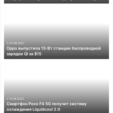
под
Oppo
экраном
выпустила
камерой
15-
Вт
станцию
беспроводной
зарядки
Qi
22.08.2021
Oppo выпустила 15-Вт станцию беспроводной
за
зарядки Qi за $15
$15
Смартфон
Poco
F4
5G
получит
систему
охлаждения
Liquidcool
12.06.2022
Смартфон Poco F4 5G получит систему
2.0
охлаждения Liquidcool 2.0