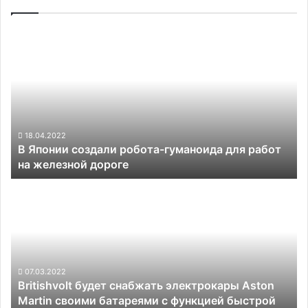
В
Японии
создали
робота-
гуманоида
для
работ
на
18.04.2022
В Японии создали робота-гуманоида для работ
железной
на железной дороге
дороге
Britishvolt
будет
снабжать
электрокары
Aston
Martin
своими
07.03.2022
Britishvolt будет снабжать электрокары Aston
батареями
Martin своими батареями с функцией быстрой
с