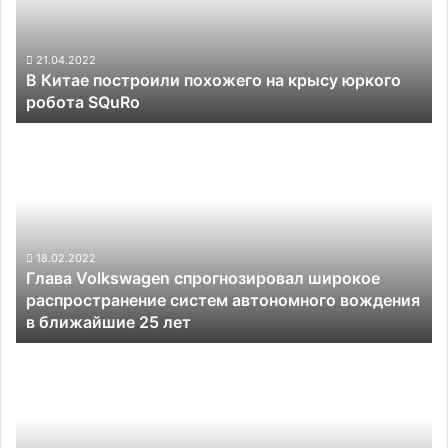
крысу
юркого
робота
21.04.2022
В Китае построили похожего на крысу юркого
SQuRo
робота SQuRo
Глава
Volkswagen
спрогнозировал
широкое
распространение
систем
автономного
18.02.2022
Глава Volkswagen спрогнозировал широкое
вождения
распространение систем автономного вождения
в
в ближайшие 25 лет
ближайшие
25
К
лет
концу
десятилетия
Innoviz
рассчитывает