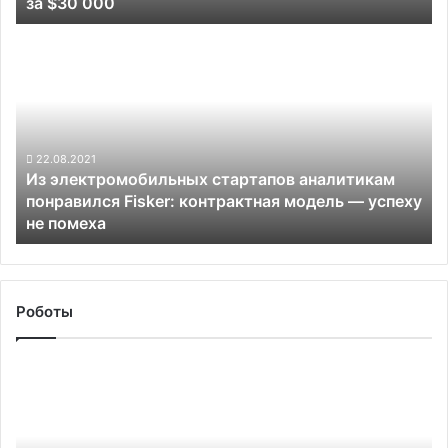
за $30 000
марки
за
Из
$30
электромобильных
000
стартапов
аналитикам
понравился
Fisker:
контрактная
22.08.2021
Из электромобильных стартапов аналитикам
модель
понравился Fisker: контрактная модель — успеху
—
не помеха
успеху
не
помеха
Роботы
Dreame
объявила
скидки
до