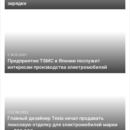
зарядки
функцией
быстрой
Предприятие
зарядки
TSMC
в
Японии
послужит
интересам
производства
электромобилей
16.12.2021
Предприятие TSMC в Японии послужит
интересам производства электромобилей
Главный
дизайнер
Tesla
начал
продавать
люксовую
отделку
22.06.2022
Главный дизайнер Tesla начал продавать
для
люксовую отделку для электромобилей марки
электромобилей