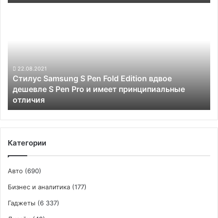
Стилус
Samsung
S
Pen
Fold
Edition
вдвое
22.08.2021
Стилус Samsung S Pen Fold Edition вдвое
дешевле
дешевле S Pen Pro и имеет принципиальные
S
отличия
Pen
Pro
и
имеет
принципиальные
Категории
отличия
Авто
(690)
Бизнес и аналитика
(177)
Гаджеты
(6 337)