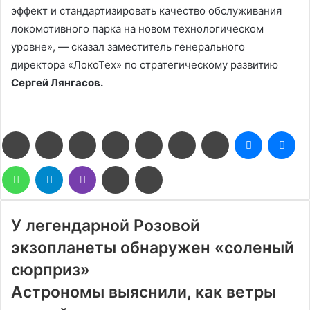
эффект и стандартизировать качество обслуживания
локомотивного парка на новом технологическом
уровне», — сказал заместитель генерального
директора «ЛокоТех» по стратегическому развитию
Сергей Лянгасов.
Facebook
Twitter
LinkedIn
Pinterest
Reddit
Вконтакте
Одноклассники
Messenge
Me
WhatsApp
Telegram
Viber
Поделиться
Печатать
через
электронную
почту
У легендарной Розовой
экзопланеты обнаружен «соленый
сюрприз»
Астрономы выяснили, как ветры