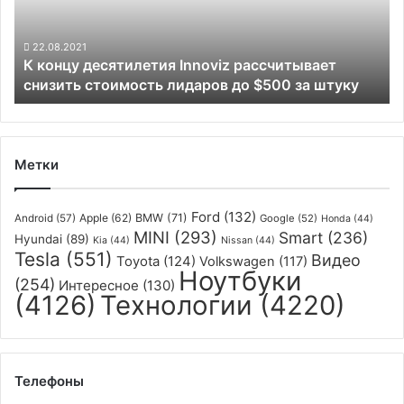
снизить
стоимость
лидаров
22.08.2021
К концу десятилетия Innoviz рассчитывает
до
снизить стоимость лидаров до $500 за штуку
$500
за
штуку
Метки
Ford
(132)
Apple
(62)
BMW
(71)
Android
(57)
Google
(52)
Honda
(44)
MINI
(293)
Smart
(236)
Hyundai
(89)
Kia
(44)
Nissan
(44)
Tesla
(551)
Видео
Toyota
(124)
Volkswagen
(117)
Ноутбуки
(254)
Интересное
(130)
(4126)
Технологии
(4220)
Телефоны