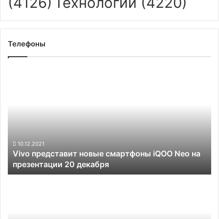
(4126)
Технологии
(4220)
Телефоны
Vivo
представит
новые
смартфоны
iQOO
Neo
на
презентации
10.12.2021
Vivo представит новые смартфоны iQOO Neo на
20
презентации 20 декабря
декабря
Смартфон
Vivo
T2
со