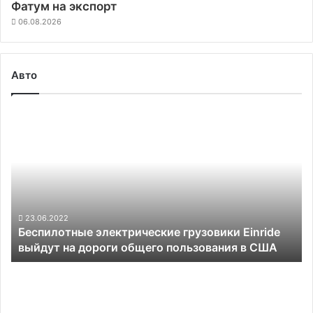
Фатум на экспорт
06.08.2026
Авто
Беспилотные
электрические
грузовики
Einride
выйдут
на
дороги
общего
23.06.2022
Беспилотные электрические грузовики Einride
пользования
выйдут на дороги общего пользования в США
в
США
Дефицит
чипов
повлиял
на