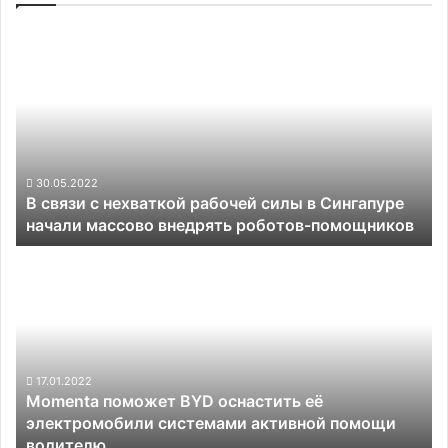
В
связи
с
нехваткой
рабочей
силы
в
Сингапуре
30.05.2022
В связи с нехваткой рабочей силы в Сингапуре
начали
начали массово внедрять роботов-помощников
массово
внедрять
Momenta
роботов-
поможет
помощников
BYD
оснастить
её
электромобили
системами
17.01.2022
Momenta поможет BYD оснастить её
активной
электромобили системами активной помощи
помощи
водителю
водителю