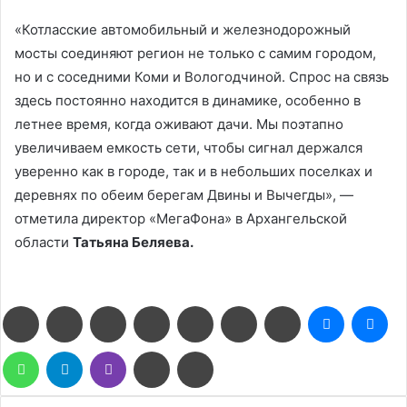
«Котласские автомобильный и железнодорожный
мосты соединяют регион не только с самим городом,
но и с соседними Коми и Вологодчиной. Спрос на связь
здесь постоянно находится в динамике, особенно в
летнее время, когда оживают дачи. Мы поэтапно
увеличиваем емкость сети, чтобы сигнал держался
уверенно как в городе, так и в небольших поселках и
деревнях по обеим берегам Двины и Вычегды», —
отметила директор «МегаФона» в Архангельской
области
Татьяна Беляева.
Facebook
Twitter
LinkedIn
Pinterest
Reddit
Вконтакте
Одноклассники
Messenge
Me
WhatsApp
Telegram
Viber
Поделиться
Печатать
через
электронную