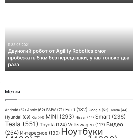
Двуногий
робот
от
Agility
Robotics
смог
пробежать
22.08.2021
Двуногий робот от Agility Robotics смог
5
пробежать 5 км без передышки, упав только два
км
раза
без
передышки,
упав
только
два
Метки
раза
Ford
(132)
Apple
(62)
BMW
(71)
Android
(57)
Google
(52)
Honda
(44)
MINI
(293)
Smart
(236)
Hyundai
(89)
Kia
(44)
Nissan
(44)
Tesla
(551)
Видео
Toyota
(124)
Volkswagen
(117)
Ноутбуки
(254)
Интересное
(130)