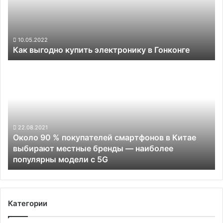
Гонконге
10.05.2022
Как выгодно купить электронику в Гонконге
Около
90
%
покупателей
смартфонов
в
Китае
22.08.2021
Около 90 % покупателей смартфонов в Китае
выбирают
выбирают местные бренды — наиболее
местные
популярны модели с 5G
бренды —
наиболее
популярны
модели
с
Категории
5G