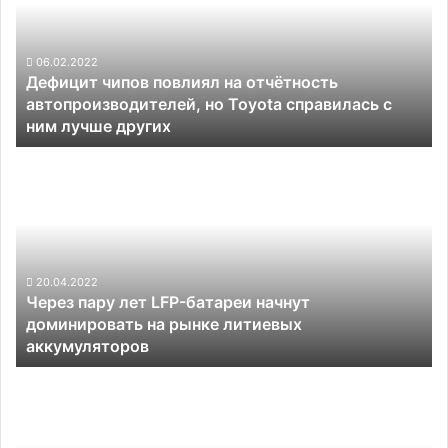
отчётность
автопроизводителей,
но
06.02.2022
Дефицит чипов повлиял на отчётность
Toyota
автопроизводителей, но Toyota справилась с
справилась
ним лучше других
с
ним
Через
лучше
пару
других
лет
LFP-
батареи
начнут
доминировать
20.04.2022
Через пару лет LFP-батареи начнут
на
доминировать на рынке литиевых
рынке
аккумуляторов
литиевых
аккумуляторов
GM
наладит
в
Канаде