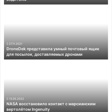
DroneDek
представила
умный
почтовый
ящик
для
посылок,
доставляемых
27.11.2021
DroneDek представила умный почтовый ящик
дронами
для посылок, доставляемых дронами
NASA
восстановило
контакт
с
марсианским
вертолётом
Ingenuity
13.05.2022
NASA восстановило контакт с марсианским
вертолётом Ingenuity