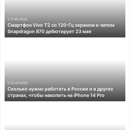
120-
Гц
экраном
и
17.05.2022
Смартфон Vivo T2 со 120-Гц экраном и чипом
чипом
Snapdragon 870 дебютирует 23 мая
Snapdragon
870
Сколько
дебютирует
нужно
23
работать
мая
в
России
и
в
других
22.07.2022
Сколько нужно работать в России и в других
странах,
странах, чтобы накопить на iPhone 14 Pro
чтобы
накопить на
Как
iPhone
выгодно
14
купить
Pro
электронику
в