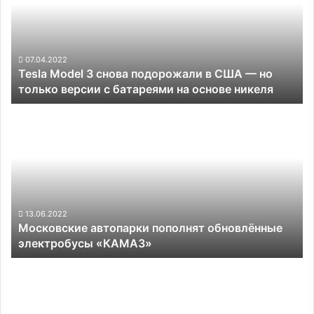
подорожали
в
США —
но
07.04.2022
Tesla Model 3 снова подорожали в США — но
только
только версии с батареями на основе никеля
версии
с
Московские
батареями
автопарки
на
пополнят
основе
обновлённые
никеля
электробусы
«КАМАЗ»
13.06.2022
Московские автопарки пополнят обновлённые
электробусы «КАМАЗ»
Сервис
роботакси
Baidu
Apollo