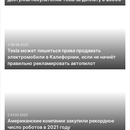
$6000
Tesla
может
лишиться
права
продавать
электромобили
в
06.08.2022
Tesla может лишиться права продавать
Калифорнии,
электромобили в Калифорнии, если не начнёт
если
правильно рекламировать автопилот
не
начнёт
Американские
правильно
компании
рекламировать
закупили
автопилот
рекордное
число
роботов
в
2021
07.02.2022
Американские компании закупили рекордное
году
число роботов в 2021 году