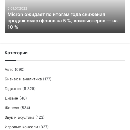
снижения
продаж
01.07.2022
Micron ожидает по итогам года снижения
смартфонов
продаж смартфонов на 5 %, компьютеров — на
на
10 %
5
%,
компьютеров
—
на
Категории
10
%
Авто
(690)
Бизнес и аналитика
(177)
Гаджеты
(6 325)
Дизайн
(48)
Железо
(534)
Звук и акустика
(123)
Игровые консоли
(337)