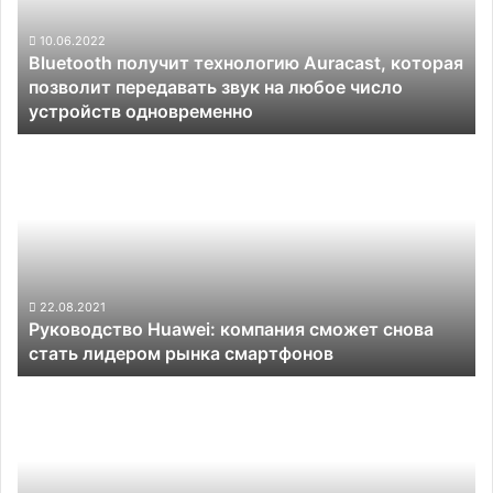
позволит
передавать
10.06.2022
Bluetooth получит технологию Auracast, которая
звук
позволит передавать звук на любое число
на
устройств одновременно
любое
число
Руководство
устройств
Huawei:
одновременно
компания
сможет
снова
стать
лидером
рынка
22.08.2021
Руководство Huawei: компания сможет снова
смартфонов
стать лидером рынка смартфонов
Micron
ожидает
по
итогам
года