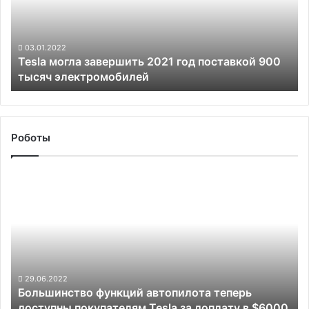
год
поставкой
900
тысяч
03.01.2022
Tesla могла завершить 2021 год поставкой 900
электромобилей
тысяч электромобилей
Роботы
Большинство
функций
автопилота
теперь
доступны
покупателям
Tesla
за
29.06.2022
Большинство функций автопилота теперь
доплату
доступны покупателям Tesla за доплату в $6000
в