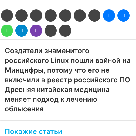
Facebook
Twitter
LinkedIn
Pinterest
Reddit
Вконтакте
Одноклассники
Messenge
Me
WhatsApp
Telegram
Viber
Поделиться
Печатать
через
электронную
почту
Создатели знаменитого
российского Linux пошли войной на
Минцифры, потому что его не
включили в реестр российского ПО
Древняя китайская медицина
меняет подход к лечению
облысения
Похожие статьи