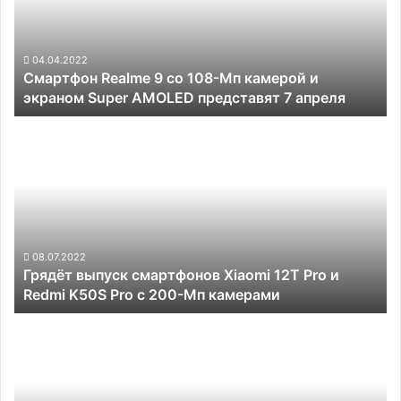
108-
Мп
камерой
и
04.04.2022
Смартфон Realme 9 со 108-Мп камерой и
экраном
экраном Super AMOLED представят 7 апреля
Super
AMOLED
Грядёт
представят
выпуск
7
смартфонов
апреля
Xiaomi
12T
Pro
и
Redmi
08.07.2022
Грядёт выпуск смартфонов Xiaomi 12T Pro и
K50S
Redmi K50S Pro с 200-Мп камерами
Pro
с
Bluetooth
200-
получит
Мп
технологию
камерами
Auracast,
которая