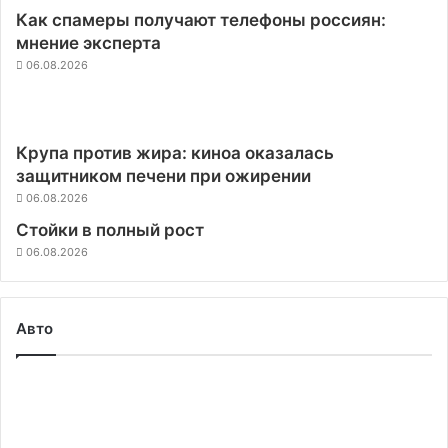
Как спамеры получают телефоны россиян:
мнение эксперта
06.08.2026
Крупа против жира: киноа оказалась
защитником печени при ожирении
06.08.2026
Стойки в полный рост
06.08.2026
Авто
Tesla
Model
3
снова