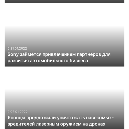
Sony
займётся
привлечением
партнёров
для
развития
автомобильного
бизнеса
21.01.2022
Sony займётся привлечением партнёров для
развития автомобильного бизнеса
Японцы
предложили
уничтожать
насекомых-
вредителей
лазерным
оружием
на
02.01.2022
Японцы предложили уничтожать насекомых-
дронах
вредителей лазерным оружием на дронах