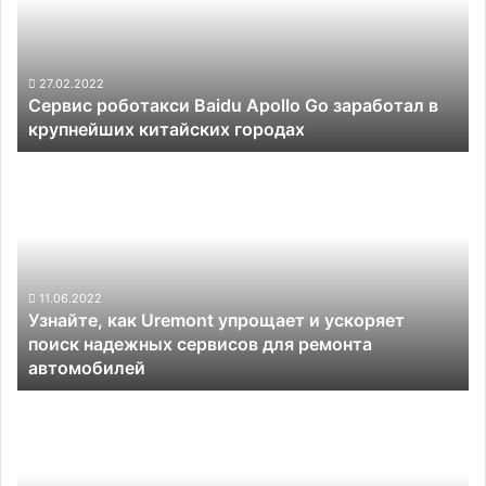
Go
заработал
в
крупнейших
27.02.2022
Сервис роботакси Baidu Apollo Go заработал в
китайских
крупнейших китайских городах
городах
Узнайте,
как
Uremont
упрощает
и
ускоряет
поиск
11.06.2022
Узнайте, как Uremont упрощает и ускоряет
надежных
поиск надежных сервисов для ремонта
сервисов
автомобилей
для
ремонта
Tesla
автомобилей
могла
завершить
2021