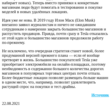
набирает новых). Теперь вместо привязки к конкретным
магазинам люди будут помогать в тестировании и покупке
моделей в новых удалённых локациях.
Идея уже не нова. В 2019 году Илон Маск (Elon Musk)
внезапно заявил журналистам и ничего не ожидавшим
сотрудникам о намерении закрыть большинство магазинов и
распустить продавцов. Правда, почти сразу в Tesla отказались
от этой идеи и большинство магазинов продолжили работу
по-прежнему.
Не исключено, что очередная стратегия станет новой, более
продуманной версией прежнего плана — если её вообще
претворят в жизнь. Большинство покупателей Tesla уже
приобретают электромобили на онлайн-площадках, поэтому
необходимость в содержании большого количества дорогих
магазинов в популярных торговых центрах почти отпала.
Более бюджетные локации позволят размещать больше машин
в одном месте, что, например, позволит удовлетворить
растущий спрос на покупки и тест-драйвы.
Источник
22.08.2021
Facebook
Twitter
LinkedIn
Pinterest
Reddit
Вконтакте
Одноклассники
Messenger
Messenger
WhatsApp
Telegram
Viber
Поделиться
Печатать