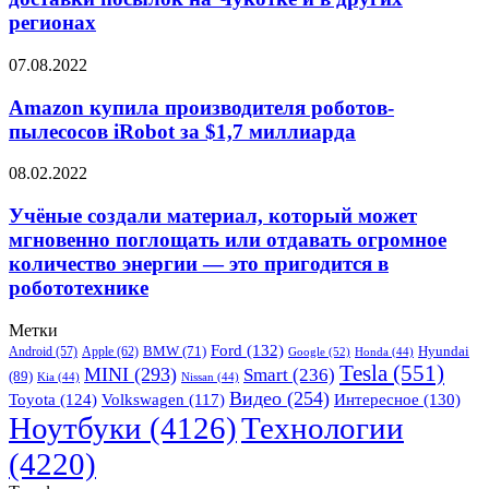
дроны
регионах
для
доставки
Amazon
07.08.2022
посылок
купила
на
производителя
Amazon купила производителя роботов-
Чукотке
роботов-
и
пылесосов iRobot за $1,7 миллиарда
пылесосов
в
iRobot
других
Учёные
08.02.2022
за
регионах
создали
$1,7
материал,
Учёные создали материал, который может
миллиарда
который
мгновенно поглощать или отдавать огромное
может
количество энергии — это пригодится в
мгновенно
робототехнике
поглощать
или
отдавать
Метки
огромное
Ford
(132)
Hyundai
Apple
(62)
BMW
(71)
Android
(57)
Google
(52)
Honda
(44)
количество
Tesla
(551)
MINI
(293)
Smart
(236)
(89)
Kia
(44)
Nissan
(44)
энергии
Видео
(254)
Toyota
(124)
Volkswagen
(117)
Интересное
(130)
—
Ноутбуки
(4126)
Технологии
это
пригодится
(4220)
в
робототехнике