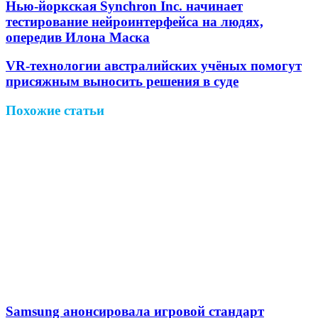
через
Нью-йоркская Synchron Inc. начинает
электронную
тестирование нейроинтерфейса на людях,
почту
опередив Илона Маска
VR-технологии австралийских учёных помогут
присяжным выносить решения в суде
Похожие статьи
Samsung анонсировала игровой стандарт