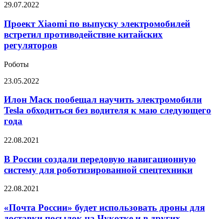
Проект
29.07.2022
в
Xiaomi
эксплуатации,
по
Проект Xiaomi по выпуску электромобилей
как
выпуску
машина
встретил противодействие китайских
электромобилей
с
регуляторов
встретил
расходом
противодействие
в
Роботы
китайских
3,5
регуляторов
литра
Илон
23.05.2022
топлива
Маск
на
пообещал
Илон Маск пообещал научить электромобили
100
научить
Tesla обходиться без водителя к маю следующего
км
электромобили
года
Tesla
обходиться
В
22.08.2021
без
России
водителя
создали
В России создали передовую навигационную
к
передовую
маю
систему для роботизированной спецтехники
навигационную
следующего
систему
года
«Почта
22.08.2021
для
России»
роботизированной
будет
«Почта России» будет использовать дроны для
спецтехники
использовать
доставки посылок на Чукотке и в других