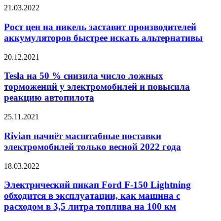
Рост
21.03.2022
цен
на
Рост цен на никель заставит производителей
никель
аккумуляторов быстрее искать альтернативы
заставит
производителей
Tesla
20.12.2021
аккумуляторов
на
быстрее
50
Tesla на 50 % снизила число ложных
искать
%
торможений у электромобилей и повысила
альтернативы
снизила
реакцию автопилота
число
ложных
Rivian
25.11.2021
торможений
начнёт
у
масштабные
Rivian начнёт масштабные поставки
электромобилей
поставки
и
электромобилей только весной 2022 года
электромобилей
повысила
только
реакцию
Электрический
18.03.2022
весной
автопилота
пикап
2022
Ford
Электрический пикап Ford F-150 Lightning
года
F-
обходится в эксплуатации, как машина с
150
расходом в 3,5 литра топлива на 100 км
Lightning
обходится