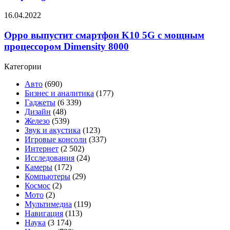
5
Oppo
16.04.2022
до
выпустит
конца
смартфон
Oppo выпустит смартфон K10 5G с мощным
года —
K10
он
процессором Dimensity 8000
5G
будет
с
построен
Категории
мощным
на
процессором
Snapdragon
Авто
(690)
Dimensity
888+
Бизнес и аналитика
(177)
8000
Гаджеты
(6 339)
Дизайн
(48)
Железо
(539)
Звук и акустика
(123)
Игровые консоли
(337)
Интернет
(2 502)
Исследования
(24)
Камеры
(172)
Компьютеры
(29)
Космос
(2)
Мото
(2)
Мультимедиа
(119)
Навигация
(113)
Наука
(3 174)