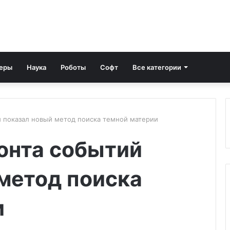
еры
Наука
Роботы
Софт
Все категории
й показал новый метод поиска темной материи
онта событий
метод поиска
и