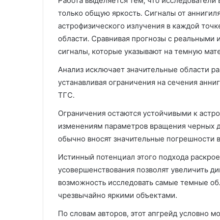
Работа выделяется тем, что исследователи 
только общую яркость. Сигналы от аннигил
астрофизического излучения в каждой точк
области. Сравнивая прогнозы с реальными 
сигналы, которые указывают на темную мат
Анализ исключает значительные области ра
устанавливая ограничения на сечения анни
ТГС.
Ограничения остаются устойчивыми к астро
изменениям параметров вращения черных д
обычно вносят значительные погрешности в
Истинный потенциал этого подхода раскро
усовершенствования позволят увеличить дин
возможность исследовать самые темные обл
чрезвычайно яркими объектами.
По словам авторов, этот апгрейд условно 