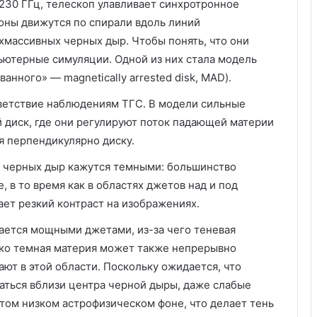
230 ГГц, телескоп улавливает синхротронное
роны движутся по спирали вдоль линий
хмассивных черных дыр. Чтобы понять, что они
ьютерные симуляции. Одной из них стала модель
анного» — magnetically arrested disk, MAD).
ветствие наблюдениям ТГС. В модели сильные
диск, где они регулируют поток падающей материи
я перпендикулярно диску.
и черных дыр кажутся темными: большинство
 в то время как в областях джетов над и под
ает резкий контраст на изображениях.
ается мощными джетами, из-за чего теневая
ако темная материя может также непрерывно
ют в этой области. Поскольку ожидается, что
аться вблизи центра черной дыры, даже слабые
этом низком астрофизическом фоне, что делает тень