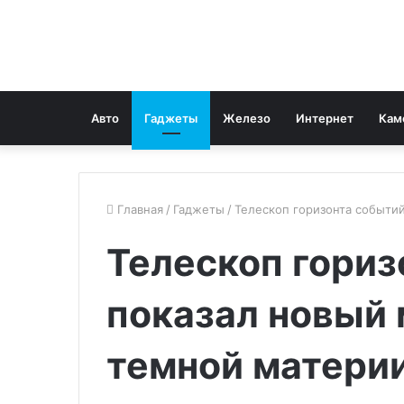
Авто
Гаджеты
Железо
Интернет
Кам
Главная
/
Гаджеты
/
Телескоп горизонта событи
Телескоп гориз
показал новый 
темной матери