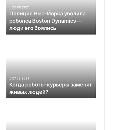
Boston
22.08.2021
Dynamics —
Полиция Нью-Йорка уволила
люди
робопса Boston Dynamics —
его
люди его боялись
боялись
Когда
роботы-
курьеры
заменят
живых
людей?
07.02.2021
Когда роботы-курьеры заменят
живых людей?
Российский
робот
научит
студентов-
медиков