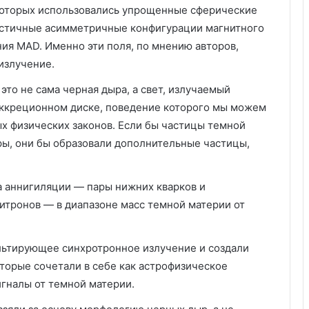
 которых использовались упрощенные сферические
истичные асимметричные конфигурации магнитного
ия MAD. Именно эти поля, по мнению авторов,
излучение.
это не сама черная дыра, а свет, излучаемый
ккреционном диске, поведение которого мы можем
х физических законов. Если бы частицы темной
ы, они бы образовали дополнительные частицы,
а аннигиляции — пары нижних кварков и
зитронов — в диапазоне масс темной материи от
льтирующее синхротронное излучение и создали
торые сочетали в себе как астрофизическое
игналы от темной материи.