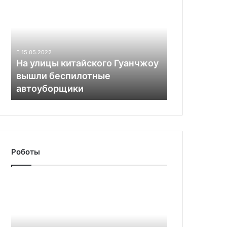
улицы
китайского
Гуанчжоу
вышли
беспилотные
15.05.2022
автоуборщики
На улицы китайского Гуанчжоу
вышли беспилотные
автоуборщики
Роботы
Полиция
Нью-
Йорка
уволила
робопса