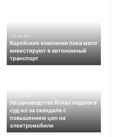
Корейские
компании
пока
мало
инвестируют
в
22.08.2021
автономный
Корейские компании пока мало
транспорт
инвестируют в автономный
транспорт
На
руководство
Rivian
подали
в
13.03.2022
суд
На руководство Rivian подали в
из-
суд из-за скандала с
за
повышением цен на
скандала
электромобили
с
повышением
В