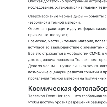
Опуская достаточно пространные астрофиз
исследования, остановимся на главных тези
Сверхмассивные черные дыры — объекты с 
(вероятно) и темной материи;
Огромная гравитация и другие формы взаи
привычные «повадки»;
Возможно, частицы темной материи, попав 
вступают во взаимодействие с элементами 
Все это отражается в морфологии СМЧД, в ч
джетов, запечатлеваемых Телескопом гориз
Дело за малым — нужно лишь включить алг
возможные сценарии развития событий и п
проявления темной материи на полученных
Космическая фотолабо
Телескоп Event Horizon — это глобальная с
чтобы достичь уровня разрешения размеро