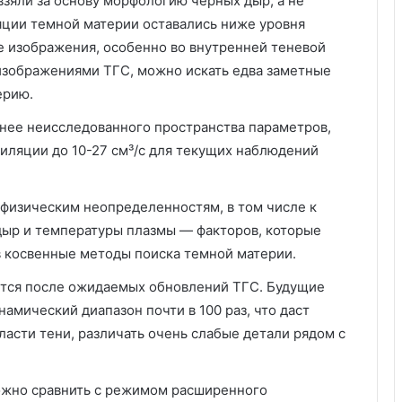
взяли за основу морфологию черных дыр, а не
яции темной материи оставались ниже уровня
е изображения, особенно во внутренней теневой
изображениями ТГС, можно искать едва заметные
ерию.
нее неисследованного пространства параметров,
гиляции до 10-27 см³/с для текущих наблюдений
физическим неопределенностям, в том числе к
ыр и температуры плазмы — факторов, которые
 косвенные методы поиска темной материи.
ется после ожидаемых обновлений ТГС. Будущие
амический диапазон почти в 100 раз, что даст
асти тени, различать очень слабые детали рядом с
можно сравнить с режимом расширенного