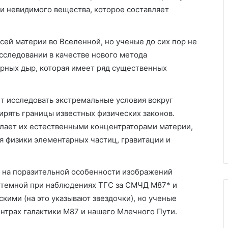
и невидимого вещества, которое составляет
сей материи во Вселенной, но ученые до сих пор не
исследовании в качестве нового метода
рных дыр, которая имеет ряд существенных
ет исследовать экстремальные условия вокруг
рять границы известных физических законов.
лает их естественными концентраторами материи,
я физики элементарных частиц, гравитации и
ь на поразительной особенности изображений
я темной при наблюдениях ТГС за СМЧД M87* и
скими (на это указывают звездочки), но ученые
ентрах галактики M87 и нашего Млечного Пути.