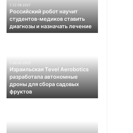
ставить
22.08.2021
диагнозы
Российский робот научит
и
студентов-медиков ставить
назначать
диагнозы и назначать лечение
лечение
Израильская
Tevel
Aerobotics
разработала
автономные
09.02.2022
дроны
Израильская Tevel Aerobotics
для
разработала автономные
сбора
дроны для сбора садовых
садовых
фруктов
фруктов
Стартап
Aurora
разработал
средство
оценки
безопасности