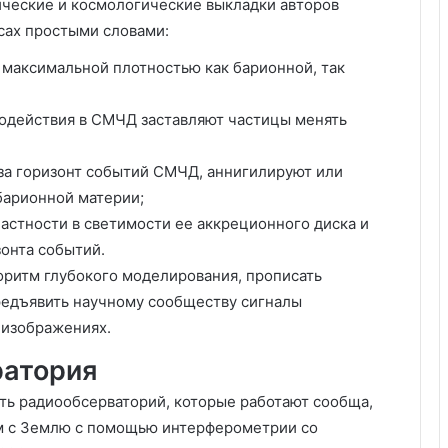
ические и космологические выкладки авторов
сах простыми словами:
максимальной плотностью как барионной, так
модействия в СМЧД заставляют частицы менять
за горизонт событий СМЧД, аннигилируют или
барионной материи;
астности в светимости ее аккреционного диска и
онта событий.
оритм глубокого моделирования, прописать
редъявить научному сообществу сигналы
 изображениях.
ратория
еть радиообсерваторий, которые работают сообща,
м с Землю с помощью интерферометрии со