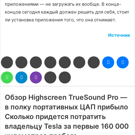
приложениями — не загружать их вообще. В конце-
концов сегодня каждый должен решить для себя, стоит
ли установка приложения того, что она отнимает.
Источник
Facebook
Twitter
LinkedIn
Pinterest
Reddit
Вконтакте
Одноклассники
Messenge
Me
WhatsApp
Telegram
Viber
Поделиться
Печатать
через
электронную
почту
Обзор Highscreen TrueSound Pro —
в полку портативных ЦАП прибыло
Сколько придется потратить
владельцу Tesla за первые 160 000