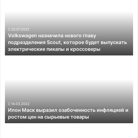
bZ4X
нового
только
главу
в
подразделения
лизинг
Scout,
которое
20.07.2022
Volkswagen назначила нового главу
будет
подразделения Scout, которое будет выпускать
выпускать
электрические пикапы и кроссоверы
электрические
пикапы
Илон
и
Маск
кроссоверы
выразил
озабоченность
инфляцией
и
ростом
цен
14.03.2022
Илон Маск выразил озабоченность инфляцией и
на
ростом цен на сырьевые товары
сырьевые
товары
Tesla
отзывает