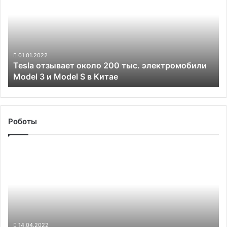
около
200
тыс.
электромобили
Model
3
01.01.2022
Tesla отзывает около 200 тыс. электромобили
и
Model 3 и Model S в Китае
Model
S
в
Китае
Роботы
Самый
первый
ровер
«Яндекса»
поселился
в
московском
музее
14.04.2022