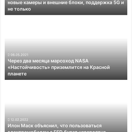
новые камеры и внешние блоки, поддержка 5G и
и
не только
внешние
блоки,
Через
поддержка
два
5G
месяца
и
марсоход
не
NASA
только
«Настойчивость»
приземлится
06.05.2021
Через два месяца марсоход NASA
на
«Настойчивость» приземлится на Красной
Красной
планете
планете
Илон
Маск
объяснил,
что
пользоваться
электромобилем
с
12.02.2022
Илон Маск объяснил, что пользоваться
FSD
электромобилем с FSD будет невероятно
будет