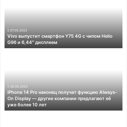
смартфон
Y75
4G
с
чипом
Helio
07.05.2022
Vivo выпустит смартфон Y75 4G с чипом Helio
G96
G96 и 6,44″ дисплеем
и
6,44″
iPhone
дисплеем
14
Pro
наконец
получат
функцию
Always-
30.05.2022
iPhone 14 Pro наконец получат функцию Always-
On
On Display — другие компании предлагают её
Display —
уже более 10 лет
другие
компании
TECNO
предлагают
представила
её
в