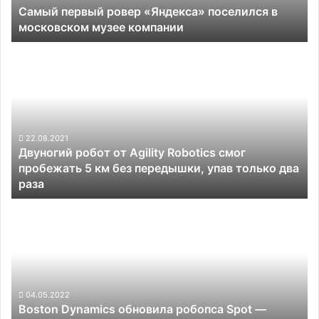
Самый первый ровер «Яндекса» поселился в
компании
московском музее компании
Двуногий
робот
от
Agility
Robotics
смог
пробежать
22.08.2021
Двуногий робот от Agility Robotics смог
5
пробежать 5 км без передышки, упав только два
км
раза
без
передышки,
Boston
упав
Dynamics
только
обновила
два
робопса
раза
Spot
—
новые
04.05.2022
Boston Dynamics обновила робопса Spot —
камеры