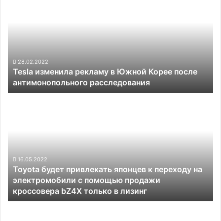
рекламу
в
Южной
Корее
после
антимонопольного
28.02.2022
Tesla изменила рекламу в Южной Корее после
расследования
антимонопольного расследования
Toyota
будет
привлекать
японцев
к
переходу
на
16.05.2022
Toyota будет привлекать японцев к переходу на
электромобили
электромобили с помощью продажи
с
кроссовера bZ4X только в лизинг
помощью
продажи
Volkswagen
кроссовера
назначила