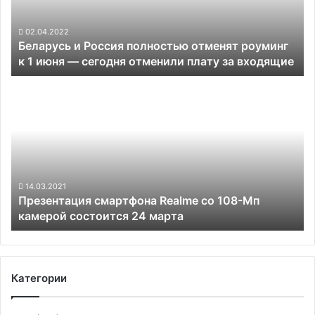
роуминг
к
1
02.04.2022
Беларусь и Россия полностью отменят роуминг
июня —
к 1 июня — сегодня отменили плату за входящие
сегодня
отменили
Презентация
плату
смартфона
за
Realme
входящие
со
108-
Мп
камерой
состоится
14.03.2021
Презентация смартфона Realme со 108-Мп
24
камерой состоится 24 марта
марта
Категории