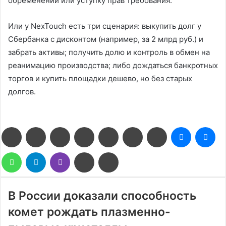
обременений или уступку прав требования.
Или у NexTouch есть три сценария: выкупить долг у
Сбербанка с дисконтом (например, за 2 млрд руб.) и
забрать активы; получить долю и контроль в обмен на
реанимацию производства; либо дождаться банкротных
торгов и купить площадки дешево, но без старых
долгов.
Facebook
Twitter
LinkedIn
Pinterest
Reddit
Вконтакте
Одноклассники
Messenge
Me
WhatsApp
Telegram
Viber
Поделиться
Печатать
через
электронную
почту
В России доказали способность
комет рождать плазменно-