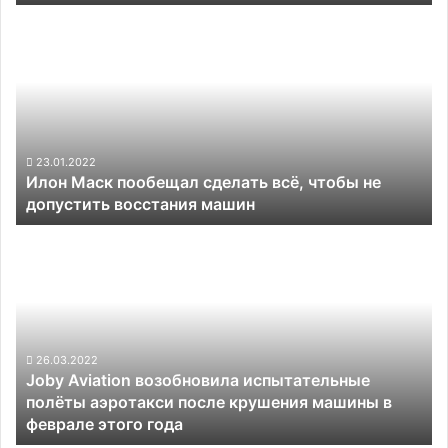
Илон
Маск
пообещал
сделать
всё,
чтобы
не
допустить
23.01.2022
Илон Маск пообещал сделать всё, чтобы не
восстания
допустить восстания машин
машин
Joby
Aviation
возобновила
испытательные
полёты
аэротакси
после
26.03.2022
Joby Aviation возобновила испытательные
крушения
полёты аэротакси после крушения машины в
машины
феврале этого года
в
феврале