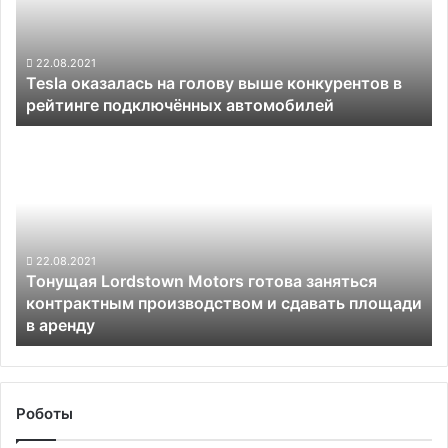
конкурентов
в
рейтинге
22.08.2021
Tesla оказалась на голову выше конкурентов в
подключённых
рейтинге подключённых автомобилей
автомобилей
Тонущая
Lordstown
Motors
готова
заняться
контрактным
производством
22.08.2021
Тонущая Lordstown Motors готова заняться
и
контрактным производством и сдавать площади
сдавать
в аренду
площади
в
аренду
Роботы