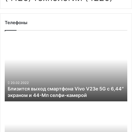
Телефоны
Близится
выход
смартфона
Vivo
V23e
5G
с
6,44″
20.02.2022
Близится выход смартфона Vivo V23e 5G с 6,44″
экраном
экраном и 44-Мп селфи-камерой
и
44-
OnePlus
Мп
готовит
селфи-
бюджетный
камерой
смартфон
Nord