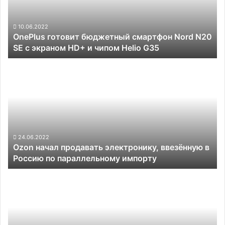
N20
SE
с
10.06.2022
OnePlus готовит бюджетный смартфон Nord N20
экраном
SE с экраном HD+ и чипом Helio G35
HD+
и
Ozon
чипом
начал
Helio
продавать
G35
электронику,
ввезённую
в
Россию
по
24.06.2022
Ozon начал продавать электронику, ввезённую в
параллельному
Россию по параллельному импорту
импорту
Беларусь
и
Россия
полностью
отменят