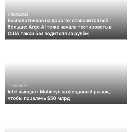
всё
больше:
Argo
18.05.2022
Беспилотников на дорогах становится всё
AI
больше: Argo AI тоже начала тестировать в
тоже
США такси без водителя за рулём
начала
тестировать
Intel
в
выведет
США
Mobileye
такси
на
без
фондовый
водителя
рынок,
за
чтобы
рулём
привлечь
07.12.2021
Intel выведет Mobileye на фондовый рынок,
$50
чтобы привлечь $50 млрд
млрд
Tesla
оказалась
на
голову
выше