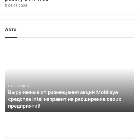
06.08.2026
Авто
Вырученные
от
размещения
акций
Mobileye
средства
Intel
08.12.2021
Вырученные от размещения акций Mobileye
направит
средства Intel направит на расширение своих
на
предприятий
расширение
своих
Беспилотников
предприятий
на
дорогах
становится