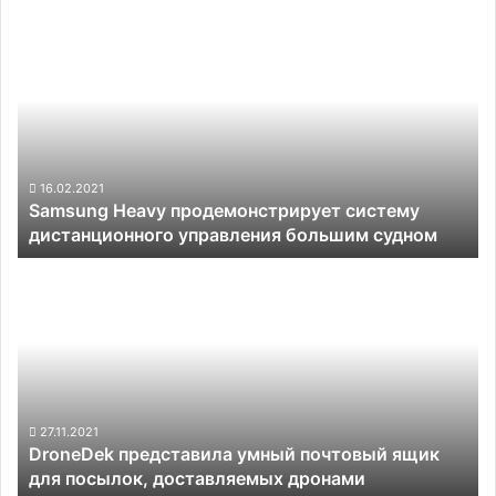
Samsung
Heavy
продемонстрирует
систему
дистанционного
управления
большим
судном
16.02.2021
Samsung Heavy продемонстрирует систему
дистанционного управления большим судном
DroneDek
представила
умный
почтовый
ящик
для
посылок,
доставляемых
27.11.2021
DroneDek представила умный почтовый ящик
дронами
для посылок, доставляемых дронами