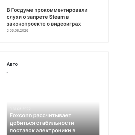
В Госдуме прокомментировали
слухи о запрете Steam в
законопроекте о видеоиграх
05.08.2026
Авто
Foxconn
рассчитывает
добиться
стабильности
поставок
31.05.2022
электроники
Foxconn рассчитывает
в
добиться стабильности
следующем
поставок электроники в
полугодии