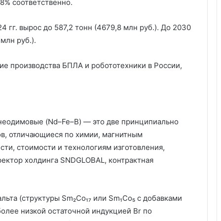
8% соответственно.
 гг. вырос до 587,2 тонн (4679,8 млн руб.). До 2030
млн руб.).
ие производства БПЛА и робототехники в России,
неодимовые (Nd–Fe–B) — это две принципиально
ов, отличающиеся по химии, магнитным
сти, стоимости и технологиям изготовления,
иректор холдинга SNDGLOBAL, контрактная
альта (структуры Sm₂Co₁₇ или Sm₁Co₅ с добавками
более низкой остаточной индукцией Br по