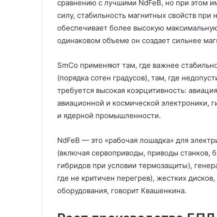
сравнению с лучшими NdFeB, но при этом 
силу, стабильность магнитных свойств при н
обеспечивает более высокую максимальную
одинаковом объеме он создает сильнее маг
SmCo применяют там, где важнее стабильн
(порядка сотен градусов), там, где недопус
требуется высокая коэрцитивность: авиаци
авиационной и космической электроники, г
и ядерной промышленности.
NdFeB — это «рабочая лошадка» для элект
(включая сервоприводы, приводы станков, б
гибридов при условии термозащиты), генера
где не критичен перегрев), жестких дисков
оборудования, говорит Квашенкина.