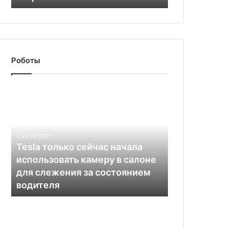
Роботы
Tesla
только
сейчас
начала
использовать
22.08.2021
камеру
Tesla только сейчас начала
в
использовать камеру в салоне
салоне
для слежения за состоянием
для
водителя
слежения
за
Tesla
состоянием
на
водителя
50