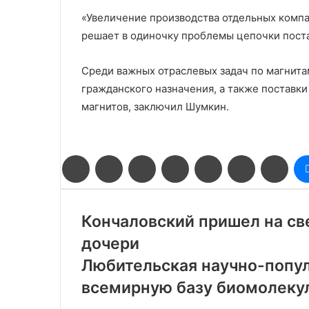
«Увеличение производства отдельных комп
решает в одиночку проблемы цепочки пост
Среди важных отраслевых задач по магнита
гражданского назначения, а также поставк
магнитов, заключил Шумкин.
Facebook
Twitter
LinkedIn
Pinterest
Reddit
Вконтакте
Одн
Кончаловский пришел на св
дочери
Любительская научно-попу
всемирную базу биомолеку