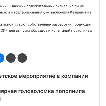
аний — важный положительный сигнал, но он не
авок и масштабирования», — заключила Квашенкина.
м присутствуют собственные разработки продукции
и ОКР для выпуска образцов и испытаний постоянных
оклассники
Messenger
Поделиться
Печатать
через
электронную
почту
етское мероприятие в компании
лярная головоломка пополнила
л