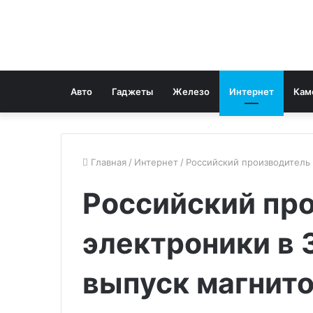
Авто
Гаджеты
Железо
Интернет
Кам
Главная
/
Интернет
/
Российский производитель 
Российский пр
электроники в 
выпуск магнит