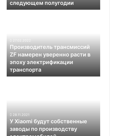
следующем полугодии
Производитель
трансмиссий
ZF
намерен
уверенно
27.02.2022
расти
Производитель трансмиссий
в
ZF намерен уверенно расти в
эпоху
эпоху электрификации
электрификации
транспорта
транспорта
У
Xiaomi
будут
собственные
заводы
по
28.11.2021
производству
У Xiaomi будут собственные
электромобилей
заводы по производству