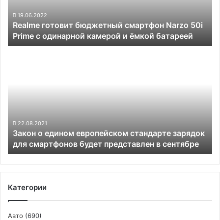
Prime
с
19.06.2022
Realme готовит бюджетный смартфон Narzo 50i
одинарной
Prime с одинарной камерой и ёмкой батареей
камерой
и
Закон
ёмкой
о
батареей
едином
европейском
стандарте
зарядок
для
смартфонов
22.08.2021
Закон о едином европейском стандарте зарядок
будет
для смартфонов будет представлен в сентябре
представлен
в
сентябре
Категории
Авто
(690)