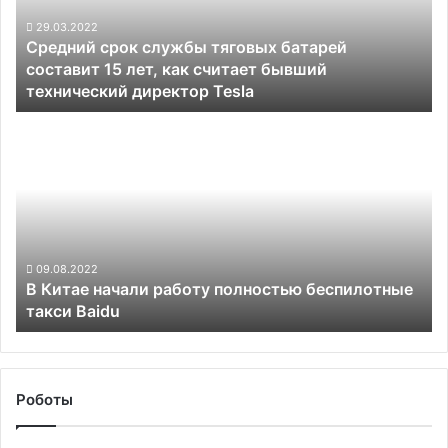
составит
15
29.03.2022
Средний срок службы тяговых батарей
лет,
составит 15 лет, как считает бывший
как
технический директор Tesla
считает
бывший
В
технический
Китае
директор
начали
Tesla
работу
полностью
беспилотные
такси
Baidu
09.08.2022
В Китае начали работу полностью беспилотные
такси Baidu
Роботы