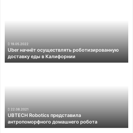
беспилотных
начнёт
такси
осуществлять
роботизированную
доставку
еды
в
Калифорнии
19.05.2022
Uber начнёт осуществлять роботизированную
доставку еды в Калифорнии
UBTECH
Robotics
представила
антропоморфного
домашнего
робота
22.08.2021
UBTECH Robotics представила
антропоморфного домашнего робота
Joby