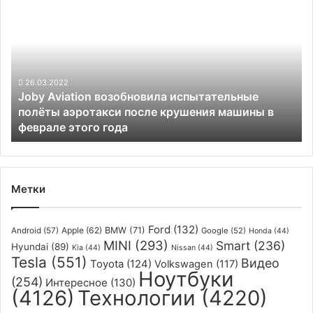
Aviation
возобновила
испытательные
полёты
аэротакси
после
26.03.2022
Joby Aviation возобновила испытательные
крушения
полёты аэротакси после крушения машины в
машины
феврале этого года
в
феврале
этого
года
Метки
Ford
(132)
Apple
(62)
BMW
(71)
Android
(57)
Google
(52)
Honda
(44)
MINI
(293)
Smart
(236)
Hyundai
(89)
Kia
(44)
Nissan
(44)
Tesla
(551)
Видео
Toyota
(124)
Volkswagen
(117)
Ноутбуки
(254)
Интересное
(130)
(4126)
Технологии
(4220)