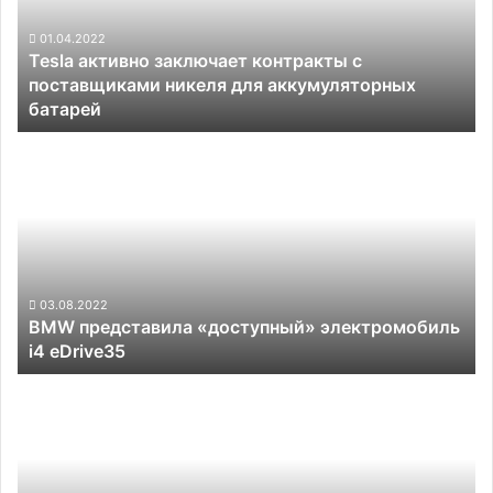
поставщиками
никеля
01.04.2022
Tesla активно заключает контракты с
для
поставщиками никеля для аккумуляторных
аккумуляторных
батарей
батарей
BMW
представила
«доступный»
электромобиль
i4
eDrive35
03.08.2022
BMW представила «доступный» электромобиль
i4 eDrive35
Средний
срок
службы
тяговых
батарей