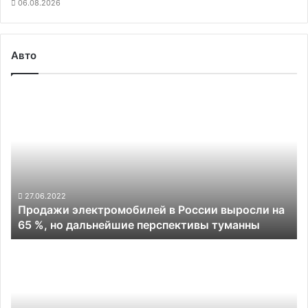
06.08.2026
Авто
Продажи
электромобилей
в
России
выросли
на
65 %,
но
27.06.2022
Продажи электромобилей в России выросли на
дальнейшие
65 %, но дальнейшие перспективы туманны
перспективы
туманны
Tesla
активно
заключает
контракты
с