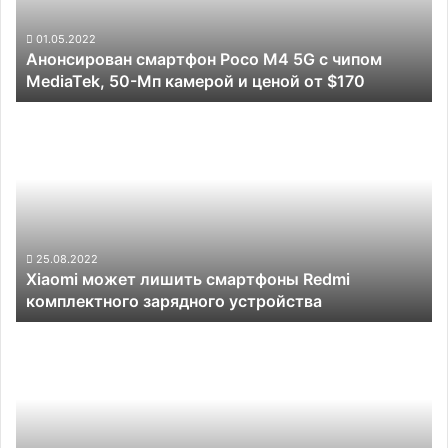
чипом
MediaTek,
01.05.2022
Анонсирован смартфон Poco M4 5G с чипом
50-
MediaTek, 50-Мп камерой и ценой от $170
Мп
камерой
Xiaomi
и
может
ценой
лишить
от
смартфоны
$170
Redmi
комплектного
зарядного
устройства
25.08.2022
Xiaomi может лишить смартфоны Redmi
комплектного зарядного устройства
Realme
готовит
бюджетный
смартфон
Narzo
50i