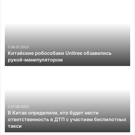
Китайские
робособаки
Unitree
обзавелись
рукой-
манипулятором
06.01.2022
Китайские робособаки Unitree обзавелись
рукой-манипулятором
В
Китае
определили,
кто
будет
нести
ответственность
01.08.2022
В Китае определили, кто будет нести
в
ответственность в ДТП с участием беспилотных
ДТП
такси
с
участием
Uber