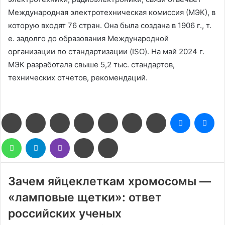
Международная электротехническая комиссия (МЭК), в
которую входят 76 стран. Она была создана в 1906 г., т.
е. задолго до образования Международной
организации по стандартизации (ISO). На май 2024 г.
МЭК разработала свыше 5,2 тыс. стандартов,
технических отчетов, рекомендаций.
Facebook
Twitter
LinkedIn
Pinterest
Reddit
Вконтакте
Одноклассники
Messenge
Me
WhatsApp
Telegram
Viber
Поделиться
Печатать
через
электронную
почту
Зачем яйцеклеткам хромосомы —
«ламповые щетки»: ответ
российских ученых