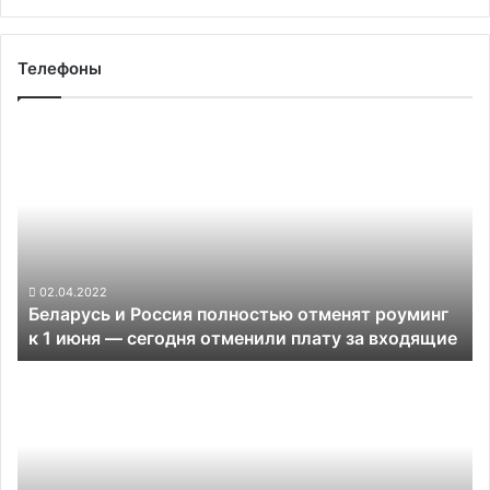
Телефоны
Беларусь
и
Россия
полностью
отменят
роуминг
к
1
02.04.2022
Беларусь и Россия полностью отменят роуминг
июня —
к 1 июня — сегодня отменили плату за входящие
сегодня
отменили
Анонсирован
плату
смартфон
за
Poco
входящие
M4
5G
с