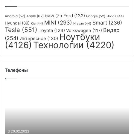
—
оно
Ford
(132)
несёт
Apple
(62)
BMW
(71)
Android
(57)
Google
(52)
Honda
(44)
MINI
(293)
в
Smart
(236)
Hyundai
(89)
Kia
(44)
Nissan
(44)
себе
Tesla
(551)
Видео
Toyota
(124)
Volkswagen
(117)
Ноутбуки
воздушные,
(254)
Интересное
(130)
морские
(4126)
Технологии
(4220)
и
подводные
дроны
Телефоны
Смартфон
Oppo
Find
X5
Lite
получит
чип
Dimensity
20.02.2022