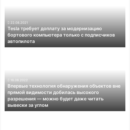
за
модернизацию
бортового
компьютера
22.08.2021
Tesla требует доплату за модернизацию
только
бортового компьютера только с подписчиков
с
автопилота
подписчиков
автопилота
Впервые
технология
обнаружения
объектов
вне
прямой
16.08.2022
Впервые технология обнаружения объектов вне
видимости
прямой видимости добилась высокого
добилась
разрешения — можно будет даже читать
высокого
вывески за углом
разрешения
—
Полицейская
можно
система
будет
ShotSpotter
даже