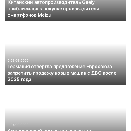
Китайский автопроизводитель Geely
смартфонов
приблизился к покупке производителя
Meizu
смартфонов Meizu
Германия
отвергла
предложение
Евросоюза
запретить
продажу
новых
23.06.2022
Германия отвергла предложение Евросоюза
машин
запретить продажу новых машин с ДВС после
с
2035 года
ДВС
после
Американский
2035
регулятор
года
выпустил
предупреждение
о
воздействии
5G
24.02.2022
Американский регулятор выпустил
на