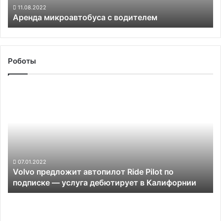
11.08.2022
Аренда микроавтобуса с водителем
Роботы
Volvo
предложит
автопилот
Ride
Pilot
по
подписке —
услуга
07.01.2022
Volvo предложит автопилот Ride Pilot по
дебютирует
подписке — услуга дебютирует в Калифорнии
в
Калифорнии
Tesla
требует
доплату