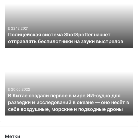
начнёт
читать
отправлять
вывески
беспилотники
за
на
углом
звуки
22.12.2021
Полицейская система ShotSpotter начнёт
выстрелов
отправлять беспилотники на звуки выстрелов
В
Китае
создали
первое
в
мире
ИИ-
20.05.2022
В Китае создали первое в мире ИИ-судно для
судно
разведки и исследований в океане — оно несёт в
для
себе воздушные, морские и подводные дроны
разведки
и
исследований
в
океане
Метки