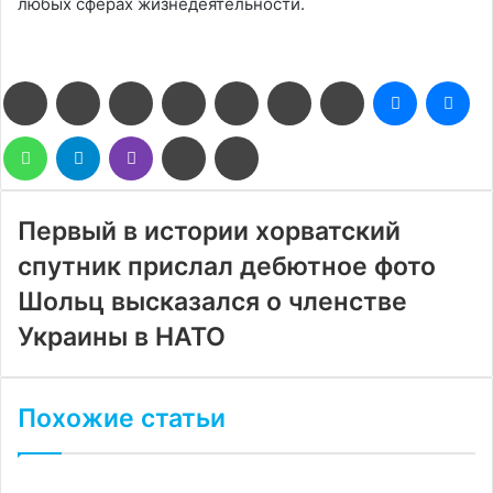
любых сферах жизнедеятельности.
Facebook
Twitter
LinkedIn
Pinterest
Reddit
Вконтакте
Одноклассники
Messenge
Me
WhatsApp
Telegram
Viber
Поделиться
Печатать
через
электронную
почту
Первый в истории хорватский
спутник прислал дебютное фото
Шольц высказался о членстве
Украины в НАТО
Похожие статьи