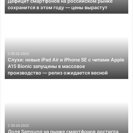
Дефицит смартфонов на российском рынке
году —
сохранится в этом году — цены вырастут
цены
вырастут
Слухи:
новые
iPad
Air
и
iPhone
SE
05.02.2022
Слухи: новые iPad Air и iPhone SE с чипами Apple
с
A15 Bionic запущены в массовое
чипами
производство — релиз ожидается весной
Apple
A15
Доля
Bionic
Samsung
запущены
на
в
рынке
массовое
смартфонов
производство —
достигла
релиз
рекордного
ожидается
значения
30.04.2022
весной
Доля Samsung на рынке смартфонов достигла
за