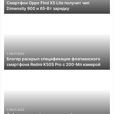
Смартфон Oppo Find X5 Lite получит чип
900
Dimensity 900 и 65-Вт зарядку
и
65-
Блогер
Вт
раскрыл
зарядку
спецификации
флагманского
смартфона
Redmi
K50S
Pro
28.07.2022
Блогер раскрыл спецификации флагманского
с
смартфона Redmi K50S Pro с 200-Мп камерой
200-
Мп
Дефицит
камерой
смартфонов
на
российском
рынке
сохранится
в
этом
09.01.2022