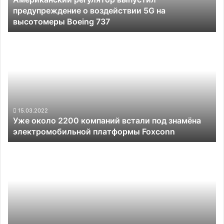
предупреждение о воздействии 5G на
высотомеры
высотомеры Boeing 737
Boeing
737
Уже
около
2200
компаний
встали
под
знамёна
электромобильной
15.03.2022
Уже около 2200 компаний встали под знамёна
платформы
электромобильной платформы Foxconn
Foxconn
Аренда
микроавтобуса
с
водителем