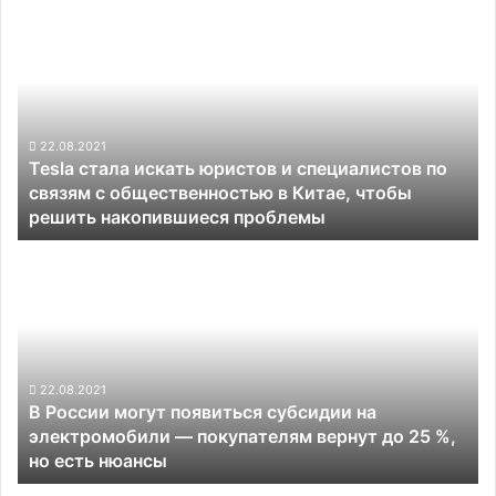
Tesla
стала
искать
юристов
и
специалистов
по
22.08.2021
Tesla стала искать юристов и специалистов по
связям
связям с общественностью в Китае, чтобы
с
решить накопившиеся проблемы
общественностью
в
В
Китае,
России
чтобы
могут
решить
появиться
накопившиеся
субсидии
проблемы
на
электромобили
22.08.2021
В России могут появиться субсидии на
—
электромобили — покупателям вернут до 25 %,
покупателям
но есть нюансы
вернут
до
Илон