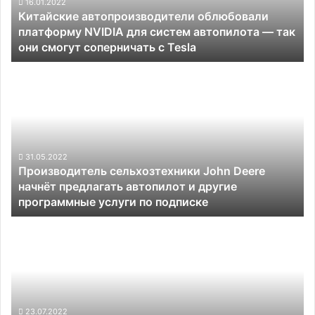
систем
16.01.2022
Китайские автопроизводители облюбовали
автопилота —
платформу NVIDIA для систем автопилота — так
так
они смогут соперничать с Tesla
они
смогут
Производитель
соперничать
сельхозтехники
с
John
Tesla
Deere
начнёт
предлагать
автопилот
31.05.2022
Производитель сельхозтехники John Deere
и
начнёт предлагать автопилот и другие
другие
программные услуги по подписке
программные
услуги
Русский
по
энтузиаст
подписке
оснастил
робособаку
автоматом
Калашникова
—
23.07.2022