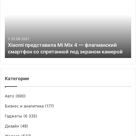
представила
мА·ч
Mi
Mix
4
—
флагманский
смартфон
22.08.2021
Xiaomi представила Mi Mix 4 — флагманский
со
смартфон со спрятанной под экраном камерой
спрятанной
под
экраном
камерой
Категории
Авто
(690)
Бизнес и аналитика
(177)
Гаджеты
(6 335)
Дизайн
(48)
Железо
(537)