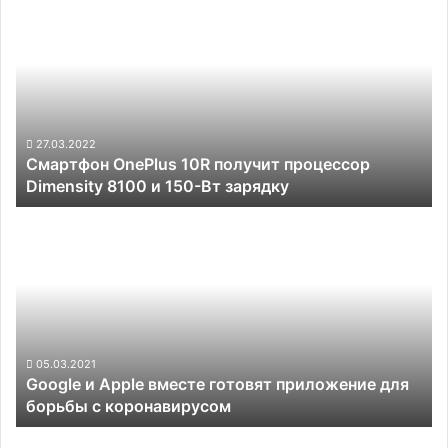
OnePlus
10R
получит
процессор
Dimensity
8100
и
27.03.2022
Смартфон OnePlus 10R получит процессор
150-
Dimensity 8100 и 150-Вт зарядку
Вт
зарядку
Google
и
Apple
вместе
готовят
приложение
для
борьбы
05.03.2021
Google и Apple вместе готовят приложение для
с
борьбы с коронавирусом
коронавирусом
В