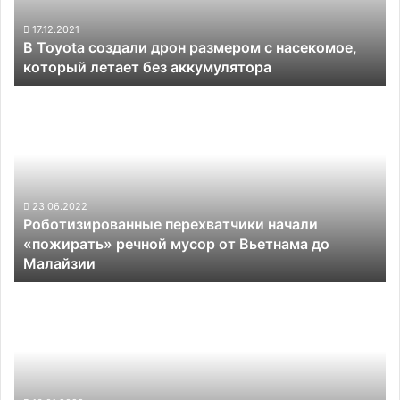
насекомое,
который
17.12.2021
В Toyota создали дрон размером с насекомое,
летает
который летает без аккумулятора
без
аккумулятора
Роботизированные
перехватчики
начали
«пожирать»
речной
мусор
от
23.06.2022
Роботизированные перехватчики начали
Вьетнама
«пожирать» речной мусор от Вьетнама до
до
Малайзии
Малайзии
Китайские
автопроизводители
облюбовали
платформу
NVIDIA
для