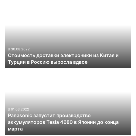
Стоимость
доставки
электроники
из
Китая
и
Турции
в
30.08.2022
Стоимость доставки электроники из Китая и
Россию
Турции в Россию выросла вдвое
выросла
вдвое
Panasonic
запустит
производство
аккумуляторов
Tesla
4680
в
01.03.2022
Panasonic запустит производство
Японии
аккумуляторов Tesla 4680 в Японии до конца
до
марта
конца
марта