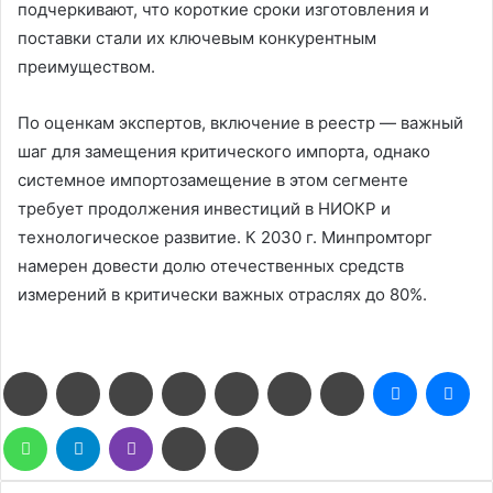
подчеркивают, что короткие сроки изготовления и
поставки стали их ключевым конкурентным
преимуществом.
По оценкам экспертов, включение в реестр — важный
шаг для замещения критического импорта, однако
системное импортозамещение в этом сегменте
требует продолжения инвестиций в НИОКР и
технологическое развитие. К 2030 г. Минпромторг
намерен довести долю отечественных средств
измерений в критически важных отраслях до 80%.
Facebook
Twitter
LinkedIn
Pinterest
Reddit
Вконтакте
Одноклассники
Messenge
Me
WhatsApp
Telegram
Viber
Поделиться
Печатать
через
электронную