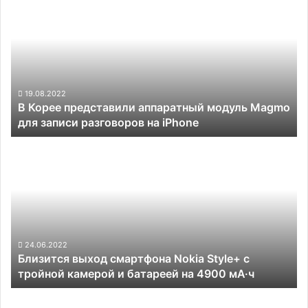
Корее
представили
аппаратный
модуль
Magmo
для
записи
19.08.2022
В Корее представили аппаратный модуль Magmo
разговоров
для записи разговоров на iPhone
на
iPhone
Близится
выход
смартфона
Nokia
Style+
с
тройной
камерой
24.06.2022
Близится выход смартфона Nokia Style+ с
и
тройной камерой и батареей на 4900 мА·ч
батареей
на
Xiaomi
4900