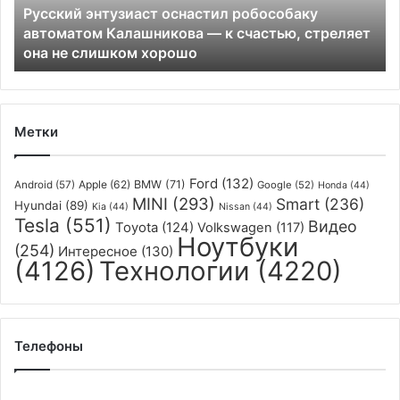
Русский энтузиаст оснастил робособаку
к
автоматом Калашникова — к счастью, стреляет
счастью,
она не слишком хорошо
стреляет
она
не
слишком
хорошо
Метки
Ford
(132)
Apple
(62)
BMW
(71)
Android
(57)
Google
(52)
Honda
(44)
MINI
(293)
Smart
(236)
Hyundai
(89)
Kia
(44)
Nissan
(44)
Tesla
(551)
Видео
Toyota
(124)
Volkswagen
(117)
Ноутбуки
(254)
Интересное
(130)
(4126)
Технологии
(4220)
Телефоны
Смартфон