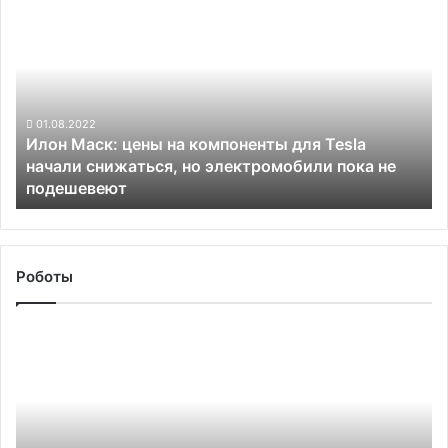
25
Маск:
%,
цены
но
на
есть
компоненты
нюансы
для
Tesla
01.08.2022
Илон Маск: цены на компоненты для Tesla
начали
начали снижаться, но электромобили пока не
снижаться,
подешевеют
но
электромобили
пока
не
подешевеют
Роботы
В
Toyota
создали
дрон
размером
с