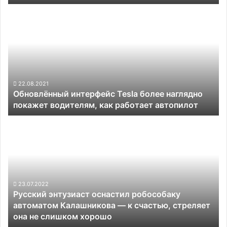
Обновлённый
интерфейс
Tesla
более
наглядно
покажет
водителям,
как
22.08.2021
Обновлённый интерфейс Tesla более наглядно
работает
покажет водителям, как работает автопилот
автопилот
Русский
энтузиаст
оснастил
робособаку
автоматом
Калашникова
—
23.07.2022
Русский энтузиаст оснастил робособаку
к
автоматом Калашникова — к счастью, стреляет
счастью,
она не слишком хорошо
стреляет
она