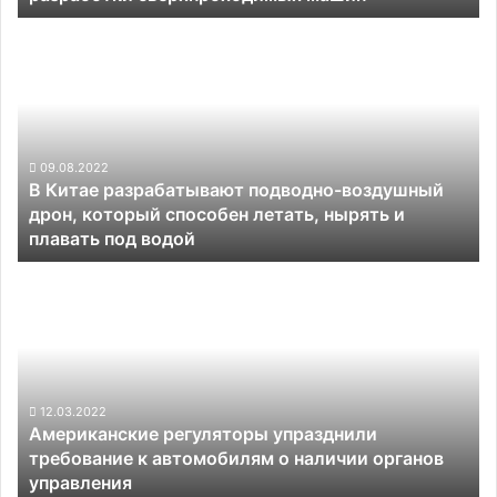
В
Китае
разрабатывают
подводно-
воздушный
дрон,
который
09.08.2022
В Китае разрабатывают подводно-воздушный
способен
дрон, который способен летать, нырять и
летать,
плавать под водой
нырять
и
Американские
плавать
регуляторы
под
упразднили
водой
требование
к
автомобилям
о
12.03.2022
Американские регуляторы упразднили
наличии
требование к автомобилям о наличии органов
органов
управления
управления