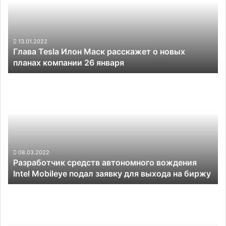
расскажет
о
новых
планах
13.01.2022
Глава Tesla Илон Маск расскажет о новых
компании
планах компании 26 января
26
января
Разработчик
средств
автономного
вождения
Intel
Mobileye
подал
заявку
08.03.2022
Разработчик средств автономного вождения
для
Intel Mobileye подал заявку для выхода на биржу
выхода
на
Тройка
биржу
китайских
конкурентов
Tesla