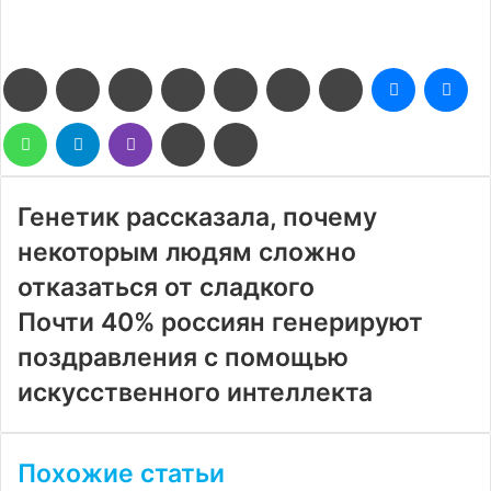
Facebook
Twitter
LinkedIn
Pinterest
Reddit
Вконтакте
Одноклассники
Messenge
Me
WhatsApp
Telegram
Viber
Поделиться
Печатать
через
электронную
почту
Генетик рассказала, почему
некоторым людям сложно
отказаться от сладкого
Почти 40% россиян генерируют
поздравления с помощью
искусственного интеллекта
Похожие статьи