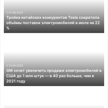
сократила
объёмы
поставок
01.08.2022
Тройка китайских конкурентов Tesla сократила
электромобилей
объёмы поставок электромобилей в июле на 22
в
%
июле
на
GM
22
хочет
%
увеличить
продажи
электромобилей
в
США
13.04.2022
GM хочет увеличить продажи электромобилей в
до
США до 1 млн штук — в 40 раз больше, чем в
1
2021 году
млн
штук —
XPeng,
в
NIO
40
и
раз
Li
больше,