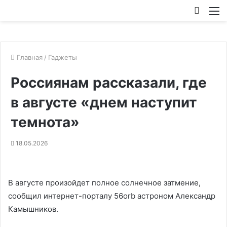
Искат
М
Главная
/
Гаджеты
Россиянам рассказали, где
в августе «днем наступит
темнота»
18.05.2026
В августе произойдет полное солнечное затмение,
сообщил интернет-порталу 56orb астроном Александр
Камышников.