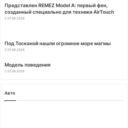
Представлен REMEZ Model A: первый фен,
созданный специально для техники AirTouch
07.08.2026
Под Тосканой нашли огромное море магмы
07.08.2026
Модель поведения
07.08.2026
Авто
Глава
Tesla
Илон
Маск