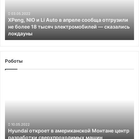
Auto
чем
в
в
апреле
03.05.2022
2021
XPeng, NIO и Li Auto в апреле сообща отгрузили
сообща
году
не более 18 тысяч электромобилей — сказались
отгрузили
локдауны
не
более
18
тысяч
электромобилей
Роботы
—
сказались
Hyundai
локдауны
откроет
в
американской
Монтане
центр
разработки
сверхпроходимых
10.05.2022
Hyundai откроет в американской Монтане центр
машин
разработки сверхпроходимых машин