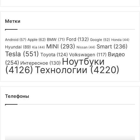
не
слишком
хорошо
Метки
Ford
(132)
Apple
(62)
BMW
(71)
Android
(57)
Google
(52)
Honda
(44)
MINI
(293)
Smart
(236)
Hyundai
(89)
Kia
(44)
Nissan
(44)
Tesla
(551)
Видео
Toyota
(124)
Volkswagen
(117)
Ноутбуки
(254)
Интересное
(130)
(4126)
Технологии
(4220)
Телефоны
Смартфоны
Google
Pixel
7
смогут