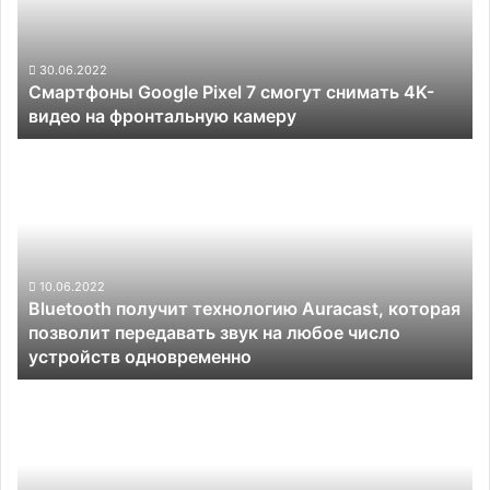
снимать
4K-
видео
30.06.2022
Смартфоны Google Pixel 7 смогут снимать 4K-
на
видео на фронтальную камеру
фронтальную
камеру
Bluetooth
получит
технологию
Auracast,
которая
позволит
передавать
10.06.2022
Bluetooth получит технологию Auracast, которая
звук
позволит передавать звук на любое число
на
устройств одновременно
любое
число
Подрядчики
устройств
Apple
одновременно
начали
соперничать
друг