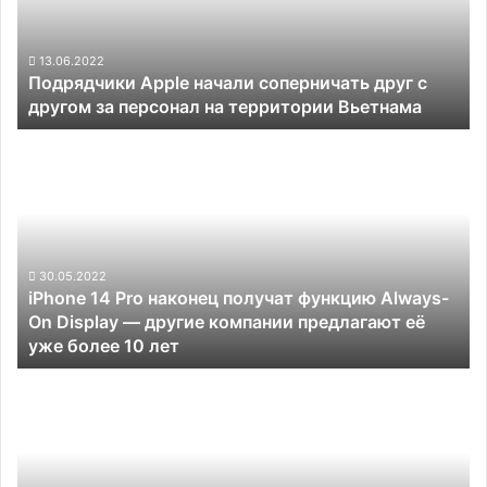
с
другом
за
13.06.2022
Подрядчики Apple начали соперничать друг с
персонал
другом за персонал на территории Вьетнама
на
территории
iPhone
Вьетнама
14
Pro
наконец
получат
функцию
Always-
30.05.2022
iPhone 14 Pro наконец получат функцию Always-
On
On Display — другие компании предлагают её
Display —
уже более 10 лет
другие
компании
Samsung
предлагают
Galaxy
её
Mini
уже
S5570
более
10