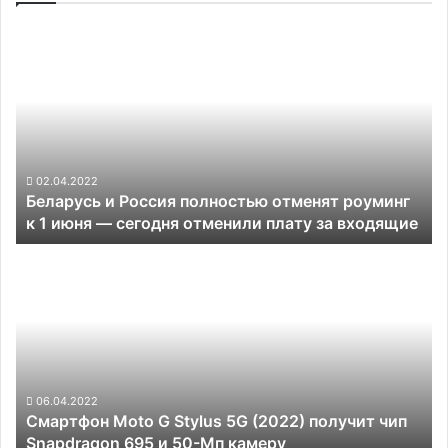
Беларусь
и
Россия
полностью
отменят
роуминг
к
1
02.04.2022
Беларусь и Россия полностью отменят роуминг
июня —
к 1 июня — сегодня отменили плату за входящие
сегодня
отменили
Смартфон
плату
Moto
за
G
входящие
Stylus
5G
(2022)
получит
чип
06.04.2022
Смартфон Moto G Stylus 5G (2022) получит чип
Snapdragon
Snapdragon 695 и 50-Мп камеру
695