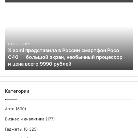
2,0-
Xiaomi
3,5
представила
раза
в
России
смартфон
Poco
C40
02.08.2022
Xiaomi представила в России смартфон Poco
—
C40 — большой экран, необычный процессор
большой
и цена всего 9990 рублей
экран,
необычный
процессор
и цена
всего
Категории
9990
рублей
Авто
(690)
Бизнес и аналитика
(177)
Гаджеты
(6 325)