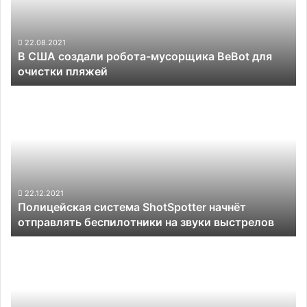
BeBot
для
очистки
22.08.2021
В США создали робота-мусорщика BeBot для
пляжей
очистки пляжей
Полицейская
система
ShotSpotter
начнёт
отправлять
беспилотники
на
звуки
22.12.2021
Полицейская система ShotSpotter начнёт
выстрелов
отправлять беспилотники на звуки выстрелов
Американцы
создали
робота,
который
быстро