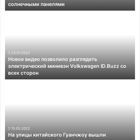
солнечными панелями
Новое
видео
позволило
разглядеть
электрический
минивэн
Volkswagen
23.01.2022
Новое видео позволило разглядеть
ID.Buzz
электрический минивэн Volkswagen ID.Buzz со
со
всех сторон
всех
сторон
На
улицы
китайского
Гуанчжоу
вышли
беспилотные
автоуборщики
15.05.2022
На улицы китайского Гуанчжоу вышли