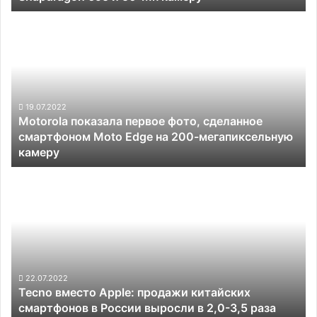
и
Motorola
50-
показала
Мп
первое
камеру
фото,
сделанное
смартфоном
Moto
19.07.2022
Motorola показала первое фото, сделанное
Edge
смартфоном Moto Edge на 200-мегапиксельную
на
камеру
200-
мегапиксельную
Tecno
камеру
вместо
Apple:
продажи
китайских
смартфонов
в
России
22.07.2022
Tecno вместо Apple: продажи китайских
выросли
смартфонов в России выросли в 2,0-3,5 раза
в