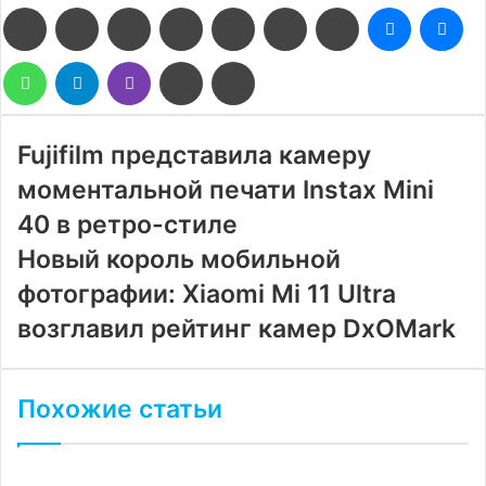
Facebook
Twitter
LinkedIn
Pinterest
Reddit
Вконтакте
Одноклассники
Messenge
Me
WhatsApp
Telegram
Viber
Поделиться
Печатать
через
электронную
почту
Fujifilm представила камеру
моментальной печати Instax Mini
40 в ретро-стиле
Новый король мобильной
фотографии: Xiaomi Mi 11 Ultra
возглавил рейтинг камер DxOMark
Похожие статьи