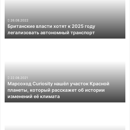
2025
году
легализовать
автономный
26.08.2022
Британские власти хотят к 2025 году
транспорт
легализовать автономный транспорт
Марсоход
Curiosity
нашёл
участок
Красной
планеты,
который
22.08.2021
Марсоход Curiosity нашёл участок Красной
расскажет
планеты, который расскажет об истории
об
изменений её климата
истории
изменений
В
её
США
климата
создали
робота-
мусорщика