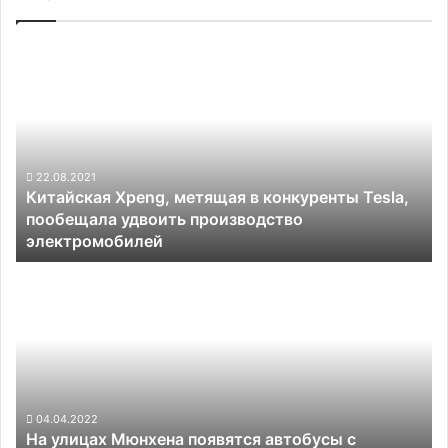
Китайская
Xpeng,
метящая
в
конкуренты
Tesla,
пообещала
22.08.2021
Китайская Xpeng, метящая в конкуренты Tesla,
удвоить
пообещала удвоить производство
производство
электромобилей
электромобилей
На
улицах
Мюнхена
появятся
автобусы
с
солнечными
панелями
04.04.2022
На улицах Мюнхена появятся автобусы с