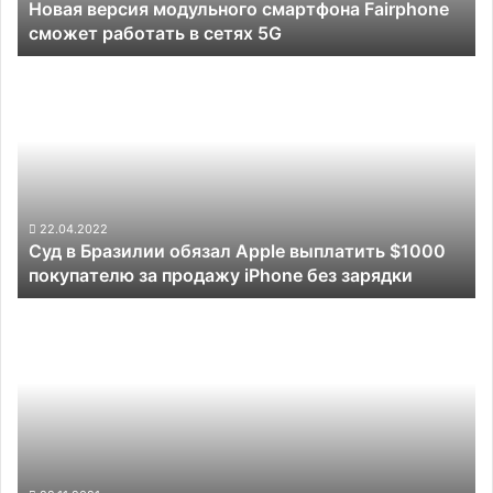
Новая версия модульного смартфона Fairphone
сетях
сможет работать в сетях 5G
5G
Суд
в
Бразилии
обязал
Apple
выплатить
$1000
покупателю
22.04.2022
Суд в Бразилии обязал Apple выплатить $1000
за
покупателю за продажу iPhone без зарядки
продажу
iPhone
Какой
без
смартфон
зарядки
купить
до
15
000
рублей
в