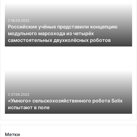
концепцию
модульного
марсохода
из
16.04.2022
Российские учёные представили концепцию
четырёх
модульного марсохода из четырёх
самостоятельных
самостоятельных двухколёсных роботов
двухколёсных
роботов
«Умного»
сельскохозяйственного
робота
Solix
испытают
в
поле
07.06.2022
«Умного» сельскохозяйственного робота Solix
испытают в поле
Метки