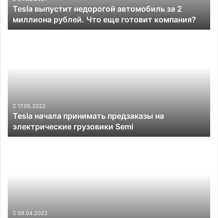
Tesla выпустит недорогой автомобиль за 2
Что
миллиона рублей. Что еще готовит компания?
еще
готовит
Tesla
компания?
начала
принимать
предзаказы
на
электрические
грузовики
Semi
17.05.2022
Tesla начала принимать предзаказы на
электрические грузовики Semi
Илон
Маск
допускает
мысль
о
прямом
участии
Tesla
09.04.2022