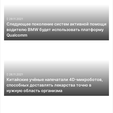
по
активной
графику
помощи
водителю
BMW
29.11.2021
Следующее поколение систем активной помощи
будет
водителю BMW будет использовать платформу
использовать
Qualcomm
платформу
Qualcomm
Китайские
учёные
напечатали
4D-
микроботов,
способных
доставлять
26.11.2021
Китайские учёные напечатали 4D-микроботов,
лекарства
способных доставлять лекарства точно в
точно
нужную область организма
в
нужную
Российские
область
учёные
организма
представили