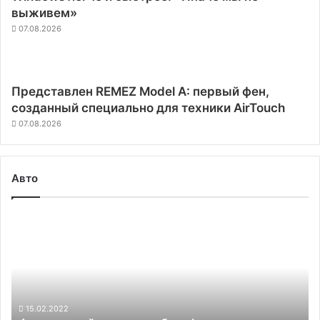
выживем»
07.08.2026
Представлен REMEZ Model A: первый фен,
созданный специально для техники AirTouch
07.08.2026
Авто
Флагманский
электромобиль
Lexus
предложит
запас
хода
около
15.02.2022