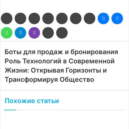
Facebook
Twitter
LinkedIn
Pinterest
Reddit
Вконтакте
Одноклассники
Messenge
Me
WhatsApp
Telegram
Viber
Поделиться
Печатать
через
электронную
почту
Боты для продаж и бронирования
Роль Технологий в Современной
Жизни: Открывая Горизонты и
Трансформируя Общество
Похожие статьи