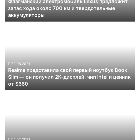
Флагманский электромобиль Lexus предложит
700
запас хода около 700 км и твердотельные
км
аккумуляторы
и
твердотельные
Realme
аккумуляторы
представила
свой
первый
ноутбук
Book
Slim
22.08.2021
Realme представила свой первый ноутбук Book
—
Slim — он получил 2К-дисплей, чип Intel и ценник
он
от $660
получил
2К-
Tesla
дисплей,
выпустит
чип
недорогой
Intel
автомобиль
и
за
ценник
2
от
миллиона
$660
рублей.
04.02.2021