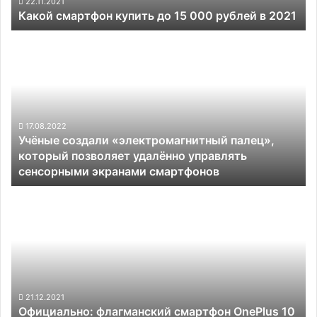
2021
22.11.2021
Какой смартфон купить до 15 000 рублей в 2021
Учёные
создали
«электромагнитный
палец»,
который
позволяет удалённо
управлять
17.08.2022
Учёные создали «электромагнитный палец»,
сенсорными
который позволяет удалённо управлять
экранами
сенсорными экранами смартфонов
смартфонов
Официально:
флагманский
смартфон
OnePlus
10
Pro
дебютирует
в
21.12.2021
Официально: флагманский смартфон OnePlus 10
январе