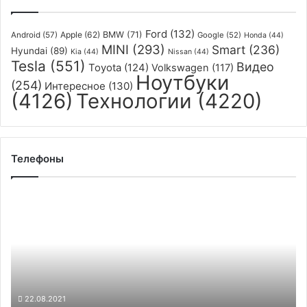
Ford
(132)
Apple
(62)
BMW
(71)
Android
(57)
Google
(52)
Honda
(44)
MINI
(293)
Smart
(236)
Hyundai
(89)
Kia
(44)
Nissan
(44)
Tesla
(551)
Видео
Toyota
(124)
Volkswagen
(117)
Ноутбуки
(254)
Интересное
(130)
(4126)
Технологии
(4220)
Телефоны
Новая
версия
модульного
смартфона
Fairphone
сможет
работать
в
22.08.2021