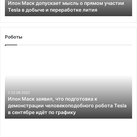
Илон Маск допускает мысль о прямом участии
в
Tesla в добыче и переработке лития
добыче
и
переработке
лития
Роботы
Илон
Маск
заявил,
что
подготовка
к
демонстрации
22.06.2022
Илон Маск заявил, что подготовка к
человекоподобного
демонстрации человекоподобного робота Tesla
робота
в сентябре идёт по графику
Tesla
в
Следующее
сентябре
поколение
идёт
систем