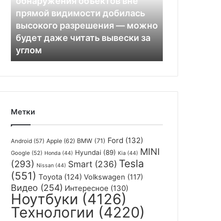
обнаружения объектов вне
прямой
прямой видимости добилась
видимости
высокого разрешения — можно
добилась
будет даже читать вывески за
высокого
углом
разрешения
—
можно
будет
даже
читать
Метки
вывески
за
углом
Ford
(132)
Apple
(62)
BMW
(71)
Android
(57)
MINI
Hyundai
(89)
Google
(52)
Honda
(44)
Kia
(44)
Tesla
(293)
Smart
(236)
Nissan
(44)
(551)
Toyota
(124)
Volkswagen
(117)
Видео
(254)
Интересное
(130)
Ноутбуки
(4126)
Технологии
(4220)