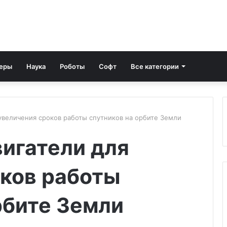
еры
Наука
Роботы
Софт
Все категории
увеличения сроков работы спутников на орбите Земли
игатели для
оков работы
рбите Земли