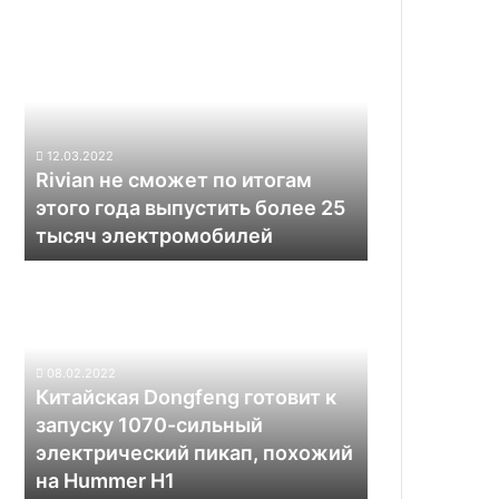
Rivian
не
сможет
по
итогам
этого
12.03.2022
года
Rivian не сможет по итогам
выпустить
этого года выпустить более 25
более
тысяч электромобилей
25
тысяч
Китайская
электромобилей
Dongfeng
готовит
к
запуску
08.02.2022
1070-
Китайская Dongfeng готовит к
сильный
запуску 1070-сильный
электрический
электрический пикап, похожий
пикап,
на Hummer H1
похожий