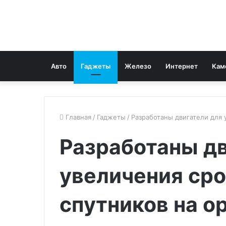
Авто
Гаджеты
Железо
Интернет
Кам
Главная
/
Гаджеты
/
Разработаны двигатели для 
Разработаны дв
увеличения ср
спутников на о