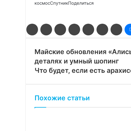
космосСпутникПоделиться
Facebook
Twitter
LinkedIn
Pinterest
Reddit
Вконтакте
Одн
Майские обновления «Алисы
деталях и умный шопинг
Что будет, если есть арахи
Похожие статьи