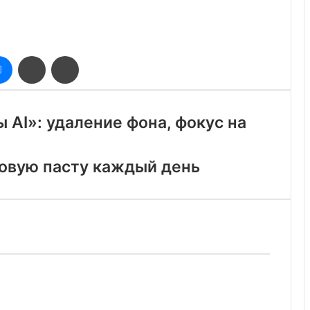
оклассники
Messenger
Поделиться
Печатать
через
электронную
почту
 AI»: удаление фона, фокус на
совую пасту каждый день