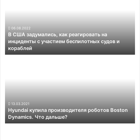
задумались,
как
реагировать
на
инциденты
06.08.2022
В США задумались, как реагировать на
с
инциденты с участием беспилотных судов и
участием
кораблей
беспилотных
судов
Hyundai
и
купила
кораблей
производителя
роботов
Boston
Dynamics.
Что
дальше?
13.03.2021
Hyundai купила производителя роботов Boston
Dynamics. Что дальше?
В
России
создали