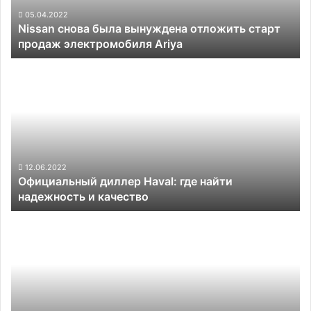
электромобиля
05.04.2022
Nissan снова была вынуждена отложить старт
Ariya
продаж электромобиля Ariya
Официальный
диллер
Haval:
где
найти
надежность
и
качество
12.06.2022
Официальный диллер Haval: где найти
надежность и качество
В
ноябре
доля
электромобилей
на
первичном
рынке