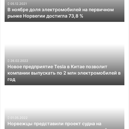
Норвегии
05.12.2021
В ноябре доля электромобилей на первичном
достигла
рынке Норвегии достигла 73,8 %
73,8
%
Новое
предприятие
Tesla
в
Китае
позволит
компании
26.02.2022
Новое предприятие Tesla в Китае позволит
выпускать
компании выпускать по 2 млн электромобилей в
по
год
2
млн
Норвежцы
электромобилей
представили
в
проект
год
судна
на
ториевом
01.05.2022
Норвежцы представили проект судна на
реакторе