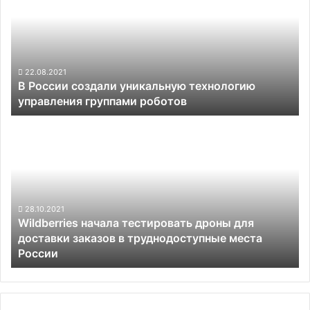
уникальную
технологию
управления
группами
роботов
22.08.2021
В России создали уникальную технологию
управления группами роботов
Wildberries
начала
тестировать
дроны
для
доставки
заказов
28.10.2021
Wildberries начала тестировать дроны для
в
доставки заказов в труднодоступные места
труднодоступные
России
места
России