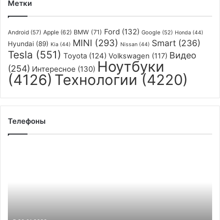
Метки
Ford
(132)
Apple
(62)
BMW
(71)
Android
(57)
Google
(52)
Honda
(44)
MINI
(293)
Smart
(236)
Hyundai
(89)
Kia
(44)
Nissan
(44)
Tesla
(551)
Видео
Toyota
(124)
Volkswagen
(117)
Ноутбуки
(254)
Интересное
(130)
(4126)
Технологии
(4220)
Телефоны
Смартфоны
Vivo
получат
быструю
подзарядку
мощностью
100