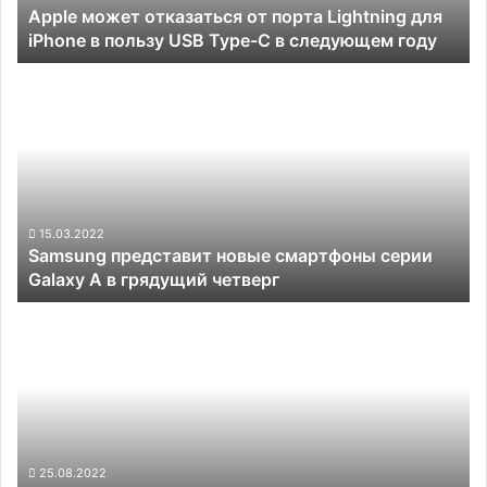
Apple может отказаться от порта Lightning для
в
iPhone в пользу USB Type-C в следующем году
пользу
USB
Samsung
Type-
представит
C
новые
в
смартфоны
следующем
серии
году
Galaxy
A
в
15.03.2022
Samsung представит новые смартфоны серии
грядущий
Galaxy A в грядущий четверг
четверг
Xiaomi
может
лишить
смартфоны
Redmi
комплектного
зарядного
устройства
25.08.2022