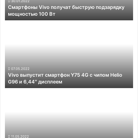
Вт
30.01.2022
Смартфоны Vivo получат быструю подзарядку
мощностью 100 Вт
Vivo
выпустит
смартфон
Y75
4G
с
чипом
Helio
07.05.2022
Vivo выпустит смартфон Y75 4G с чипом Helio
G96
G96 и 6,44″ дисплеем
и
6,44″
Apple
дисплеем
может
отказаться
от
порта
Lightning
для
iPhone
11.05.2022