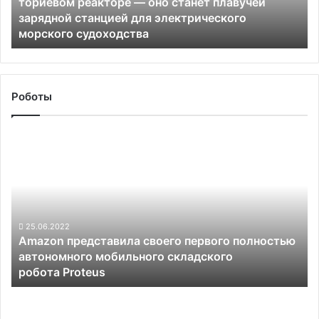
ториевом реакторе — оно станет плавучей
—
зарядной станцией для электрического
оно
морского судоходства
станет
плавучей
зарядной
станцией
для
Роботы
электрического
морского
Amazon
судоходства
представила
своего
первого
полностью
автономного
мобильного
25.06.2022
Amazon представила своего первого полностью
складского
автономного мобильного складского
робота Proteus
робота Proteus
В
США