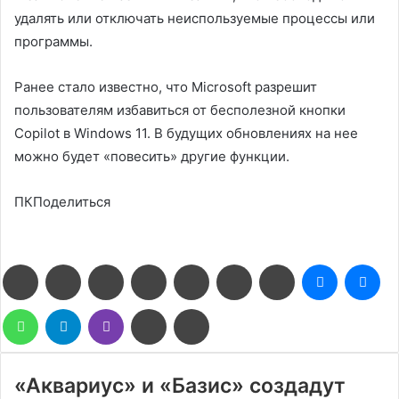
удалять или отключать неиспользуемые процессы или
программы.
Ранее стало известно, что Microsoft разрешит
пользователям избавиться от бесполезной кнопки
Copilot в Windows 11. В будущих обновлениях на нее
можно будет «повесить» другие функции.
ПКПоделиться
Facebook
Twitter
LinkedIn
Pinterest
Reddit
Вконтакте
Одноклассники
Messenge
Me
WhatsApp
Telegram
Viber
Поделиться
Печатать
через
электронную
почту
«Аквариус» и «Базис» создадут