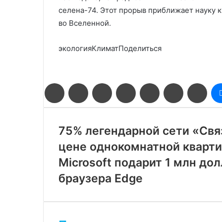
селена-74. Этот прорыв приближает науку 
во Вселенной.
экологияКлиматПоделиться
Facebook
Twitter
LinkedIn
Pinterest
Reddit
Вконтакте
Одн
75% легендарной сети «Свя
цене однокомнатной кварт
Microsoft подарит 1 млн до
браузера Edge