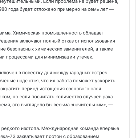
 неутешительными. Если проблема не будет решена,
980 года будет отложено примерно на семь лет —
авима. Химическая промышленность обладает
Решения включают полный отказ от использования
ние безопасных химических заменителей, а также
ми процессами для минимизации утечек.
включен в повестку дня международных встреч
Ученые надеются, что их работа поможет ускорить
ократить период истощения озонового слоя
оком, но если посчитать количество случаев рака
время, это выглядело бы весьма значительным», —
 редкого изотопа. Международная команда впервые
яка-73 захватывает протон с образованием