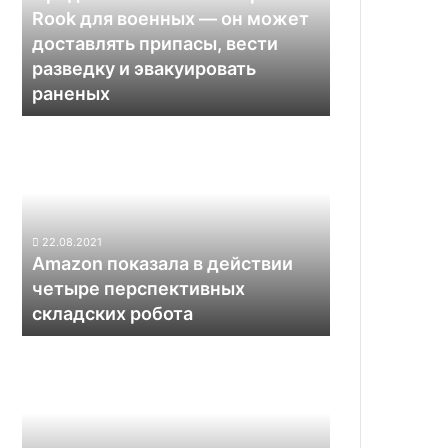
военных —
Rook для военных — он может
он
доставлять припасы, вести
может
разведку и эвакуировать
доставлять
раненых
припасы,
вести
Amazon
разведку
показала
и
в
эвакуировать
действии
раненых
четыре
перспективных
22.08.2021
складских
Amazon показала в действии
робота
четыре перспективных
складских робота
5
отличных
профессий
в
области