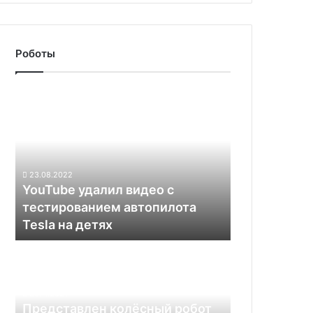
Роботы
YouTube
удалил
видео
с
тестированием
автопилота
23.08.2022
Tesla
YouTube удалил видео с
на
тестированием автопилота
детях
Tesla на детях
Представлен
колёсный
робот
Rook
23.11.2021
для
Представлен колёсный робот