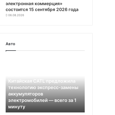
электронная коммерция»
состоится 15 сентября 2026 года
06.08.2026
Авто
Китайская
CATL
предложила
технологию
22.08.2022
экспресс-
Китайская CATL предложила
замены
технологию экспресс-замены
аккумуляторов
аккумуляторов
электромобилей
электромобилей — всего за 1
—
минуту
всего
за
Как