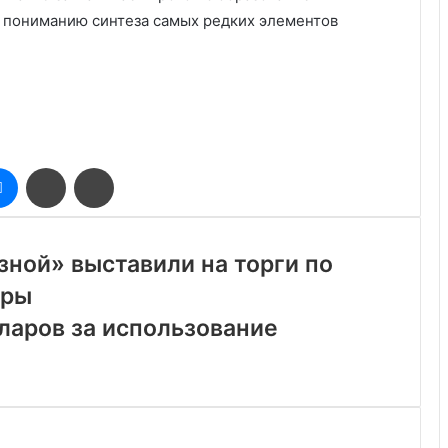
к пониманию синтеза самых редких элементов
оклассники
Messenger
Поделиться
Печатать
через
электронную
почту
зной» выставили на торги по
иры
лларов за использование