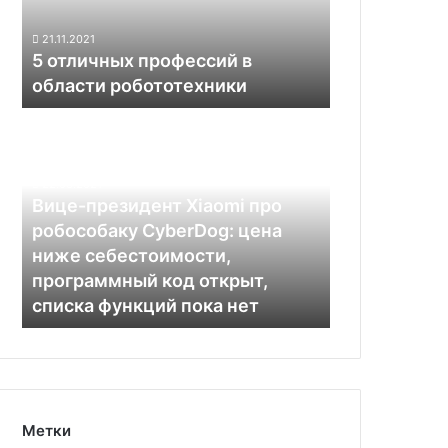
робототехники
21.11.2021
5 отличных профессий в
области робототехники
Вице-
президент
Xiaomi
про
22.08.2021
робособаку
Вице-президент Xiaomi про
CyberDog:
робособаку CyberDog: цена
цена
ниже себестоимости,
ниже
программный код открыт,
себестоимости,
списка функций пока нет
программный
код
открыт,
списка
функций
пока
Метки
нет