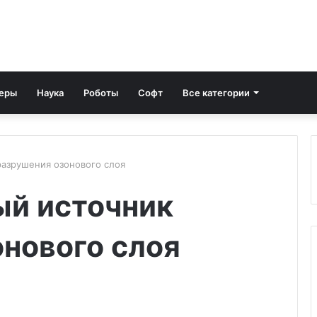
еры
Наука
Роботы
Софт
Все категории
разрушения озонового слоя
ый источник
нового слоя