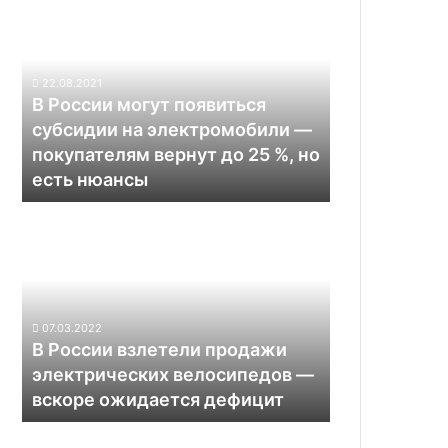
Китае,
России
чтобы
могут
решить
появиться
накопившиеся
субсидии
22.08.2021
проблемы
на
В России могут появиться
электромобили
субсидии на электромобили —
—
покупателям вернут до 25 %, но
покупателям
есть нюансы
вернут
до
В
25
России
%,
взлетели
но
продажи
есть
электрических
нюансы
велосипедов —
07.03.2022
вскоре
В России взлетели продажи
ожидается
электрических велосипедов —
дефицит
вскоре ожидается дефицит