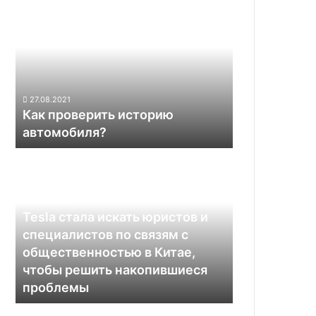
1
проверить
минуту
историю
автомобиля?
27.08.2021
Как проверить историю
автомобиля?
Tesla
стала
искать
юристов
22.08.2021
и
Tesla стала искать юристов и
специалистов
специалистов по связям с
по
общественностью в Китае,
связям
чтобы решить накопившиеся
с
проблемы
общественностью
в
В