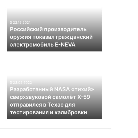
показал
гражданский
электромобиль
22.12.2021
E-
Российский производитель
NEVA
оружия показал гражданский
электромобиль E-NEVA
Разработанный
NASA
«тихий»
сверхзвуковой
самолёт
23.02.2022
X-
Разработанный NASA «тихий»
59
сверхзвуковой самолёт X-59
отправился
отправился в Техас для
в
тестирования и калибровки
Техас
для
тестирования
и