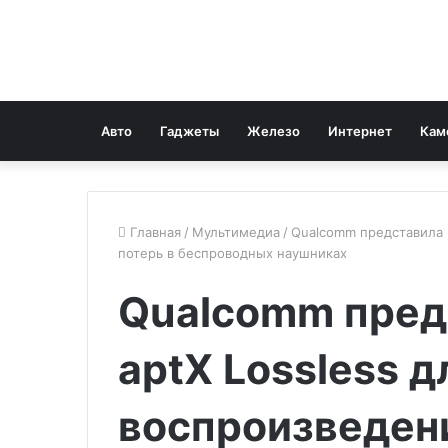
Авто
Гаджеты
Железо
Интернет
Кам
Главная
/
Мультимедиа
/
Qualcomm представила 
потерь в беспроводных наушниках
Qualcomm пред
aptX Lossless д
воспроизведен