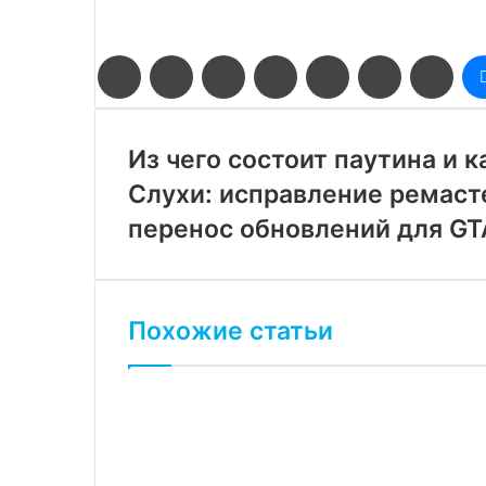
Facebook
Twitter
LinkedIn
Pinterest
Reddit
Вконтакте
Одн
Из чего состоит паутина и 
Слухи: исправление ремаст
перенос обновлений для GTA
Похожие статьи