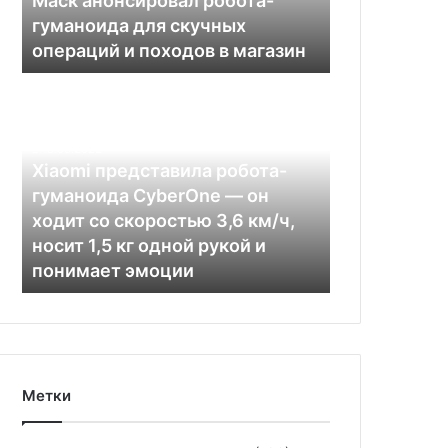
Маск анонсировал робота-
и
гуманоида для скучных
походов
операций и походов в магазин
в
магазин
Xiaomi
представила
робота-
гуманоида
13.08.2022
CyberOne
Xiaomi представила робота-
—
гуманоида CyberOne — он
он
ходит со скоростью 3,6 км/ч,
ходит
носит 1,5 кг одной рукой и
со
понимает эмоции
скоростью
3,6
км/
ч,
носит
1,5
Метки
кг
одной
рукой