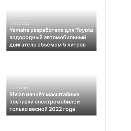
для
Intel
Toyota
водородный
автомобильный
21.02.2022
двигатель
Yamaha разработала для Toyota
объёмом
водородный автомобильный
5
двигатель объёмом 5 литров
литров
Rivian
начнёт
масштабные
поставки
электромобилей
только
25.11.2021
весной
Rivian начнёт масштабные
2022
поставки электромобилей
года
только весной 2022 года
Российский
производитель
оружия