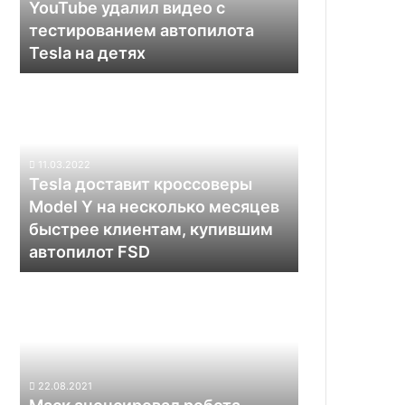
YouTube удалил видео с
на
тестированием автопилота
детях
Tesla на детях
Tesla
доставит
кроссоверы
Model
Y
11.03.2022
на
Tesla доставит кроссоверы
несколько
Model Y на несколько месяцев
месяцев
быстрее клиентам, купившим
быстрее
автопилот FSD
клиентам,
купившим
Маск
автопилот
анонсировал
FSD
робота-
гуманоида
для
скучных
22.08.2021
операций