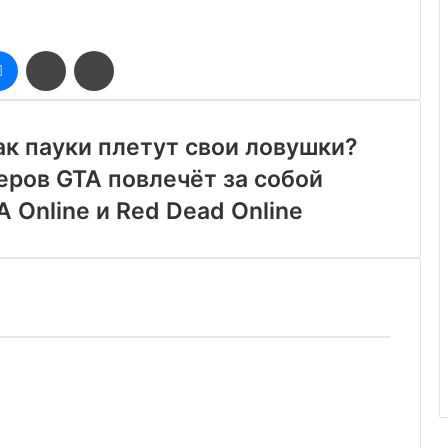
оклассники
Messenger
Поделиться
Печатать
через
электронную
почту
как пауки плетут свои ловушки?
еров GTA повлечёт за собой
 Online и Red Dead Online