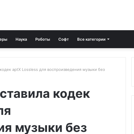
еры
Наука
Роботы
Софт
Все категории
кодек aptX Lossless для воспроизведения музыки без
ставила кодек
ля
ия музыки без