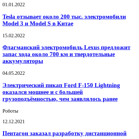
заработал
Tesla
01.01.2022
в
отзывает
крупнейших
около
Tesla отзывает около 200 тыс. электромобили
китайских
200
Model 3 и Model S в Китае
городах
тыс.
электромобили
Флагманский
15.02.2022
Model
электромобиль
3
Lexus
Флагманский электромобиль Lexus предложит
и
предложит
запас хода около 700 км и твердотельные
Model
запас
S
аккумуляторы
хода
в
около
Китае
Электрический
04.05.2022
700
пикап
км
Ford
Электрический пикап Ford F-150 Lightning
и
F-
твердотельные
оказался мощнее и с большей
150
аккумуляторы
грузоподъёмностью, чем заявлялось ранее
Lightning
оказался
Роботы
мощнее
и
Пентагон
12.12.2021
с
заказал
большей
разработку
Пентагон заказал разработку дистанционной
грузоподъёмностью,
дистанционной