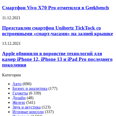
Mate
Vivo
устройства
20
X70
Смартфон Vivo X70 Pro отметился в Geekbench
Pro
Pro
отметился
Представлен
11.12.2021
в
смартфон
Geekbench
Unihertz
Представлен смартфон Unihertz TickTock со
TickTock
встроенными «смарт-часами» на задней крышке
со
встроенными
Apple
13.12.2021
«смарт-
обвинили
часами»
в
Apple обвинили в воровстве технологий для
на
воровстве
камер iPhone 12, iPhone 13 и iPad Pro последнего
задней
технологий
крышке
поколения
для
камер
Категории
iPhone
12,
Авто
(690)
iPhone
Бизнес и аналитика
(177)
13
Гаджеты
(6 339)
и
Дизайн
(48)
iPad
Железо
(541)
Pro
Звук и акустика
(123)
последнего
Игровые консоли
(337)
поколения