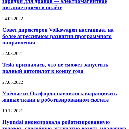
зарядки для дронов — электромагнитное
чем
зарядки
заявлялось
питание прямо в полёте
для
ранее
дронов —
Совет
24.05.2022
электромагнитное
директоров
питание
Volkswagen
Совет директоров Volkswagen настаивает на
прямо
настаивает
в
более агрессивном развитии программного
на
полёте
направления
более
агрессивном
Tesla
22.08.2021
развитии
призналась,
программного
что
Tesla призналась, что не сможет запустить
направления
не
полный автопилот к концу года
сможет
запустить
Учёные
27.05.2022
полный
из
автопилот
Оксфорда
Учёные из Оксфорда научились выращивать
к
научились
живые ткани в роботизированном скелете
концу
выращивать
года
живые
Hyundai
19.12.2021
ткани
анонсировала
в
роботизированную
Hyundai анонсировала роботизированную
роботизированном
тележку,
тележку, способную аккуратно возить младенцев
скелете