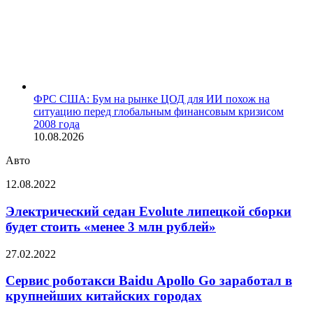
ФРС США: Бум на рынке ЦОД для ИИ похож на
ситуацию перед глобальным финансовым кризисом
2008 года
10.08.2026
Авто
Электрический
12.08.2022
седан
Evolute
Электрический седан Evolute липецкой сборки
липецкой
будет стоить «менее 3 млн рублей»
сборки
будет
Сервис
27.02.2022
стоить
роботакси
«менее
Baidu
Сервис роботакси Baidu Apollo Go заработал в
3
Apollo
крупнейших китайских городах
млн
Go
рублей»