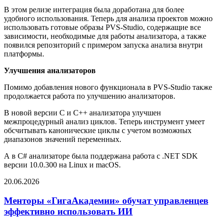
В этом релизе интеграция была доработана для более
удобного использования. Теперь для анализа проектов можно
использовать готовые образы PVS-Studio, содержащие все
зависимости, необходимые для работы анализатора, а также
появился репозиторий с примером запуска анализа внутри
платформы.
Улучшения анализаторов
Помимо добавления нового функционала в PVS-Studio также
продолжается работа по улучшению анализаторов.
В новой версии C и C++ анализатора улучшен
межпроцедурный анализ циклов. Теперь инструмент умеет
обсчитывать канонические циклы с учетом возможных
диапазонов значений переменных.
А в C# анализаторе была поддержана работа с .NET SDK
версии 10.0.300 на Linux и macOS.
20.06.2026
Facebook
Twitter
LinkedIn
Pinterest
Reddit
Вконтакте
Одноклассники
Messenger
Messenger
WhatsApp
Telegram
Viber
Поделиться
Печатать
через
Менторы «ГигаАкадемии» обучат управленцев
электронную
эффективно использовать ИИ
почту