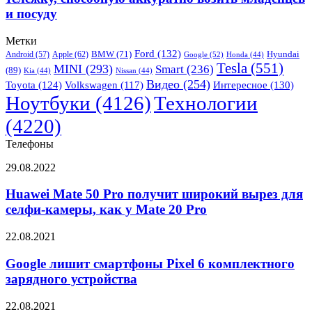
способную
и посуду
аккуратно
возить
Метки
младенцев
Ford
(132)
Hyundai
Apple
(62)
BMW
(71)
и
Android
(57)
Google
(52)
Honda
(44)
Tesla
(551)
MINI
(293)
Smart
(236)
посуду
(89)
Kia
(44)
Nissan
(44)
Видео
(254)
Toyota
(124)
Volkswagen
(117)
Интересное
(130)
Ноутбуки
(4126)
Технологии
(4220)
Телефоны
Huawei
29.08.2022
Mate
50
Huawei Mate 50 Pro получит широкий вырез для
Pro
селфи-камеры, как у Mate 20 Pro
получит
широкий
Google
22.08.2021
вырез
лишит
для
смартфоны
Google лишит смартфоны Pixel 6 комплектного
селфи-
Pixel
зарядного устройства
камеры,
6
как
комплектного
у
Смартфон
22.08.2021
зарядного