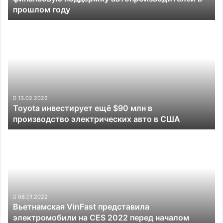
прошлом году
году
Toyota
инвестирует
ещё
$90
млн
в
производство
электрических
13.02.2022
Toyota инвестирует ещё $90 млн в
авто
производство электрических авто в США
в
США
Вьетнамская
VinFast
представила
электромобили
на
CES
2022
08.01.2022
Вьетнамская VinFast представила
перед
электромобили на CES 2022 перед началом
началом