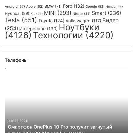
Ford
(132)
Apple
(62)
BMW
(71)
Android
(57)
Google
(52)
Honda
(44)
MINI
(293)
Smart
(236)
Hyundai
(89)
Kia
(44)
Nissan
(44)
Tesla
(551)
Видео
Toyota
(124)
Volkswagen
(117)
Ноутбуки
(254)
Интересное
(130)
(4126)
Технологии
(4220)
Телефоны
Смартфон
OnePlus
10
Pro
получит
загнутый
экран
2K
16.12.2021
Смартфон OnePlus 10 Pro получит загнутый
и
32-