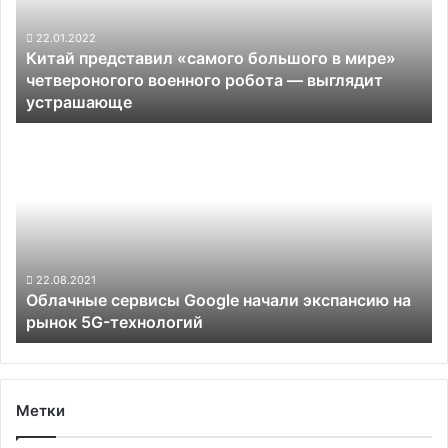
мире»
четвероногого
22.01.2022
Китай представил «самого большого в мире»
военного
четвероногого военного робота — выглядит
робота
устрашающе
—
выглядит
Облачные
устрашающе
сервисы
Google
начали
экспансию
на
рынок
5G-
22.08.2021
Облачные сервисы Google начали экспансию на
технологий
рынок 5G-технологий
Метки