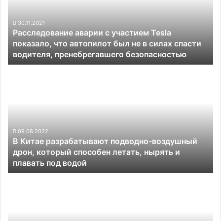
Tesla
показало,
что
30.11.2021
Расследование аварии с участием Tesla
автопилот
показало, что автопилот был не в силах спасти
был
водителя, пренебрегавшего безопасностью
не
в
В
силах
Китае
спасти
разрабатывают
водителя,
подводно-
пренебрегавшего
воздушный
безопасностью
дрон,
который
09.08.2022
В Китае разрабатывают подводно-воздушный
способен
дрон, который способен летать, нырять и
летать,
плавать под водой
нырять
и
Китай
плавать
представил
под
«самого
водой
большого
в