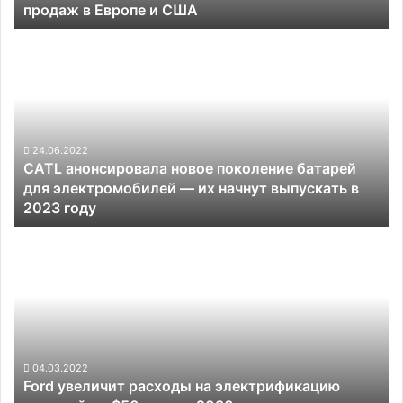
продаж в Европе и США
продаж
в
CATL
Европе
анонсировала
и
новое
США
поколение
батарей
для
электромобилей —
24.06.2022
CATL анонсировала новое поколение батарей
их
для электромобилей — их начнут выпускать в
начнут
2023 году
выпускать
в
Ford
2023
увеличит
году
расходы
на
электрификацию
моделей
до
$50
04.03.2022
Ford увеличит расходы на электрификацию
млрд