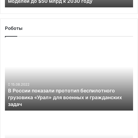
моделей до $50 млрд к 2030 году
к
2030
году
Роботы
В
России
показали
прототип
беспилотного
грузовика
«Урал»
15.08.2022
В России показали прототип беспилотного
для
грузовика «Урал» для военных и гражданских
военных
задач
и
гражданских
Расследование
задач
аварии
с
участием