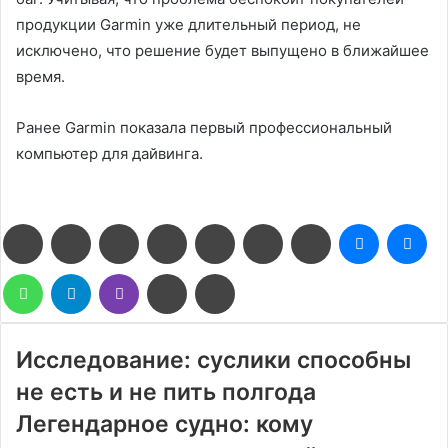
продукции Garmin уже длительный период, не
исключено, что решение будет выпущено в ближайшее
время.
Ранее Garmin показала первый профессиональный
компьютер для дайвинга.
Facebook
Twitter
LinkedIn
Pinterest
Reddit
Вконтакте
Одноклассники
Messenge
Me
WhatsApp
Telegram
Viber
Поделиться
Печатать
через
электронную
почту
Исследование: суслики способны
не есть и не пить полгода
Легендарное судно: кому