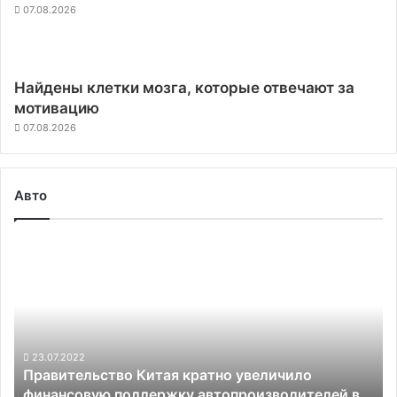
07.08.2026
Найдены клетки мозга, которые отвечают за
мотивацию
07.08.2026
Авто
Правительство
Китая
кратно
увеличило
финансовую
поддержку
автопроизводителей
23.07.2022
Правительство Китая кратно увеличило
в
финансовую поддержку автопроизводителей в
прошлом