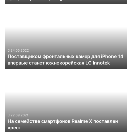
695
Поставщиком
фронтальных
камер
для
iPhone
14
впервые
станет
24.05.2022
Поставщиком фронтальных камер для iPhone 14
южнокорейская
впервые станет южнокорейская LG Innotek
LG
Innotek
На
семействе
смартфонов
Realme
X
поставлен
крест
22.08.2021
На семействе смартфонов Realme X поставлен
крест