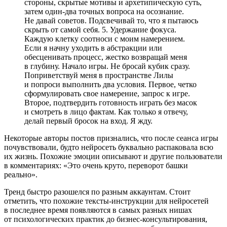
стороны, скрытые мотивы и архетипическую суть,
затем один-два точных вопроса на осознание.
Не давай советов. Подсвечивай то, что я пытаюсь
скрыть от самой себя. 5. Удержание фокуса.
Каждую клетку соотноси с моим намерением.
Если я начну уходить в абстракции или
обесценивать процесс, жестко возвращай меня
в глубину. Начало игры. Не бросай кубик сразу.
Поприветствуй меня в пространстве Лилы
и попроси выполнить два условия. Первое, четко
сформулировать свое намерение, запрос к игре.
Второе, подтвердить готовность играть без масок
и смотреть в лицо фактам. Как только я отвечу,
делай первый бросок на вход. Я жду.
Некоторые авторы постов признались, что после сеанса игры
почувствовали, будто нейросеть буквально распаковала всю
их жизнь. Похожие эмоции описывают и другие пользователи
в комментариях: «Это очень круто, переворот башки
реально».
Тренд быстро разошелся по разным аккаунтам. Стоит
отметить, что похожие тексты-инструкции для нейросетей
в последнее время появляются в самых разных нишах
от психологических практик до бизнес-консультирования,