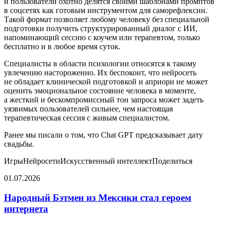
и пользователи охотно делятся своими шаблонами промптов
в соцсетях как готовым инструментом для саморефлексии.
Такой формат позволяет любому человеку без специальной
подготовки получить структурированный диалог с ИИ,
напоминающий сессию с коучем или терапевтом, только
бесплатно и в любое время суток.
Специалисты в области психологии относятся к такому
увлечению настороженно. Их беспокоит, что нейросеть
не обладает клинической подготовкой и априори не может
оценить эмоциональное состояние человека в моменте,
а жесткий и бескомпромиссный тон запроса может задеть
уязвимых пользователей сильнее, чем настоящая
терапевтическая сессия с живым специалистом.
Ранее мы писали о том, что Chat GPT предсказывает дату
свадьбы.
ИгрыНейросетиИскусственный интеллектПоделиться
01.07.2026
Facebook
Twitter
LinkedIn
Pinterest
Reddit
Вконтакте
Одноклассники
Messenger
Messenger
WhatsApp
Telegram
Viber
Поделиться
Печатать
через
Народный Бэтмен из Мексики стал героем
электронную
интернета
почту