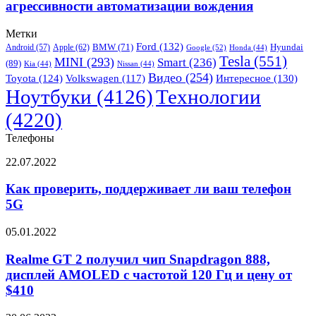
FSD
ROIDMI
агрессивности автоматизации вождения
разные
EVE
уровни
Plus
Метки
агрессивности
предоставляются
Ford
(132)
Hyundai
Apple
(62)
BMW
(71)
Android
(57)
Google
(52)
Honda
(44)
автоматизации
скидки
Tesla
(551)
MINI
(293)
Smart
(236)
(89)
вождения
Kia
(44)
Nissan
(44)
и
Видео
(254)
Toyota
(124)
Volkswagen
(117)
Интересное
(130)
подарки
Ноутбуки
(4126)
Технологии
(4220)
Телефоны
Как
22.07.2022
проверить,
поддерживает
Как проверить, поддерживает ли ваш телефон
ли
5G
ваш
телефон
Realme
05.01.2022
5G
GT
2
Realme GT 2 получил чип Snapdragon 888,
получил
дисплей AMOLED с частотой 120 Гц и цену от
чип
$410
Snapdragon
888,