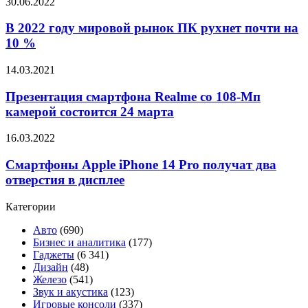
В
30.06.2022
дисплей
2022
AMOLED
году
В 2022 году мировой рынок ПК рухнет почти на
с
мировой
частотой
10 %
рынок
120
ПК
Гц
Презентация
14.03.2021
рухнет
и
смартфона
почти
цену
Realme
Презентация смартфона Realme со 108-Мп
на
от
со
камерой состоится 24 марта
10
$410
108-
%
Мп
Смартфоны
16.03.2022
камерой
Apple
состоится
iPhone
Смартфоны Apple iPhone 14 Pro получат два
24
14
отверстия в дисплее
марта
Pro
получат
Категории
два
отверстия
Авто
(690)
в
Бизнес и аналитика
(177)
дисплее
Гаджеты
(6 341)
Дизайн
(48)
Железо
(541)
Звук и акустика
(123)
Игровые консоли
(337)