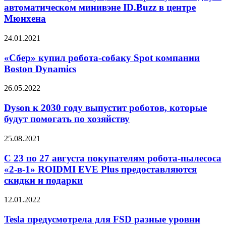
пробную
автоматическом минивэне ID.Buzz в центре
поездку
Мюнхена
в
автоматическом
«Сбер»
24.01.2021
минивэне
купил
ID.Buzz
робота-
«Сбер» купил робота-собаку Spot компании
в
собаку
центре
Boston Dynamics
Spot
Мюнхена
компании
Dyson
26.05.2022
Boston
к
Dynamics
2030
Dyson к 2030 году выпустит роботов, которые
году
будут помогать по хозяйству
выпустит
роботов,
С
25.08.2021
которые
23
будут
по
С 23 по 27 августа покупателям робота-пылесоса
помогать
27
«2-в-1» ROIDMI EVE Plus предоставляются
по
августа
хозяйству
скидки и подарки
покупателям
робота-
Tesla
12.01.2022
пылесоса
предусмотрела
«2-
для
Tesla предусмотрела для FSD разные уровни
в-1»