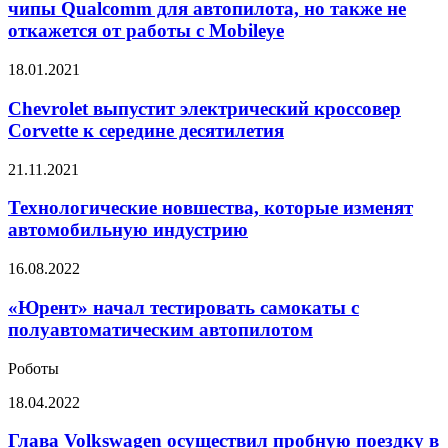
будет
авиалиний
чипы Qualcomm для автопилота, но также не
использовать
откажется от работы с Mobileye
чипы
Qualcomm
Chevrolet
18.01.2021
для
выпустит
автопилота,
электрический
Chevrolet выпустит электрический кроссовер
но
кроссовер
также
Corvette к середине десятилетия
Corvette
не
к
откажется
Технологические
21.11.2021
середине
от
новшества,
десятилетия
работы
которые
Технологические новшества, которые изменят
с
изменят
автомобильную индустрию
Mobileye
автомобильную
индустрию
«Юрент»
16.08.2022
начал
тестировать
«Юрент» начал тестировать самокаты с
самокаты
полуавтоматическим автопилотом
с
полуавтоматическим
Роботы
автопилотом
Глава
18.04.2022
Volkswagen
осуществил
Глава Volkswagen осуществил пробную поездку в