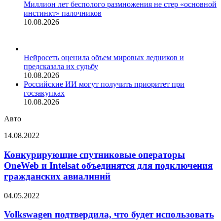
Миллион лет бесполого размножения не стер «основной
инстинкт» палочников
10.08.2026
Нейросеть оценила объем мировых ледников и
предсказала их судьбу
10.08.2026
Российские ИИ могут получить приоритет при
госзакупках
10.08.2026
Авто
Конкурирующие
14.08.2022
спутниковые
операторы
Конкурирующие спутниковые операторы
OneWeb
OneWeb и Intelsat объединятся для подключения
и
гражданских авиалиний
Intelsat
объединятся
Volkswagen
04.05.2022
для
подтвердила,
подключения
что
Volkswagen подтвердила, что будет использовать
гражданских