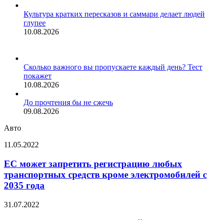
Культура кратких пересказов и саммари делает людей
глупее
10.08.2026
Сколько важного вы пропускаете каждый день? Тест
покажет
10.08.2026
До прочтения бы не сжечь
09.08.2026
Авто
ЕС
11.05.2022
может
запретить
ЕС может запретить регистрацию любых
регистрацию
транспортных средств кроме электромобилей с
любых
2035 года
транспортных
средств
Volkswagen
31.07.2022
кроме
представила
электромобилей с