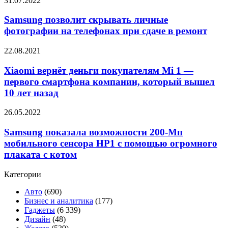
31.07.2022
для
позволит
поиска
скрывать
Samsung позволит скрывать личные
потерянных
личные
фотографии на телефонах при сдаче в ремонт
вещей
фотографии
на
Xiaomi
22.08.2021
телефонах
вернёт
при
деньги
Xiaomi вернёт деньги покупателям Mi 1 —
сдаче
покупателям
первого смартфона компании, который вышел
в
Mi
ремонт
10 лет назад
1
—
Samsung
26.05.2022
первого
показала
смартфона
возможности
Samsung показала возможности 200-Мп
компании,
200-
который
мобильного сенсора HP1 с помощью огромного
Мп
вышел
плаката с котом
мобильного
10
сенсора
лет
Категории
HP1
назад
с
Авто
(690)
помощью
Бизнес и аналитика
(177)
огромного
Гаджеты
(6 339)
плаката
Дизайн
(48)
с