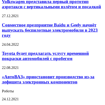
первый
Volkswagen представила первый прототип
2035
прототип
года
аэротакси с вертикальными взлётом и посадкой
аэротакси
с
Совместное
27.12.2021
вертикальными
предприятие
взлётом
Baidu
Совместное предприятие Baidu и Geely начнёт
и
и
выпускать беспилотные электромобили в 2023
посадкой
Geely
году
начнёт
выпускать
Toyota
24.04.2022
беспилотные
будет
электромобили
предлагать
Toyota будет предлагать услугу временной
в
услугу
2023
покраски автомобилей с пробегом
временной
году
покраски
«АвтоВАЗ»
22.08.2021
автомобилей
приостановит
с
производство
«АвтоВАЗ» приостановит производство из-за
пробегом
из-
дефицита электронных компонентов
за
дефицита
Роботы
электронных
компонентов
Робособака
24.12.2021
будет