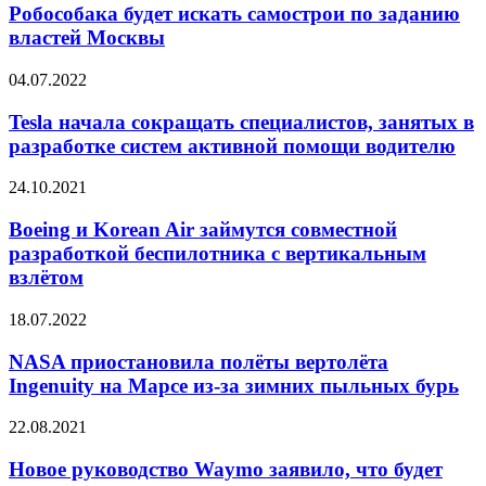
искать
Робособака будет искать самострои по заданию
самострои
властей Москвы
по
заданию
Tesla
04.07.2022
властей
начала
Москвы
сокращать
Tesla начала сокращать специалистов, занятых в
специалистов,
разработке систем активной помощи водителю
занятых
в
Boeing
24.10.2021
разработке
и
систем
Korean
Boeing и Korean Air займутся совместной
активной
Air
разработкой беспилотника с вертикальным
помощи
займутся
водителю
взлётом
совместной
разработкой
NASA
18.07.2022
беспилотника
приостановила
с
полёты
NASA приостановила полёты вертолёта
вертикальным
вертолёта
взлётом
Ingenuity на Марсе из-за зимних пыльных бурь
Ingenuity
на
Новое
22.08.2021
Марсе
руководство
из-
Waymo
Новое руководство Waymo заявило, что будет
за
заявило,