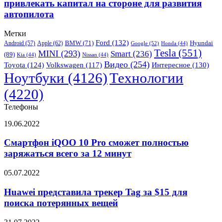
привлекать капитал на стороне для развития
зимних
что
пыльных
автопилота
будет
бурь
привлекать
Метки
капитал
Ford
(132)
Hyundai
Apple
(62)
BMW
(71)
на
Android
(57)
Google
(52)
Honda
(44)
Tesla
(551)
MINI
(293)
Smart
(236)
стороне
(89)
Kia
(44)
Nissan
(44)
для
Видео
(254)
Toyota
(124)
Volkswagen
(117)
Интересное
(130)
развития
Ноутбуки
(4126)
Технологии
автопилота
(4220)
Телефоны
Смартфон
19.06.2022
iQOO
10
Смартфон iQOO 10 Pro сможет полностью
Pro
заряжаться всего за 12 минут
сможет
полностью
Huawei
05.07.2022
заряжаться
представила
всего
трекер
Huawei представила трекер Tag за $15 для
за
Tag
поиска потерянных вещей
12
за
минут
$15
Samsung