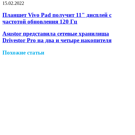
15.02.2022
Facebook
Twitter
LinkedIn
Pinterest
Reddit
Вконтакте
Одноклассники
Messenger
Messenger
WhatsApp
Telegram
Viber
Поделиться
Печатать
через
Планшет Vivo Pad получит 11" дисплей с
электронную
частотой обновления 120 Гц
почту
Asustor представила сетевые хранилища
Drivestor Pro на два и четыре накопителя
Похожие статьи