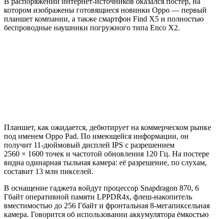
В распоряжении интернет-источников оказался постер, на
котором изображены готовящиеся новинки Oppo — первый
планшет компании, а также смартфон Find X5 и полностью
беспроводные наушники погружного типа Enco X2.
Планшет, как ожидается, дебютирует на коммерческом рынке
под именем Oppo Pad. По имеющейся информации, он
получит 11-дюймовый дисплей IPS с разрешением
2560 × 1600 точек и частотой обновления 120 Гц. На постере
видна одинарная тыльная камера: её разрешение, по слухам,
составит 13 млн пикселей.
В оснащение гаджета войдут процессор Snapdragon 870, 6
Гбайт оперативной памяти LPPDR4x, флеш-накопитель
вместимостью до 256 Гбайт и фронтальная 8-мегапиксельная
камера. Говорится об использовании аккумулятора ёмкостью