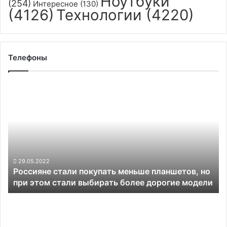
Ноутбуки
(254)
Интересное
(130)
(4126)
Технологии
(4220)
Телефоны
Россияне
стали
покупать
меньше
планшетов,
но
при
этом
29.05.2022
Россияне стали покупать меньше планшетов, но
стали
при этом стали выбирать более дорогие модели
выбирать
более
Представлен
дорогие
смартфон
модели
Huawei