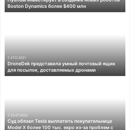
Boston Dynamics более $400 млн
$400
млн
DroneDek
представила
умный
почтовый
ящик
для
посылок,
доставляемых
27.11.2021
DroneDek представила умный почтовый ящик
дронами
для посылок, доставляемых дронами
Суд
обязал
Tesla
выплатить
покупательнице
Model
X
23.07.2022
Суд обязал Tesla выплатить покупательнице
более
Model X более 100 тыс. евро из-за проблем с
100