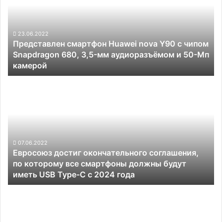
nova
Y90
с
чипом
23.06.2022
Представлен смартфон Huawei nova Y90 с чипом
Snapdragon
Snapdragon 680, 3,5-мм аудиоразъёмом и 50-Мп
680, 3,5-
камерой
мм
аудиоразъёмом
Евросоюз
и
достиг
50-
окончательного
Мп
соглашения,
камерой
по
которому
все
07.06.2022
Евросоюз достиг окончательного соглашения,
смартфоны
по которому все смартфоны должны будут
должны
иметь USB Type-C с 2024 года
будут
иметь
Samsung
USB
готовит
Type-
смартфон
C
Galaxy