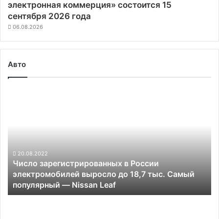
электронная коммерция» состоится 15
сентября 2026 года
06.08.2026
Авто
Число
зарегистрированных
в
России
электромобилей
выросло
до
20.08.2022
Число зарегистрированных в России
18,7
электромобилей выросло до 18,7 тыс. Самый
тыс.
популярный — Nissan Leaf
Самый
популярный —
Китайская
Nissan Leaf
BYD