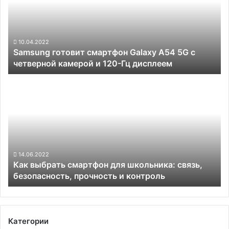
с
A54
2024
5G
года
с
четверной
10.04.2022
Samsung готовит смартфон Galaxy A54 5G с
камерой
четверной камерой и 120-Гц дисплеем
и
120-
Как
Гц
выбрать
дисплеем
смартфон
для
школьника:
связь,
безопасность,
прочность
14.06.2022
Как выбрать смартфон для школьника: связь,
и
безопасность, прочность и контроль
контроль
Категории