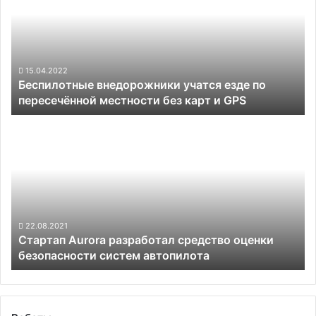
Tesla
езде
по
пересечённой
местности
без
15.04.2022
Беспилотные внедорожники учатся езде по
карт
пересечённой местности без карт и GPS
и
GPS
Стартап
Aurora
разработал
средство
оценки
безопасности
систем
автопилота
22.08.2021
Стартап Aurora разработал средство оценки
безопасности систем автопилота