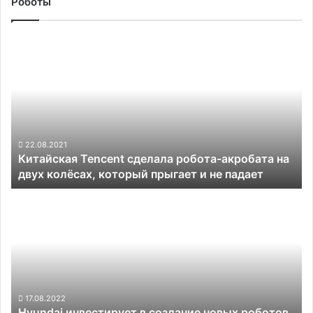
Роботы
Китайская
Tencent
сделала
робота-
акробата
на
двух
колёсах,
22.08.2021
Китайская Tencent сделала робота-акробата на
который
двух колёсах, который прыгает и не падает
прыгает
и
Hyundai
не
инвестирует
падает
в
создание
новых
роботов
Boston
Dynamics
17.08.2022
Hyundai инвестирует в создание новых роботов
более