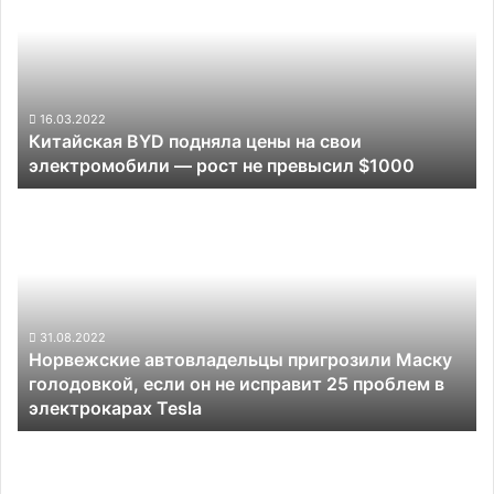
подняла
цены
на
свои
электромобили
—
16.03.2022
Китайская BYD подняла цены на свои
рост
электромобили — рост не превысил $1000
не
превысил
Норвежские
$1000
автовладельцы
пригрозили
Маску
голодовкой,
если
он
31.08.2022
Норвежские автовладельцы пригрозили Маску
не
голодовкой, если он не исправит 25 проблем в
исправит
электрокарах Tesla
25
проблем
Беспилотные
в
внедорожники
электрокарах
учатся