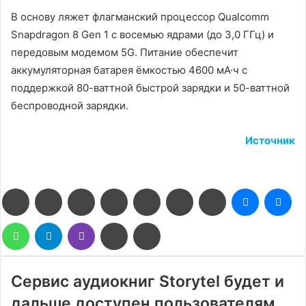
В основу ляжет флагманский процессор Qualcomm
Snapdragon 8 Gen 1 с восемью ядрами (до 3,0 ГГц) и
передовым модемом 5G. Питание обеспечит
аккумуляторная батарея ёмкостью 4600 мА·ч с
поддержкой 80-ваттной быстрой зарядки и 50-ваттной
беспроводной зарядки.
Источник
Facebook
Twitter
LinkedIn
Pinterest
Reddit
Вконтакте
Одноклассники
Messenge
Me
WhatsApp
Telegram
Viber
Поделиться
Печатать
через
электронную
почту
Сервис аудиокниг Storytel будет и
дальше доступен пользователям