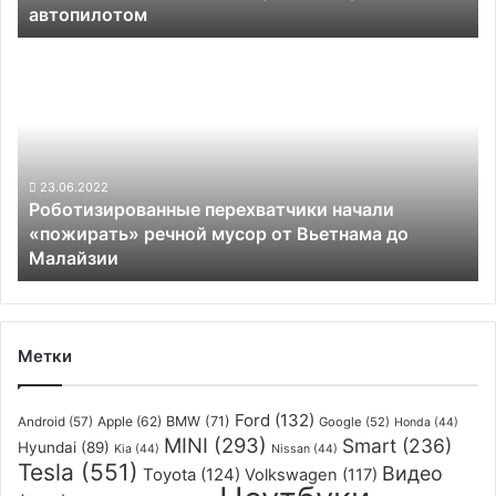
автопилотом
тыс.
евро
Роботизированные
из-
перехватчики
за
начали
проблем
«пожирать»
с
речной
автопилотом
мусор
от
23.06.2022
Роботизированные перехватчики начали
Вьетнама
«пожирать» речной мусор от Вьетнама до
до
Малайзии
Малайзии
Метки
Ford
(132)
Apple
(62)
BMW
(71)
Android
(57)
Google
(52)
Honda
(44)
MINI
(293)
Smart
(236)
Hyundai
(89)
Kia
(44)
Nissan
(44)
Tesla
(551)
Видео
Toyota
(124)
Volkswagen
(117)