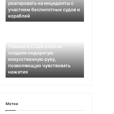
реагировать на инциденты с
с
участием беспилотных судов и
участием
кораблей
беспилотных
судов
Учёные
и
из
кораблей
США
и
22.08.2021
Китая
Учёные из США и Китая
создали
создали недорогую
недорогую
искусственную руку,
искусственную
позволяющую чувствовать
руку,
нажатия
позволяющую
чувствовать
нажатия
Метки