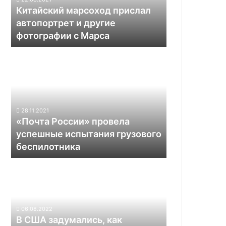
фотографии
Китайский марсоход прислал
с
автопортрет и другие
Марса
фотографии с Марса
«Почта
России»
провела
успешные
испытания
грузового
28.11.2021
беспилотника
«Почта России» провела
успешные испытания грузового
беспилотника
В
США
задумались,
как
реагировать
06.08.2022
на
В США задумались, как
инциденты