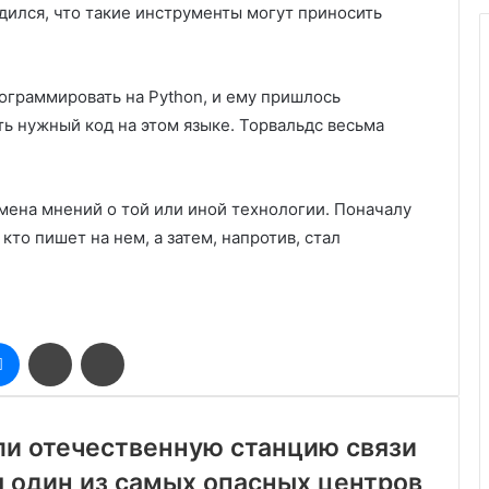
дился, что такие инструменты могут приносить
ограммировать на Python, и ему пришлось
ь нужный код на этом языке. Торвальдс весьма
мена мнений о той или иной технологии. Поначалу
кто пишет на нем, а затем, напротив, стал
оклассники
Messenger
Поделиться
Печатать
через
электронную
почту
ли отечественную станцию связи
я один из самых опасных центров