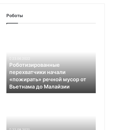
Роботы
Роботизированные
перехватчики
начали
«пожирать»
речной
23.06.2022
мусор
Роботизированные
от
перехватчики начали
Вьетнама
«пожирать» речной мусор от
до
Вьетнама до Малайзии
Малайзии
Китайский
марсоход
прислал
автопортрет
и
другие
22.08.2021