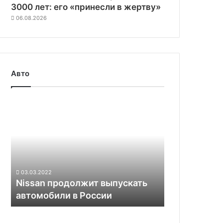
3000 лет: его «принесли в жертву»
06.08.2026
Авто
Nissan
продолжит
выпускать
автомобили
в
России
03.03.2022
Nissan продолжит выпускать
автомобили в России
Роботизированные
зарядные