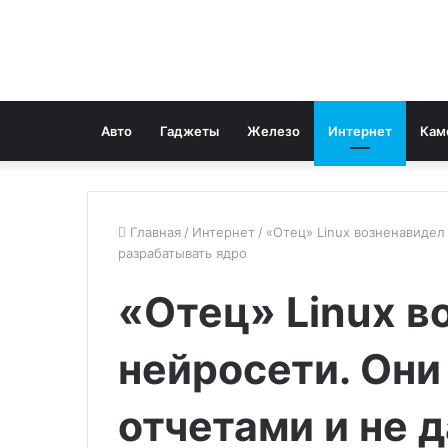
Авто
Гаджеты
Железо
Интернет
Кам
Главная
/
Интернет
/
«Отец» Linux возненавидел
разрабатывать ядро
«Отец» Linux в
нейросети. Они
отчетами и не 