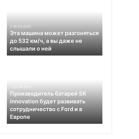
может
разгоняться
до
532
10.03.2021
км/
Эта машина может разгоняться
ч,
до 532 км/ч, а вы даже не
а
слышали о ней
вы
даже
Производитель
не
батарей
слышали
SK
о
innovation
ней
будет
22.08.2021
развивать
Производитель батарей SK
сотрудничество
innovation будет развивать
с
сотрудничество с Ford и в
Ford
Европе
и
в
Европе