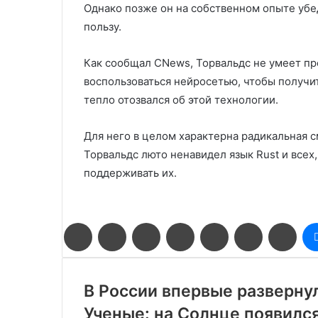
Однако позже он на собственном опыте убе
пользу.
Как сообщал CNews, Торвальдс не умеет пр
воспользоваться нейросетью, чтобы получит
тепло отозвался об этой технологии.
Для него в целом характерна радикальная с
Торвальдс люто ненавидел язык Rust и всех, 
поддерживать их.
Facebook
Twitter
LinkedIn
Pinterest
Reddit
Вконтакте
Одн
В России впервые разверну
Ученые: на Солнце появилс