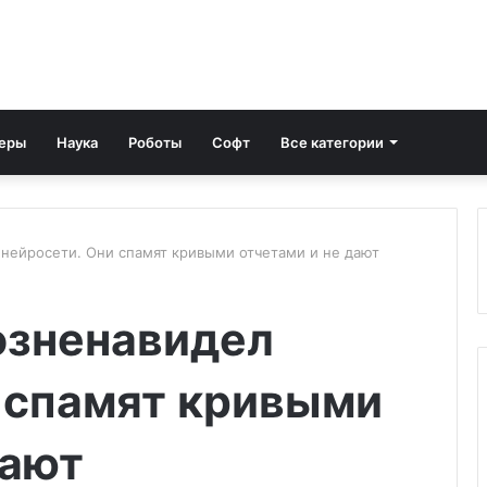
еры
Наука
Роботы
Софт
Все категории
 нейросети. Они спамят кривыми отчетами и не дают
озненавидел
 спамят кривыми
дают