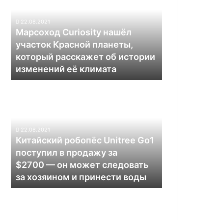
участок
Красной
22.08.2021
планеты,
Марсоход Curiosity нашёл
который
участок Красной планеты,
расскажет
который расскажет об истории
об
изменений её климата
истории
изменений
Китайский
её
робопёс
климата
Unitree
Go1
поступил
22.08.2021
в
Китайский робопёс Unitree Go1
продажу
поступил в продажу за
за
$2700 — он может следовать
$2700 —
за хозяином и принести воды
он
может
Через
следовать
два
за
месяца
хозяином