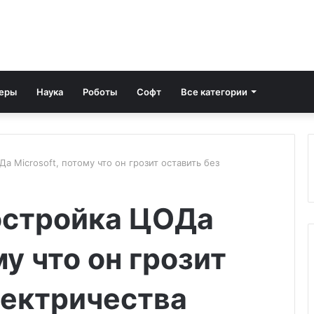
еры
Наука
Роботы
Софт
Все категории
 Microsoft, потому что он грозит оставить без
остройка ЦОДа
му что он грозит
лектричества