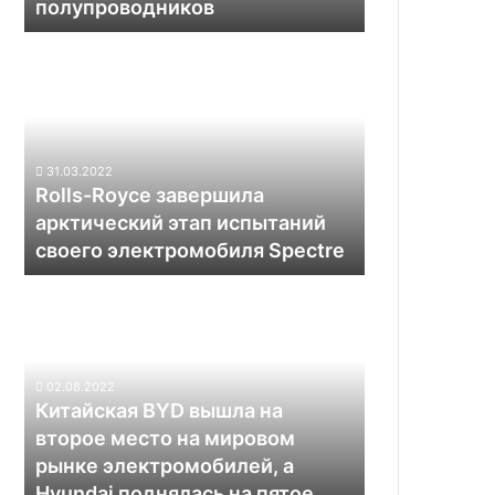
полупроводников
из-
за
Rolls-
дефицита
Royce
полупроводников
завершила
арктический
этап
испытаний
31.03.2022
своего
Rolls-Royce завершила
электромобиля
арктический этап испытаний
Spectre
своего электромобиля Spectre
Китайская
BYD
вышла
на
второе
02.08.2022
место
Китайская BYD вышла на
на
второе место на мировом
мировом
рынке электромобилей, а
рынке
Hyundai поднялась на пятое
электромобилей,