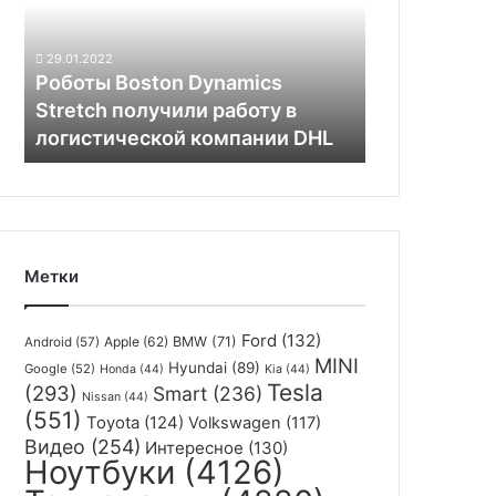
вытирать
получили
лужи
работу
29.01.2022
в
Роботы Boston Dynamics
логистической
Stretch получили работу в
компании
логистической компании DHL
DHL
Метки
Ford
(132)
Apple
(62)
BMW
(71)
Android
(57)
MINI
Hyundai
(89)
Google
(52)
Honda
(44)
Kia
(44)
Tesla
(293)
Smart
(236)
Nissan
(44)
(551)
Toyota
(124)
Volkswagen
(117)
Видео
(254)
Интересное
(130)
Ноутбуки
(4126)