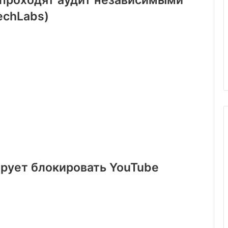
 проходят аудит независимыми
echLabs)
рует блокировать YouTube