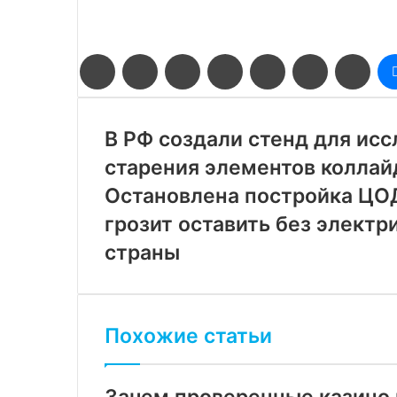
Facebook
Twitter
LinkedIn
Pinterest
Reddit
Вконтакте
Одн
В РФ создали стенд для ис
старения элементов коллай
Остановлена постройка ЦОДа
грозит оставить без электр
страны
Похожие статьи