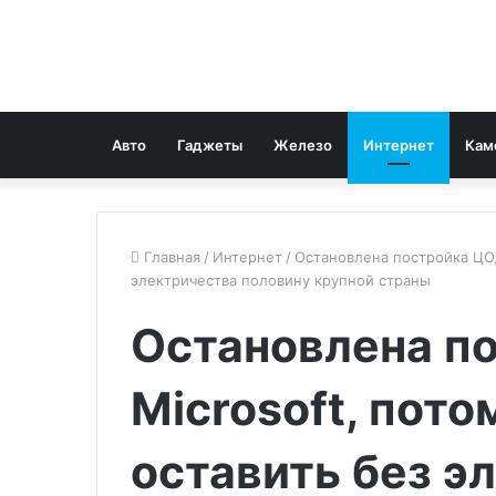
Авто
Гаджеты
Железо
Интернет
Кам
Главная
/
Интернет
/
Остановлена постройка ЦОДа
электричества половину крупной страны
Остановлена п
Microsoft, пото
оставить без э