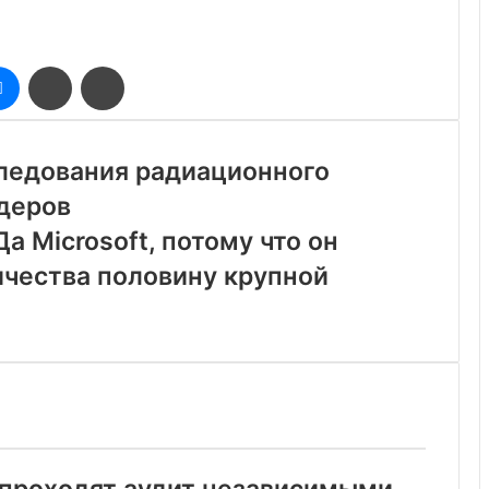
оклассники
Messenger
Поделиться
Печатать
через
электронную
почту
следования радиационного
деров
 Microsoft, потому что он
ичества половину крупной