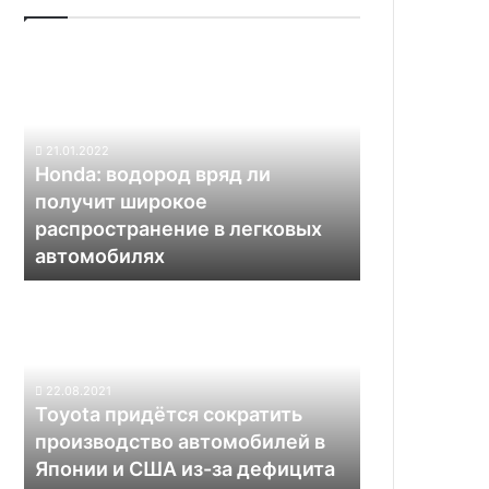
Honda:
водород
вряд
ли
получит
21.01.2022
широкое
Honda: водород вряд ли
распространение
получит широкое
в
распространение в легковых
легковых
автомобилях
автомобилях
Toyota
придётся
сократить
производство
автомобилей
22.08.2021
в
Toyota придётся сократить
Японии
производство автомобилей в
и
Японии и США из-за дефицита
США