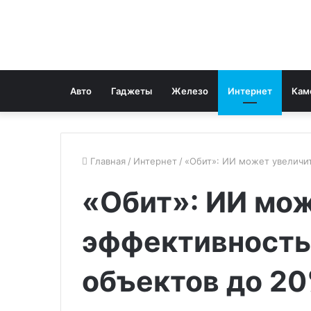
Авто
Гаджеты
Железо
Интернет
Кам
Главная
/
Интернет
/
«Обит»: ИИ может увеличи
«Обит»: ИИ мо
эффективность
объектов до 2