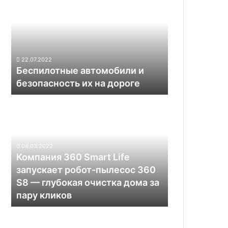
и
безопасность
их
на
дороге
22.07.2022
Беспилотные автомобили и
безопасность их на дороге
Компания
360
Smart
Life
запускает
04.03.2022
робот-
Компания 360 Smart Life
пылесос
запускает робот-пылесос 360
360
S8 — глубокая очистка дома за
S8 —
пару кликов
глубокая
очистка
Калифорнийские
дома
учёные
за