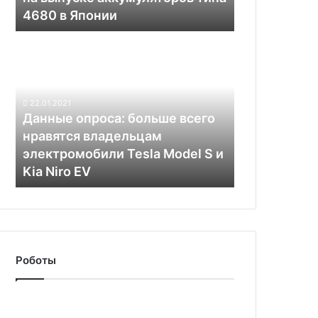
аккумуляторов
4680 в Японии
типа
4680
Данные
в
опроса:
Японии
больше
всего
нравятся
22.01.2021
владельцам
Данные опроса: больше всего
электромобили
нравятся владельцам
Tesla
электромобили Tesla Model S и
Model
Kia Niro EV
S
и
Kia
Niro
EV
Роботы
Беспилотные
автомобили