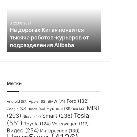
Китая
появится
тысяча
роботов-
22.08.2021
курьеров
На дорогах Китая появится
от
тысяча роботов-курьеров от
подразделения
подразделения Alibaba
Alibaba
Метки
Ford
(132)
Apple
(62)
BMW
(71)
Android
(57)
MINI
Hyundai
(89)
Google
(52)
Honda
(44)
Kia
(44)
Tesla
(293)
Smart
(236)
Nissan
(44)
(551)
Toyota
(124)
Volkswagen
(117)
Видео
(254)
Интересное
(130)