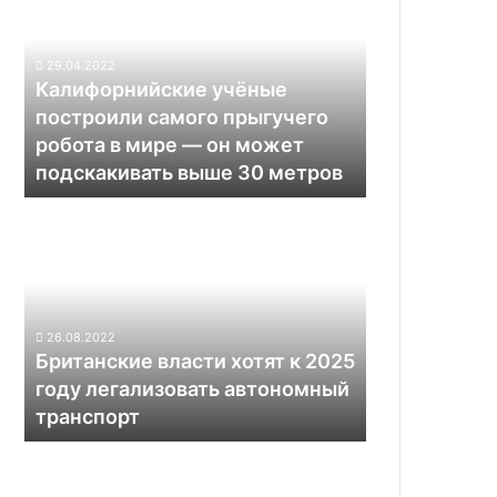
построили
пару
самого
кликов
прыгучего
29.04.2022
робота
Калифорнийские учёные
в
построили самого прыгучего
мире —
робота в мире — он может
он
подскакивать выше 30 метров
может
подскакивать
Британские
выше
власти
30
хотят
метров
к
2025
году
26.08.2022
легализовать
Британские власти хотят к 2025
автономный
году легализовать автономный
транспорт
транспорт
На
дорогах