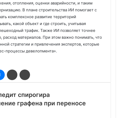
ния, отопления, оценки аварийности, и таким
ернизацию. В плане строительства ИИ помогает с
ать комплексное развитие территорий
вать, какой объект и где строить, учитывая
 пешеходный трафик. Также ИИ позволяет точнее
, расход материалов. При этом важно понимать, что
енной стратегии и привлечения экспертов, которые
нес-процессы девелопмента».
оклассники
Messenger
Поделиться
Печатать
через
электронную
почту
ледит спирогира
ление графена при переносе