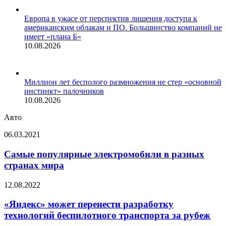
Европа в ужасе от перспектив лишения доступа к
американским облакам и ПО. Большинство компаний не
имеет «плана Б»
10.08.2026
Миллион лет бесполого размножения не стер «основной
инстинкт» палочников
10.08.2026
Авто
Самые
06.03.2021
популярные
электромобили
Самые популярные электромобили в разных
в
странах мира
разных
странах
«Яндекс»
12.08.2022
мира
может
перенести
«Яндекс» может перенести разработку
разработку
технологий беспилотного транспорта за рубеж
технологий