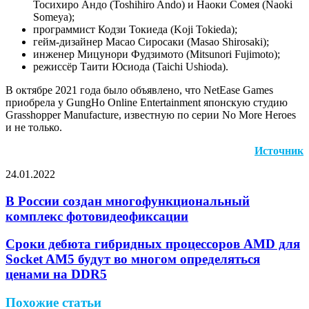
Тосихиро Андо (Toshihiro Ando) и Наоки Сомея (Naoki
Someya);
программист Кодзи Токиеда (Koji Tokieda);
гейм-дизайнер Масао Сиросаки (Masao Shirosaki);
инженер Мицунори Фудзимото (Mitsunori Fujimoto);
режиссёр Таити Юсиода (Taichi Ushioda).
В октябре 2021 года было объявлено, что NetEase Games
приобрела у GungHo Online Entertainment японскую студию
Grasshopper Manufacture, известную по серии No More Heroes
и не только.
Источник
24.01.2022
Facebook
Twitter
LinkedIn
Pinterest
Reddit
Вконтакте
Одноклассники
Messenger
Messenger
WhatsApp
Telegram
Viber
Поделиться
Печатать
через
В России создан многофункциональный
электронную
комплекс фотовидеофиксации
почту
Сроки дебюта гибридных процессоров AMD для
Socket AM5 будут во многом определяться
ценами на DDR5
Похожие статьи