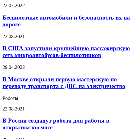
беспилотного
Беспилотные
22.07.2022
транспорта
автомобили
за
и
Беспилотные автомобили и безопасность их на
рубеж
безопасность
дороге
их
на
В
22.08.2021
дороге
США
запустили
В США запустили крупнейшую пассажирскую
крупнейшую
сеть микроавтобусов-беспилотников
пассажирскую
сеть
В
29.04.2022
микроавтобусов-
Москве
беспилотников
открыли
В Москве открыли первую мастерскую по
первую
переводу транспорта с ДВС на электричество
мастерскую
по
Роботы
переводу
транспорта
В
22.08.2021
с
России
ДВС
создадут
В России создадут робота для работы в
на
робота
открытом космосе
электричество
для
работы