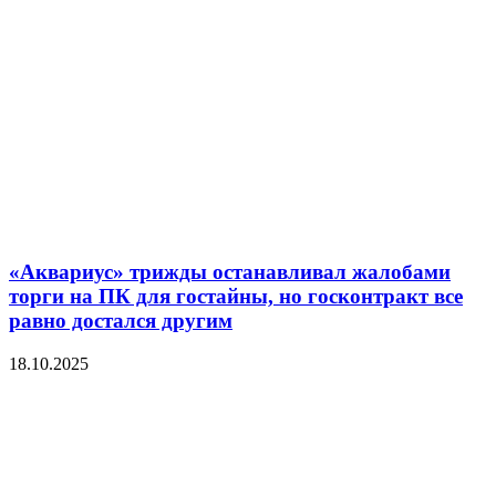
«Аквариус» трижды останавливал жалобами
торги на ПК для гостайны, но госконтракт все
равно достался другим
18.10.2025