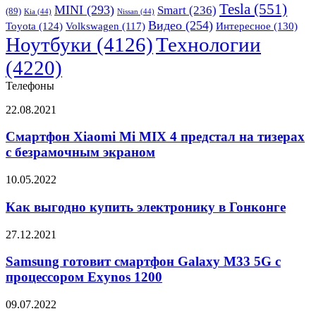
Tesla
(551)
MINI
(293)
Smart
(236)
(89)
19
Kia
(44)
Nissan
(44)
Видео
(254)
августа
Toyota
(124)
Volkswagen
(117)
Интересное
(130)
Ноутбуки
(4126)
Технологии
(4220)
Телефоны
Смартфон
22.08.2021
Xiaomi
Mi
Смартфон Xiaomi Mi MIX 4 предстал на тизерах
MIX
с безрамочным экраном
4
предстал
Как
10.05.2022
на
выгодно
тизерах
купить
Как выгодно купить электронику в Гонконге
с
электронику
безрамочным
в
Samsung
27.12.2021
экраном
Гонконге
готовит
смартфон
Samsung готовит смартфон Galaxy M33 5G с
Galaxy
процессором Exynos 1200
M33
5G
В
09.07.2022
с