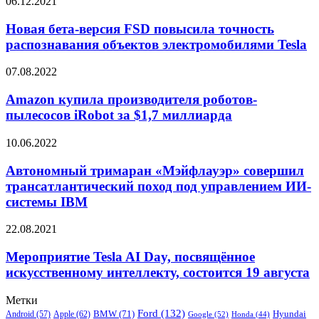
Новая
06.12.2021
в
бета-
открытом
версия
Новая бета-версия FSD повысила точность
космосе
FSD
распознавания объектов электромобилями Tesla
повысила
точность
Amazon
07.08.2022
распознавания
купила
объектов
производителя
Amazon купила производителя роботов-
электромобилями
роботов-
пылесосов iRobot за $1,7 миллиарда
Tesla
пылесосов
iRobot
Автономный
10.06.2022
за
тримаран
$1,7
«Мэйфлауэр»
Автономный тримаран «Мэйфлауэр» совершил
миллиарда
совершил
трансатлантический поход под управлением ИИ-
трансатлантический
системы IBM
поход
под
Мероприятие
22.08.2021
управлением
Tesla
ИИ-
AI
Мероприятие Tesla AI Day, посвящённое
системы
Day,
IBM
искусственному интеллекту, состоится 19 августа
посвящённое
искусственному
Метки
интеллекту,
Ford
(132)
Hyundai
Apple
(62)
BMW
(71)
Android
(57)
Google
(52)
Honda
(44)
состоится