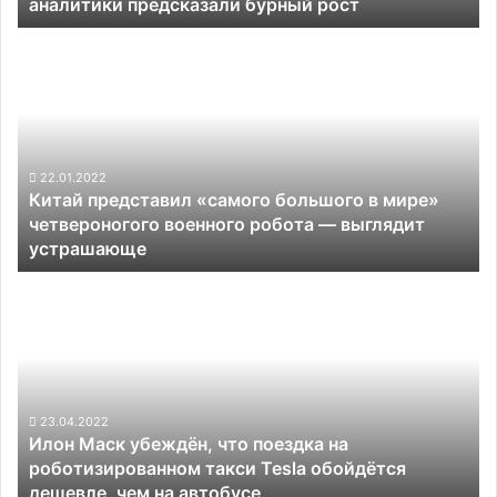
аналитики предсказали бурный рост
Китай
представил
«самого
большого
в
мире»
четвероногого
22.01.2022
Китай представил «самого большого в мире»
военного
четвероногого военного робота — выглядит
робота
устрашающе
—
выглядит
Илон
устрашающе
Маск
убеждён,
что
поездка
на
роботизированном
23.04.2022
Илон Маск убеждён, что поездка на
такси
роботизированном такси Tesla обойдётся
Tesla
дешевле, чем на автобусе
обойдётся