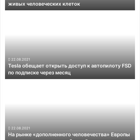
живых человеческих клеток
Tesla
обещает
открыть
доступ
к
автопилоту
FSD
по
22.08.2021
Tesla обещает открыть доступ к автопилоту FSD
подписке
по подписке через месяц
через
месяц
На
рынке
«дополненного
человечества»
Европы
аналитики
предсказали
бурный
22.08.2021
На рынке «дополненного человечества» Европы
рост