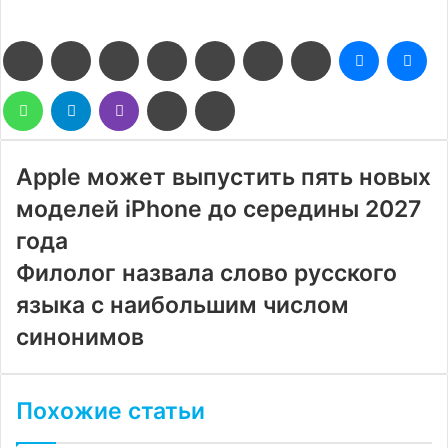
Facebook
Twitter
LinkedIn
Pinterest
Reddit
Вконтакте
Одноклассники
Messenge
Me
WhatsApp
Telegram
Viber
Поделиться
Печатать
через
электронную
почту
Apple может выпустить пять новых
моделей iPhone до середины 2027
года
Филолог назвала слово русского
языка с наибольшим числом
синонимов
Похожие статьи