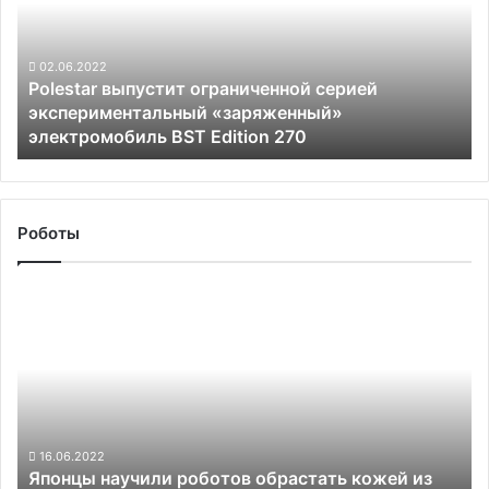
экспериментальный
«заряженный»
электромобиль
02.06.2022
Polestar выпустит ограниченной серией
BST
экспериментальный «заряженный»
Edition
электромобиль BST Edition 270
270
Роботы
Японцы
научили
роботов
обрастать
кожей
из
живых
человеческих
16.06.2022
Японцы научили роботов обрастать кожей из
клеток