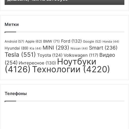
дешевле,
чем
на
автобусе
Метки
Ford
(132)
Apple
(62)
BMW
(71)
Android
(57)
Google
(52)
Honda
(44)
MINI
(293)
Smart
(236)
Hyundai
(89)
Kia
(44)
Nissan
(44)
Tesla
(551)
Видео
Toyota
(124)
Volkswagen
(117)
Ноутбуки
(254)
Интересное
(130)
(4126)
Технологии
(4220)
Телефоны
Apple
может
отказаться
от