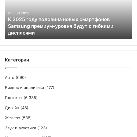
новых
смартфонов
Samsung
13.08.2022
К 2025 году половина новых смартфонов
премиум-
Samsung премиум-уровня будут с гибкими
уровня
дисплеями
будут
с
гибкими
дисплеями
Категории
Авто
(690)
Бизнес и аналитика
(177)
Гаджеты
(6 335)
Дизайн
(48)
Железо
(538)
Звук и акустика
(123)