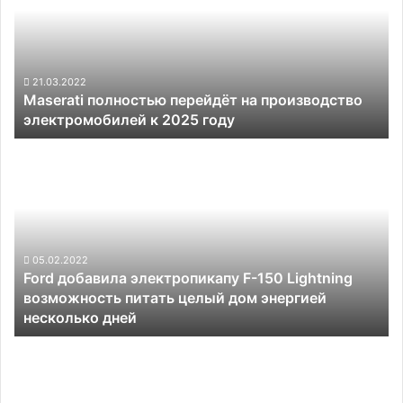
на
производство
электромобилей
к
2025
21.03.2022
Maserati полностью перейдёт на производство
году
электромобилей к 2025 году
Ford
добавила
электропикапу
F-
150
Lightning
возможность
05.02.2022
Ford добавила электропикапу F-150 Lightning
питать
возможность питать целый дом энергией
целый
несколько дней
дом
энергией
Polestar
несколько
выпустит
дней
ограниченной
серией