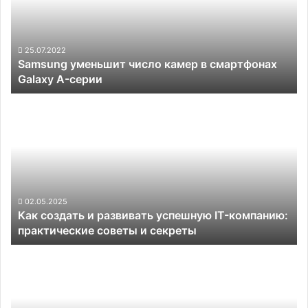
в
смартфонах
Galaxy
A-
25.07.2022
Samsung уменьшит число камер в смартфонах
серии
Galaxy A-серии
Как
создать
и
развивать
успешную
IT-
компанию:
практические
02.05.2025
Как создать и развивать успешную IT-компанию:
советы
практические советы и секреты
и
секреты
К
2025
году
половина