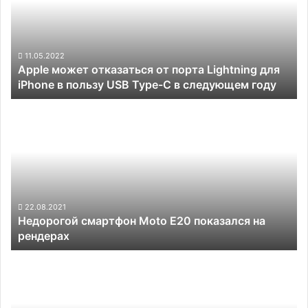
порта
Lightning
для
iPhone
11.05.2022
Apple может отказаться от порта Lightning для
в
iPhone в пользу USB Type-C в следующем году
пользу
USB
Недорогой
Type-
смартфон
C
Moto
в
E20
следующем
показался
году
на
рендерах
22.08.2021
Недорогой смартфон Moto E20 показался на
рендерах
Samsung
уменьшит
число
камер