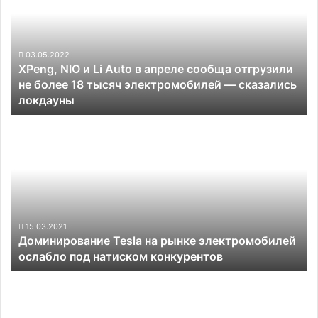
Li
Auto
в
апреле
03.05.2022
XPeng, NIO и Li Auto в апреле сообща отгрузили
сообща
не более 18 тысяч электромобилей — сказались
отгрузили
локдауны
не
более
Доминирование
18
Tesla
тысяч
на
электромобилей
рынке
—
электромобилей
сказались
ослабло
локдауны
под
натиском
15.03.2021
Доминирование Tesla на рынке электромобилей
конкурентов
ослабло под натиском конкурентов
Maserati
полностью
перейдёт