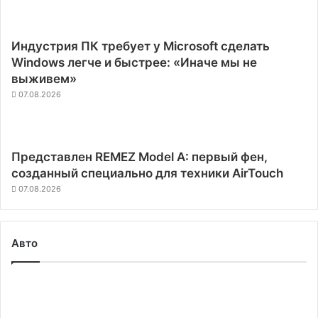
Индустрия ПК требует у Microsoft сделать
Windows легче и быстрее: «Иначе мы не
выживем»
07.08.2026
Представлен REMEZ Model A: первый фен,
созданный специально для техники AirTouch
07.08.2026
Авто
XPeng,
NIO
и