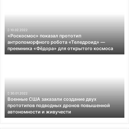
за
прототип
пару
антропоморфного
кликов
робота
«Теледроид»
—
10.02.2022
«Роскосмос» показал прототип
преемника
антропоморфного робота «Теледроид» —
«Фёдора» для
преемника «Фёдора» для открытого космоса
открытого
космоса
Военные
США
заказали
создание
двух
прототипов
подводных
30.01.2022
Военные США заказали создание двух
дронов
прототипов подводных дронов повышенной
повышенной
автономности и живучести
автономности
и
живучести