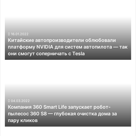
автопроизводители
облюбовали
платформу
NVIDIA
для
систем
16.01.2022
Китайские автопроизводители облюбовали
автопилота —
платформу NVIDIA для систем автопилота — так
так
они смогут соперничать с Tesla
они
смогут
Компания
соперничать
360
с
Smart
Tesla
Life
запускает
робот-
пылесос
04.03.2022
Компания 360 Smart Life запускает робот-
360
пылесос 360 S8 — глубокая очистка дома за
S8 —
пару кликов
глубокая
очистка
«Роскосмос»
дома
показал