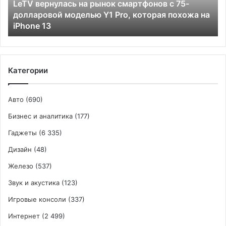
LeTV вернулась на рынок смартфонов с 75-
долларовой
долларовой моделью Y1 Pro, которая похожа на
моделью
iPhone 13
Y1
Pro,
которая
похожа
на
Категории
iPhone
13
Авто
(690)
Бизнес и аналитика
(177)
Гаджеты
(6 335)
Дизайн
(48)
Железо
(537)
Звук и акустика
(123)
Игровые консоли
(337)
Интернет
(2 499)