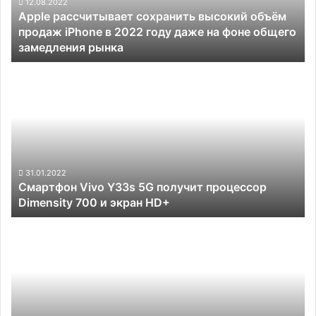
iPhone
12.08.2022
Apple рассчитывает сохранить высокий объём
в
продаж iPhone в 2022 году даже на фоне общего
2022
замедления рынка
году
даже
Смартфон
на
Vivo
фоне
Y33s
общего
5G
замедления
получит
рынка
процессор
Dimensity
700
31.01.2022
Смартфон Vivo Y33s 5G получит процессор
и
Dimensity 700 и экран HD+
экран
HD+
Айфон
16
в
Санкт-
Петербурге:
Все,
что