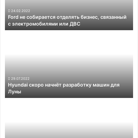
с
электромобилями
24.02.2022
Ford не собирается отделять бизнес, связанный
или
с электромобилями или ДВС
ДВС
Hyundai
скоро
начнёт
разработку
машин
для
Луны
29.07.2022
Hyundai скоро начнёт разработку машин для
Луны
Tesla
начнёт
учитывать
атмосферные
явления
при