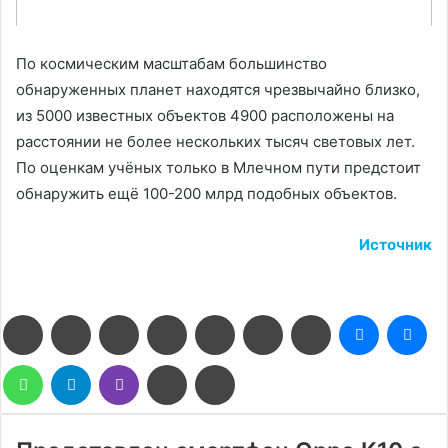
По космическим масштабам большинство
обнаруженных планет находятся чрезвычайно близко,
из 5000 известных объектов 4900 расположены на
расстоянии не более нескольких тысяч световых лет.
По оценкам учёных только в Млечном пути предстоит
обнаружить ещё 100-200 млрд подобных объектов.
Источник
Facebook
Twitter
LinkedIn
Pinterest
Reddit
Вконтакте
Одноклассники
Messenge
Me
WhatsApp
Telegram
Viber
Поделиться
Печатать
через
электронную
почту