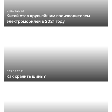
2021
году
18.03.2022
Китай стал крупнейшим производителем
электромобилей в 2021 году
Как
хранить
шины?
27.08.2021
Как хранить шины?
Ford
не
собирается
отделять
бизнес,
связанный