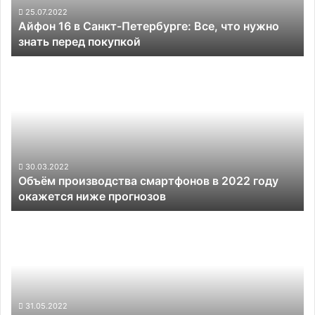
нужно
25.07.2022
Айфон 16 в Санкт-Петербурге: Все, что нужно
знать
знать перед покупкой
перед
покупкой
Объём
производства
смартфонов
в
2022
году
окажется
ниже
30.03.2022
Объём производства смартфонов в 2022 году
прогнозов
окажется ниже прогнозов
LeTV
вернулась
на
рынок
смартфонов
с
75-
31.05.2022