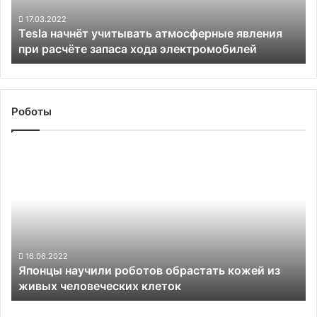
расчёте
запаса
17.03.2022
Tesla начнёт учитывать атмосферные явления
хода
при расчёте запаса хода электромобилей
электромобилей
Роботы
Японцы
научили
роботов
обрастать
кожей
из
живых
человеческих
16.06.2022
Японцы научили роботов обрастать кожей из
клеток
живых человеческих клеток
Китайские