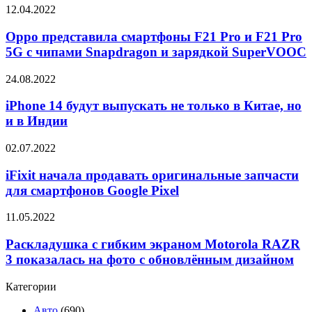
Oppo
12.04.2022
существенно
представила
вырос —
смартфоны
Oppo представила смартфоны F21 Pro и F21 Pro
самыми
F21
популярными
5G с чипами Snapdragon и зарядкой SuperVOOC
Pro
являются
и
iPhone
iPhone
24.08.2022
F21
14
Pro
будут
iPhone 14 будут выпускать не только в Китае, но
5G
выпускать
и в Индии
с
не
чипами
только
Snapdragon
iFixit
02.07.2022
в
и
начала
Китае,
зарядкой
продавать
iFixit начала продавать оригинальные запчасти
но
SuperVOOC
оригинальные
для смартфонов Google Pixel
и
запчасти
в
для
Индии
Раскладушка
11.05.2022
смартфонов
с
Google
гибким
Раскладушка с гибким экраном Motorola RAZR
Pixel
экраном
3 показалась на фото с обновлённым дизайном
Motorola
RAZR
Категории
3
показалась
Авто
(690)