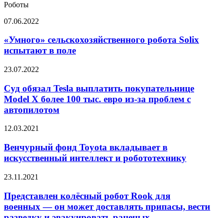
алкотестеры
Роботы
электромобиль
в
«Умного»
07.06.2022
мире
сельскохозяйственного
робота
«Умного» сельскохозяйственного робота Solix
Solix
испытают в поле
испытают
в
Суд
23.07.2022
поле
обязал
Tesla
Суд обязал Tesla выплатить покупательнице
выплатить
Model X более 100 тыс. евро из-за проблем с
покупательнице
автопилотом
Model
X
Венчурный
12.03.2021
более
фонд
100
Toyota
Венчурный фонд Toyota вкладывает в
тыс.
вкладывает
евро
искусственный интеллект и робототехнику
в
из-
искусственный
за
Представлен
23.11.2021
интеллект
проблем
колёсный
и
с
робот
Представлен колёсный робот Rook для
робототехнику
автопилотом
Rook
военных — он может доставлять припасы, вести
для
разведку и эвакуировать раненых