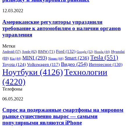
военных —
он
Американские
12.03.2022
может
регуляторы
доставлять
упразднили
Американские регуляторы упразднили
припасы,
требование
вести
требование к автомобилям о наличии органов
к
разведку
управления
автомобилям
и
о
эвакуировать
Метки
наличии
раненых
Ford
(132)
Hyundai
Apple
(62)
BMW
(71)
органов
Android
(57)
Google
(52)
Honda
(44)
Tesla
(551)
MINI
(293)
Smart
(236)
управления
(89)
Kia
(44)
Nissan
(44)
Видео
(254)
Toyota
(124)
Volkswagen
(117)
Интересное
(130)
Ноутбуки
(4126)
Технологии
(4220)
Телефоны
Спрос
06.05.2022
на
подержанные
Спрос на подержанные смартфоны на мировом
смартфоны
рынке существенно вырос — самыми
на
популярными являются iPhone
мировом
рынке