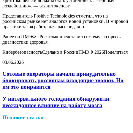
криптокошельки должны быть устойчивы к лазерному
воздействию», — заявил эксперт.
Представитель Positive Technologies отметил, что на
российском рынке нет аналогов новой установки. В мировой
практике такая работа началась недавно.
Ранее на ПМЭФ «Росатом» представил систему экспресс-
диагностики здоровья.
КибербезопасностьСделано в РоссииПМЭФ 2026Поделиться
03.06.2026
Facebook
Twitter
LinkedIn
Pinterest
Reddit
Вконтакте
Одноклассники
Messenger
Messenger
WhatsApp
Telegram
Viber
Поделиться
Печатать
через
Сотовые операторы начали принудительно
электронную
блокировать россиянам исходящие звонки. Но
почту
им это понравится
У интервального голодания обнаружили
неожиданное влияние на работу мозга
Похожие статьи