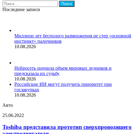
Найти:
Последние записи
Миллион лет бесполого размножения не стер «основной
инстинкт» палочников
10.08.2026
Нейросеть оценила объем мировых ледников и
предсказала их судьбу
10.08.2026
Российские ИИ могут получить приоритет при
госзакупках
10.08.2026
Авто
Toshiba
25.06.2022
представила
прототип
Toshiba представила прототип сверхпроводящего
сверхпроводящего
электродвигателя