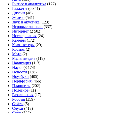
на
Бизнес и аналитика
(177)
фото
Гаджеты
(6 341)
с
Дизайн
(48)
обновлённым
Железо
(541)
дизайном
Звук и акустика
(123)
Игровые консоли
(337)
Интернет
(2 502)
Исследования
(24)
Камеры
(172)
Компьютеры
(29)
Космос
(2)
Мото
(2)
Мультимедиа
(119)
Навигация
(113)
Наука
(3 174)
Новости
(738)
Ноутбуки
(405)
Периферия
(466)
Планшеты
(202)
Полезное
(11)
Развлечения
(17)
Роботы
(359)
Сайты
(5)
Слухи
(418)
Софт
(583)