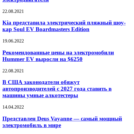
электродвигателя
Kia
22.08.2021
представила
электрический
Kia представила электрический пляжный шоу-
пляжный
кар Soul EV Boardmasters Edition
шоу-
кар
Рекомендованные
19.06.2022
Soul
цены
EV
на
Рекомендованные цены на электромобили
Boardmasters
электромобили
Hummer EV выросли на $6250
Edition
Hummer
EV
В
22.08.2021
выросли
США
на
законодатели
В США законодатели обяжут
$6250
обяжут
автопроизводителей с 2027 года ставить в
автопроизводителей
машины умные алкотестеры
с
2027
Представлен
14.04.2022
года
Deus
ставить
Vayanne
Представлен Deus Vayanne — самый мощный
в
—
машины
электромобиль в мире
самый
умные
мощный