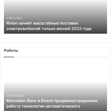
электромобилей
только
весной
2022
25.11.2021
Rivian начнёт масштабные поставки
года
электромобилей только весной 2022 года
Роботы
Mercedes-
Benz
и
Bosch
продемонстрировали
работу
технологии
25.03.2022
Mercedes-Benz и Bosch продемонстрировали
автоматического
работу технологии автоматического
маневрирования