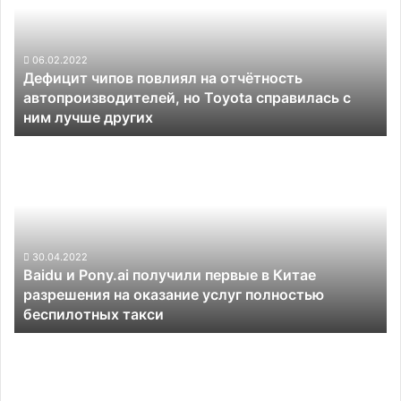
на
отчётность
автопроизводителей,
но
06.02.2022
Дефицит чипов повлиял на отчётность
Toyota
автопроизводителей, но Toyota справилась с
справилась
ним лучше других
с
ним
Baidu
лучше
и
других
Pony.ai
получили
первые
в
Китае
30.04.2022
Baidu и Pony.ai получили первые в Китае
разрешения
разрешения на оказание услуг полностью
на
беспилотных такси
оказание
услуг
Hyundai
полностью
вложит
беспилотных
в
такси
производство