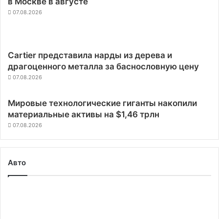
в Москве в августе
07.08.2026
Cartier представила нарды из дерева и
драгоценного металла за баснословную цену
07.08.2026
Мировые технологические гиганты накопили
материальные активы на $1,46 трлн
07.08.2026
Авто
Дефицит
чипов
повлиял