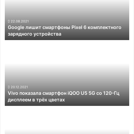
6
комплектного
зарядного
устройства
22.08.2021
Google лишит смартфоны Pixel 6 комплектного
зарядного устройства
Vivo
показала
смартфон
iQOO
U5
5G
со
120-
20.12.2021
Vivo показала смартфон iQOO U5 5G со 120-Гц
Гц
дисплеем в трёх цветах
дисплеем
в
Vivo
трёх
готовит
цветах
смартфон
V25
Pro