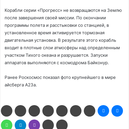
Корабли серии «Прогресс» не возвращаются на Землю
после завершения своей миссии. По окончании
программы полета и расстыковки со станцией, в
установленное время активируется тормозная
двигательная установка. В результате этого корабль
входит в плотные слои атмосферы над определенным
участком Тихого океана и разрушается. Запуски
аппаратов выполняются с космодрома Байконур.
Ранее Роскосмос показал фото крупнейшего в мире
айсберга А23а.
Facebook
Twitter
LinkedIn
Pinterest
Reddit
Вконтакте
Одноклассники
Messenge
Me
WhatsApp
Telegram
Viber
Поделиться
Печатать
через