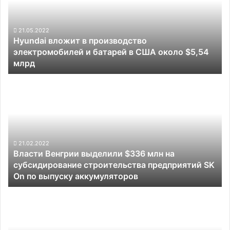
электромобилей
и
батарей
21.05.2022
Hyundai вложит в производство
в
электромобилей и батарей в США около $5,54
США
млрд
около
$5,54
Власти
млрд
Венгрии
выделили
$336
млн
на
субсидирование
21.02.2022
Власти Венгрии выделили $336 млн на
строительства
субсидирование строительства предприятий SK
предприятий
On по выпуску аккумуляторов
SK
On
Rivian
по
начнёт
выпуску
масштабные
аккумуляторов
поставки