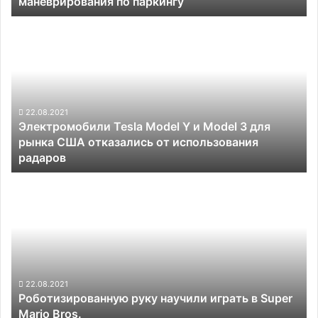
маневрирования по паркингу
по
паркингу
Электромобили
Tesla
Model
Y
и
Model
3
22.08.2021
Электромобили Tesla Model Y и Model 3 для
для
рынка США отказались от использования
рынка
радаров
США
отказались
Роботизированную
от
руку
использования
научили
радаров
играть
в
Super
Mario
Bros.
22.08.2021
Роботизированную руку научили играть в Super
Mario Bros.