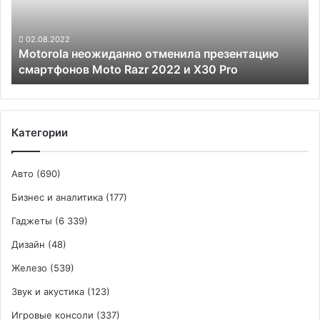
Moto
Razr
2022
02.08.2022
Motorola неожиданно отменила презентацию
и
смартфонов Moto Razr 2022 и X30 Pro
X30
Pro
Категории
Авто
(690)
Бизнес и аналитика
(177)
Гаджеты
(6 339)
Дизайн
(48)
Железо
(539)
Звук и акустика
(123)
Игровые консоли
(337)