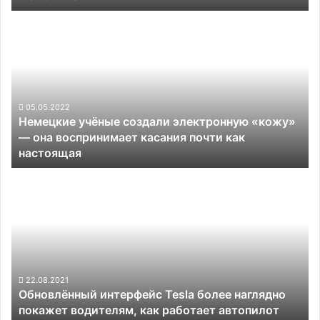
Немецкие
учёные
создали
электронную
«кожу»
—
она
05.05.2022
Немецкие учёные создали электронную «кожу»
воспринимает
— она воспринимает касания почти как
касания
настоящая
почти
как
Обновлённый
настоящая
интерфейс
Tesla
более
наглядно
покажет
водителям,
как
22.08.2021
Обновлённый интерфейс Tesla более наглядно
работает
покажет водителям, как работает автопилот
автопилот