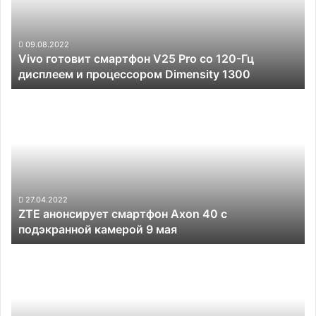
со
120-
Гц
09.08.2022
Vivo готовит смартфон V25 Pro со 120-Гц
дисплеем
дисплеем и процессором Dimensity 1300
и
процессором
ZTE
Dimensity
анонсирует
1300
смартфон
Axon
40
с
подэкранной
камерой
27.04.2022
ZTE анонсирует смартфон Axon 40 с
9
подэкранной камерой 9 мая
мая
Motorola
неожиданно
отменила
презентацию
смартфонов