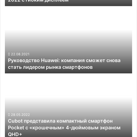
Руководство
Huawei:
компания
сможет
снова
стать
лидером
рынка
22.08.2021
Руководство Huawei: компания сможет снова
смартфонов
стать лидером рынка смартфонов
Cubot
представила
компактный
смартфон
Pocket
с
«крошечным»
28.05.2022
Cubot представила компактный смартфон
4-
Pocket с «крошечным» 4-дюймовым экраном
дюймовым
QHD+
экраном