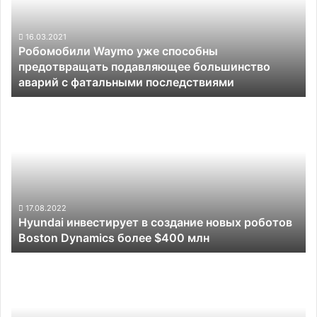
предотвращать
подавляющее
большинство
16.03.2021
Робомобили Waymo уже способны
аварий
предотвращать подавляющее большинство
с
аварий с фатальными последствиями
фатальными
последствиями
Hyundai
инвестирует
в
создание
новых
роботов
Boston
Dynamics
17.08.2022
Hyundai инвестирует в создание новых роботов
более
Boston Dynamics более $400 млн
$400
млн
Китайские
автопроизводители
облюбовали
платформу