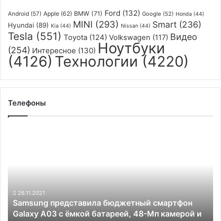
Ford
(132)
Apple
(62)
BMW
(71)
Android
(57)
Google
(52)
Honda
(44)
MINI
(293)
Smart
(236)
Hyundai
(89)
Kia
(44)
Nissan
(44)
Tesla
(551)
Видео
Toyota
(124)
Volkswagen
(117)
Ноутбуки
(254)
Интересное
(130)
(4126)
Технологии
(4220)
Телефоны
Samsung
представила
бюджетный
смартфон
Galaxy
A03
с
26.11.2021
Samsung представила бюджетный смартфон
ёмкой
Galaxy A03 с ёмкой батареей, 48-Мп камерой и
батареей,