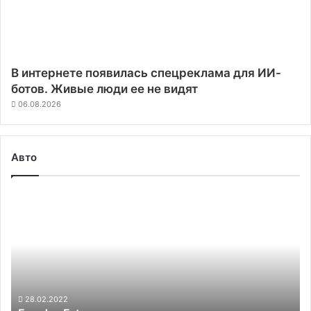
В интернете появилась спецреклама для ИИ-
ботов. Живые люди ее не видят
06.08.2026
Авто
Faraday
Future
приступила
к
выпуску
предсерийных
электромобилей
FF
28.02.2022