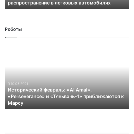
распространение в легковых автомобилях
автомобилях
Роботы
Исторический
февраль:
«Al
Amal»,
«Perseverance»
и
«Тяньвэнь-1»
10.05.2021
Исторический февраль: «Al Amal»,
приближаются
«Perseverance» и «Тяньвэнь-1» приближаются к
к
Марсу
Марсу
Робомобили
Waymo
уже
способны