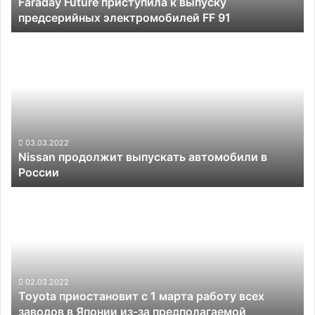
Faraday Future приступила к выпуску
91
предсерийных электромобилей FF 91
Nissan
продолжит
выпускать
автомобили
в
России
03.03.2022
Nissan продолжит выпускать автомобили в
России
Toyota
приостановит
с
1
марта
работу
всех
02.03.2022
Toyota приостановит с 1 марта работу всех
заводов
заводов в Японии из-за предполагаемой
в