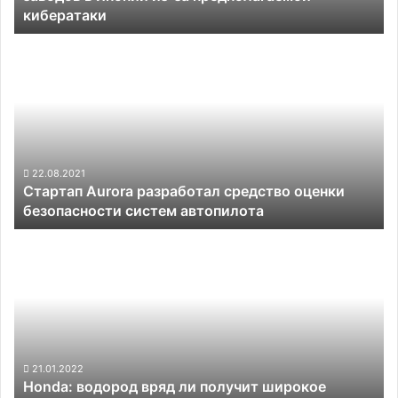
кибератаки
Японии
из-
Стартап
за
Aurora
предполагаемой
разработал
кибератаки
средство
оценки
безопасности
систем
автопилота
22.08.2021
Стартап Aurora разработал средство оценки
безопасности систем автопилота
Honda:
водород
вряд
ли
получит
широкое
распространение
в
21.01.2022
Honda: водород вряд ли получит широкое
легковых