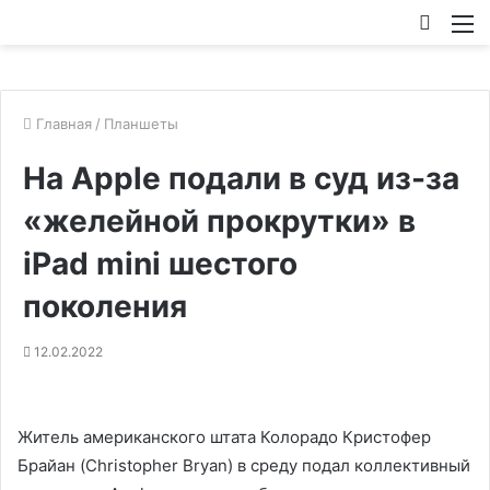
Искат
М
Главная
/
Планшеты
На Apple подали в суд из-за
«желейной прокрутки» в
iPad mini шестого
поколения
12.02.2022
Житель американского штата Колорадо Кристофер
Брайан (Christopher Bryan) в среду подал коллективный