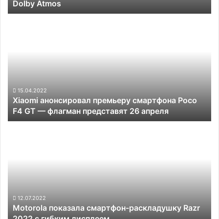
Dolby Atmos
48-
Мп
Xiaomi
камерой
анонсировал
и
премьеру
Dolby
смартфона
Atmos
Poco
F4
GT —
флагман
15.04.2022
Xiaomi анонсировал премьеру смартфона Poco
представят
F4 GT — флагман представят 26 апреля
26
апреля
Motorola
показала
смартфон-
раскладушку
Razr
2022
с
гибким
12.07.2022
Motorola показала смартфон-раскладушку Razr
дисплеем
2022 с гибким дисплеем