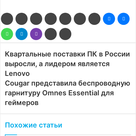
Facebook
Twitter
LinkedIn
Pinterest
Reddit
Вконтакте
Одноклассники
Messenge
Me
WhatsApp
Telegram
Viber
Поделиться
Печатать
через
электронную
почту
Квартальные поставки ПК в России
выросли, а лидером является
Lenovo
Cougar представила беспроводную
гарнитуру Omnes Essential для
геймеров
Похожие статьи