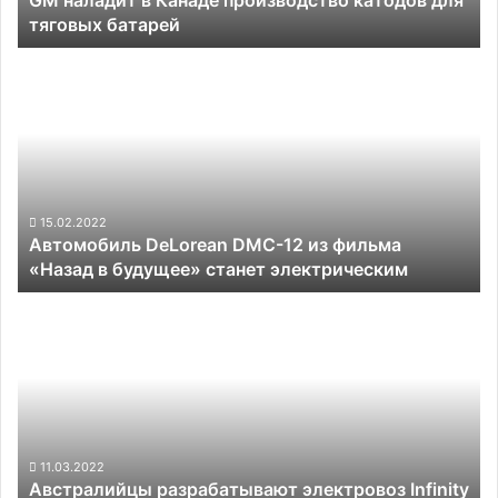
тяговых батарей
Автомобиль
DeLorean
DMC-
12
из
фильма
«Назад
в
15.02.2022
Автомобиль DeLorean DMC-12 из фильма
будущее»
«Назад в будущее» станет электрическим
станет
электрическим
Австралийцы
разрабатывают
электровоз
Infinity
Train
на
«бесконечной»
энергии
11.03.2022
Австралийцы разрабатывают электровоз Infinity