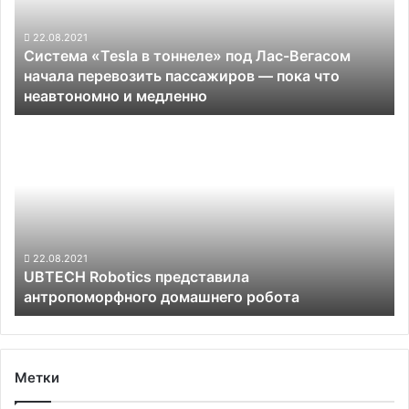
Вегасом
начала
22.08.2021
Система «Tesla в тоннеле» под Лас-Вегасом
перевозить
начала перевозить пассажиров — пока что
пассажиров
неавтономно и медленно
—
пока
UBTECH
что
Robotics
неавтономно
представила
и
антропоморфного
медленно
домашнего
робота
22.08.2021
UBTECH Robotics представила
антропоморфного домашнего робота
Метки