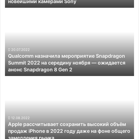
новейшими камерами Sony
на
мощных
Qualcomm
чипах
назначила
MediaTek
мероприятие
и
Snapdragon
с
Summit
новейшими
2022
камерами
на
20.07.2022
Sony
Qualcomm назначила мероприятие Snapdragon
середину
Summit 2022 на середину ноября — ожидается
ноября
анонс Snapdragon 8 Gen 2
—
ожидается
Apple
анонс
рассчитывает
Snapdragon
сохранить
8
высокий
Gen
объём
2
продаж
iPhone
12.08.2022
Apple рассчитывает сохранить высокий объём
в
продаж iPhone в 2022 году даже на фоне общего
2022
замедления рынка
году