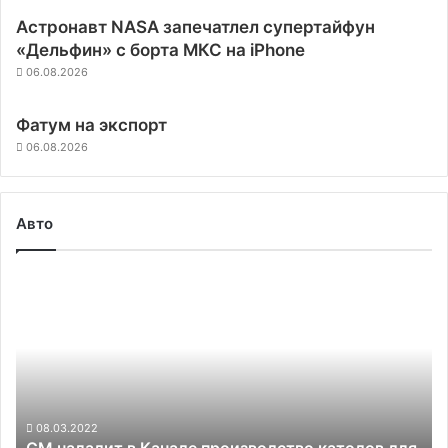
Астронавт NASA запечатлел супертайфун
«Дельфин» с борта МКС на iPhone
06.08.2026
Фатум на экспорт
06.08.2026
Авто
GM
наладит
в
Канаде
производство
катодов
для
тяговых
08.03.2022
GM наладит в Канаде производство катодов для
батарей