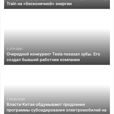
Train на «бесконечной» энергии
Очередной
конкурент
Tesla
показал
зубы.
Его
создал
бывший
27.11.2021
Очередной конкурент Tesla показал зубы. Его
работник
создал бывший работник компании
компании
Власти
Китая
обдумывают
продление
программы
субсидирования
электромобилей
20.05.2022
Власти Китая обдумывают продление
на
программы субсидирования электромобилей на
этот