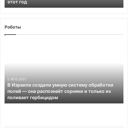
этот год
год
Роботы
В
Израиле
создали
умную
систему
обработки
полей
18.12.2021
В Израиле создали умную систему обработки
—
полей — она распознаёт сорняки и только их
она
поливает гербицидом
распознаёт
сорняки
Глава
и
Роспатента
только
назвал
их
главные
поливает