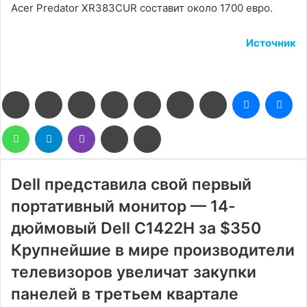
Acer Predator XR383CUR составит около 1700 евро.
Источник
Facebook
Twitter
LinkedIn
Pinterest
Reddit
Вконтакте
Одноклассники
Messenge
Me
WhatsApp
Telegram
Viber
Поделиться
Печатать
через
электронную
почту
Dell представила свой первый
портативный монитор — 14-
дюймовый Dell C1422H за $350
Крупнейшие в мире производители
телевизоров увеличат закупки
панелей в третьем квартале