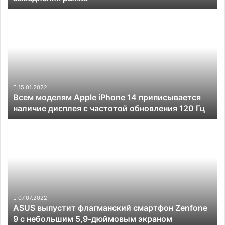
даже
Всем
на
моделям
фоне
Apple
общего
iPhone
замедления
14
рынка
приписывается
наличие
дисплея
15.01.2022
Всем моделям Apple iPhone 14 приписывается
с
наличие дисплея с частотой обновления 120 Гц
частотой
обновления
ASUS
120
выпустит
Гц
флагманский
смартфон
Zenfone
9
с
небольшим
07.07.2022
ASUS выпустит флагманский смартфон Zenfone
5,9-
9 с небольшим 5,9-дюймовым экраном
дюймовым