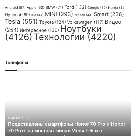
Ford
(132)
Apple
(62)
BMW
(71)
Android
(57)
Google
(52)
Honda
(44)
MINI
(293)
Smart
(236)
Hyundai
(89)
Kia
(44)
Nissan
(44)
Tesla
(551)
Видео
Toyota
(124)
Volkswagen
(117)
Ноутбуки
(254)
Интересное
(130)
(4126)
Технологии
(4220)
Телефоны
Представлены
смартфоны
Honor
70
Pro
и
Honor
30.05.2022
Представлены смартфоны Honor 70 Pro и Honor
70
70 Pro+ на мощных чипах MediaTek и с
Pro+