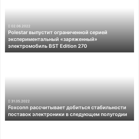
серией
экспериментальный
«заряженный»
электромобиль
02.06.2022
Polestar выпустит ограниченной серией
BST
экспериментальный «заряженный»
Edition
электромобиль BST Edition 270
270
Foxconn
рассчитывает
добиться
стабильности
поставок
электроники
в
следующем
31.05.2022
Foxconn рассчитывает добиться стабильности
полугодии
поставок электроники в следующем полугодии
Поставщиков
электромобильных
аккумуляторов