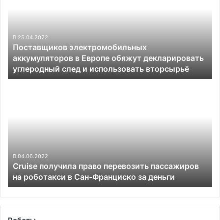
в
Европе
обяжут
декларировать
25.04.2022
Поставщиков электромобильных
углеродный
аккумуляторов в Европе обяжут декларировать
след
углеродный след и использовать вторсырьё
и
использовать
Cruise
вторсырьё
получила
право
перевозить
пассажиров
на
роботакси
в
04.06.2022
Cruise получила право перевозить пассажиров
Сан-
на роботакси в Сан-Франциско за деньги
Франциско
за
деньги