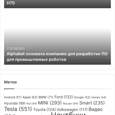
H70
ILIFE
A10S
Alphabet
и
основала
V55
компанию
Pro,
для
а
разработки
также
ПО
ручной
для
H70
промышленных
22.08.2021
Alphabet основала компанию для разработки ПО
роботов
для промышленных роботов
Метки
Ford
(132)
Apple
(62)
BMW
(71)
Android
(57)
Google
(52)
Honda
(44)
MINI
(293)
Smart
(235)
Hyundai
(89)
Kia
(44)
Nissan
(44)
Tesla
(551)
Видео
Toyota
(124)
Volkswagen
(117)