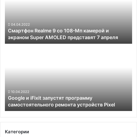
потеснив
108-
модели
Мп
на
камерой
Snapdragon
и
04.04.2022
8
Смартфон Realme 9 со 108-Мп камерой и
экраном
Gen
экраном Super AMOLED представят 7 апреля
Super
1
AMOLED
Google
представят
и
7
iFixit
апреля
запустят
программу
самостоятельного
ремонта
устройств
10.04.2022
Google и iFixit запустят программу
Pixel
самостоятельного ремонта устройств Pixel
Категории