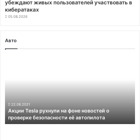
убеждают живых пользователей участвовать в
кибератаках
05.08.2026
Авто
Акции
Tesla
рухнули
на
фоне
новостей
о
проверке
22.08.2021
Акции Tesla рухнули на фоне новостей о
безопасности
проверке безопасности её автопилота
её
автопилота
Polestar
выпустит
ограниченной