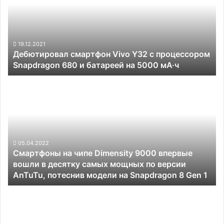
Y32
с
процессором
Snapdragon
680
19.12.2021
Дебютировал смартфон Vivo Y32 с процессором
и
Snapdragon 680 и батареей на 5000 мА·ч
батареей
на
Смартфоны
5000
на
мА·ч
чипе
Dimensity
9000
впервые
вошли
05.04.2022
Смартфоны на чипе Dimensity 9000 впервые
в
вошли в десятку самых мощных по версии
десятку
AnTuTu, потеснив модели на Snapdragon 8 Gen 1
самых
мощных
Смартфон
по
Realme
версии
9
AnTuTu,
со