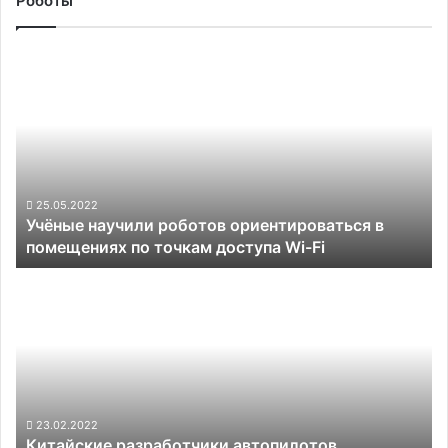
Роботы
Учёные
научили
роботов
ориентироваться
в
помещениях
по
точкам
25.05.2022
Учёные научили роботов ориентироваться в
доступа
помещениях по точкам доступа Wi-Fi
Wi-
Fi
Китайские
разработчики
автопилотов
оказались
сильно
зависимы
от
технологий
23.02.2022
Китайские разработчики автопилотов
США