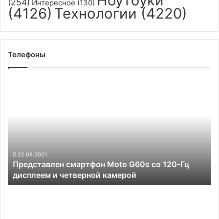
Ноутбуки
(254)
Интересное
(130)
(4126)
Технологии
(4220)
Телефоны
Представлен
смартфон
Moto
G60s
со
120-
Гц
дисплеем
22.08.2021
Представлен смартфон Moto G60s со 120-Гц
и
дисплеем и четверной камерой
четверной
камерой
Дебютировал
смартфон
Vivo