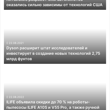
оказались сильно зависимы от технологий США
Dyson
расширит
штат
исследователей
и
инвестирует
в
22.08.2021
Dyson расширит штат исследователей и
создание
инвестирует в создание новых технологий 2,75
новых
млрд фунтов
технологий
2,75
ILIFE
млрд
объявила
фунтов
скидки
до
70
%
на
22.08.2022
ILIFE объявила скидки до 70 % на роботы-
роботы-
пылесосы ILIFE A10S и V55 Pro, а также ручной
пылесосы