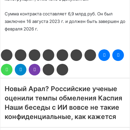
Сумма контракта составляет 6,9 млрд руб. Он был
заключен 16 августа 2023 г. и должен быть завершен до
февраля 2026 г.
Facebook
Twitter
LinkedIn
Pinterest
Reddit
Вконтакте
Одноклассники
Messenge
Me
WhatsApp
Telegram
Viber
Поделиться
Печатать
через
электронную
почту
Новый Арал? Российские ученые
оценили темпы обмеления Каспия
Наши беседы с ИИ вовсе не такие
конфиденциальные, как кажется