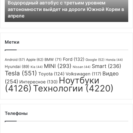
Водородный автобус с третьим уровнем
на
автономности выйдет на дороги Южной Кореи в
дороги
апреле
Южной
Кореи
в
апреле
Метки
Ford
(132)
Apple
(62)
BMW
(71)
Android
(57)
Google
(52)
Honda
(44)
MINI
(293)
Smart
(236)
Hyundai
(89)
Kia
(44)
Nissan
(44)
Tesla
(551)
Видео
Toyota
(124)
Volkswagen
(117)
Ноутбуки
(254)
Интересное
(130)
(4126)
Технологии
(4220)
Телефоны
Xiaomi