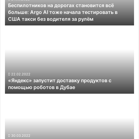
Беспилотников на дорогах становится всё
AI
больше: Argo AI тоже начала тестировать в
тоже
США такси без водителя за рулём
начала
тестировать
«Яндекс»
в
запустит
США
доставку
такси
продуктов
без
с
водителя
помощью
за
роботов
рулём
в
22.02.2022
«Яндекс» запустит доставку продуктов с
Дубае
помощью роботов в Дубае
Водородный
автобус
с
третьим
уровнем
автономности
выйдет
30.03.2022