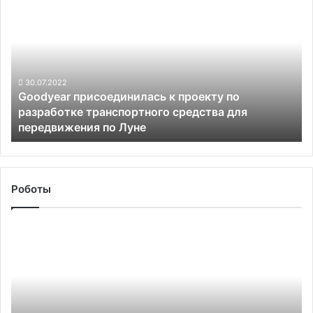
авто
присоединилась
к
проекту
по
разработке
транспортного
30.07.2022
Goodyear присоединилась к проекту по
средства
разработке транспортного средства для
для
передвижения по Луне
передвижения
по
Луне
Роботы
Tesla
может
лишиться
права
продавать
электромобили