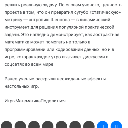
решить реальную задачу. По словам ученого, ценность
проекта в том, что он превратил сугубо «статическую»
метрику — энтропию Шеннона — в динамический
инструмент для решения популярной практической
задачи. Это наглядно демонстрирует, как абстрактная
математика может помогать не только в
программировании или кодировании данных, но и в
игре, которая каждое утро вызывает дискуссии в
соцсетях во всем мире.
Ранее ученые раскрыли неожиданные эффекты
настольных игр.
ИгрыМатематикаПоделиться
Facebook
Twitter
LinkedIn
Pinterest
Reddit
Вконтакте
Одноклассники
Messenge
Me