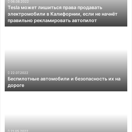
в
06.08.2022
Tesla может лишиться права продавать
Калифорнии,
электромобили в Калифорнии, если не начнёт
если
правильно рекламировать автопилот
не
начнёт
Беспилотные
правильно
автомобили
рекламировать
и
автопилот
безопасность
их
на
дороге
22.07.2022
Беспилотные автомобили и безопасность их на
дороге
Беспилотников
на
дорогах
становится
всё
больше:
Argo
21.05.2022