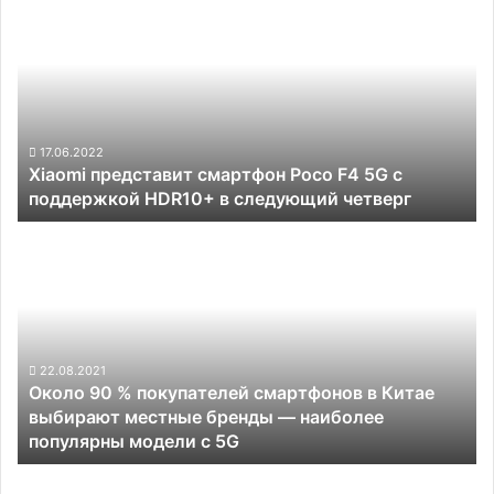
представит
смартфон
Poco
F4
5G
с
поддержкой
17.06.2022
Xiaomi представит смартфон Poco F4 5G с
HDR10+
поддержкой HDR10+ в следующий четверг
в
следующий
Около
четверг
90
%
покупателей
смартфонов
в
Китае
22.08.2021
Около 90 % покупателей смартфонов в Китае
выбирают
выбирают местные бренды — наиболее
местные
популярны модели с 5G
бренды —
наиболее
Apple
популярны