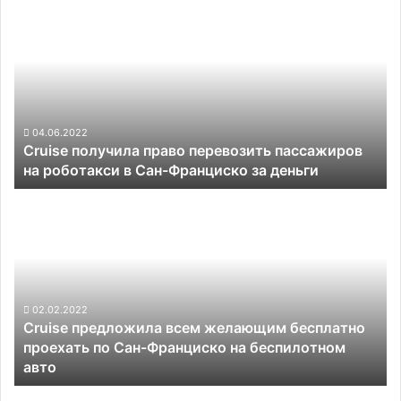
получила
право
перевозить
пассажиров
на
роботакси
в
04.06.2022
Cruise получила право перевозить пассажиров
Сан-
на роботакси в Сан-Франциско за деньги
Франциско
за
Cruise
деньги
предложила
всем
желающим
бесплатно
проехать
по
02.02.2022
Cruise предложила всем желающим бесплатно
Сан-
проехать по Сан-Франциско на беспилотном
Франциско
авто
на
беспилотном
Goodyear