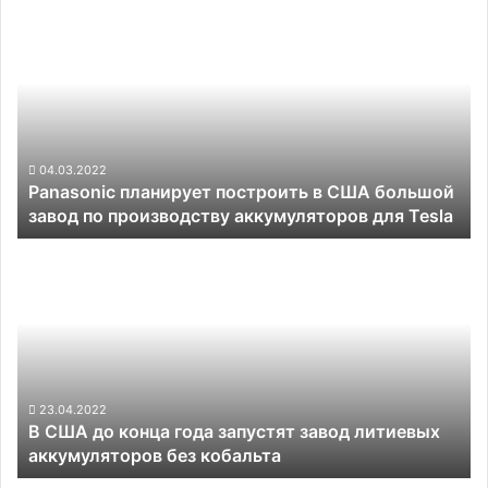
Panasonic
планирует
построить
в
США
большой
завод
по
04.03.2022
Panasonic планирует построить в США большой
производству
завод по производству аккумуляторов для Tesla
аккумуляторов
для
В
Tesla
США
до
конца
года
запустят
завод
литиевых
23.04.2022
В США до конца года запустят завод литиевых
аккумуляторов
аккумуляторов без кобальта
без
кобальта
Cruise