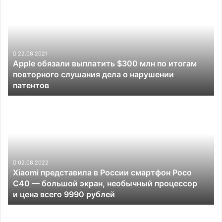
обязали
модели
выплатить
с
$300
5G
млн
по
итогам
22.08.2021
Apple обязали выплатить $300 млн по итогам
повторного
повторного слушания дела о нарушении
слушания
патентов
дела
о
Xiaomi
нарушении
представила
патентов
в
России
смартфон
Poco
C40
02.08.2022
Xiaomi представила в России смартфон Poco
—
C40 — большой экран, необычный процессор
большой
и цена всего 9990 рублей
экран,
необычный
Apple
процессор
может