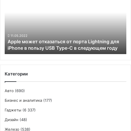
и цена
отказаться
всего
от
9990
порта
рублей
Lightning
для
iPhone
11.05.2022
Apple может отказаться от порта Lightning для
в
iPhone в пользу USB Type-C в следующем году
пользу
USB
Type-
C
в
Категории
следующем
году
Авто
(690)
Бизнес и аналитика
(177)
Гаджеты
(6 337)
Дизайн
(48)
Железо
(538)