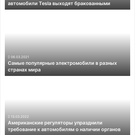
автомобили Tesla выходят бракованными
Самые
популярные
электромобили
в
разных
странах
мира
06.03.2021
Самые популярные электромобили в разных
странах мира
Американские
регуляторы
упразднили
требование
к
автомобилям
о
13.03.2022
Американские регуляторы упразднили
наличии
требование к автомобилям о наличии органов
органов