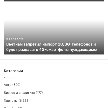
Вьетнам
запретил
импорт
2G/3G-
телефонов
и
будет
раздавать
22.08.2021
Вьетнам запретил импорт 2G/3G-телефонов и
4G-
будет раздавать 4G-смартфоны нуждающимся
смартфоны
нуждающимся
Категории
Авто
(690)
Бизнес и аналитика
(177)
Гаджеты
(6 335)