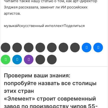
Читайте также нашу статью о том, как арт-директор
Элджея рассказала, заменит ли ИИ российских
артистов.
музыкаИскусственный интеллектПоделиться
Facebook
Twitter
LinkedIn
Pinterest
Reddit
Вконтакте
Одноклассники
Messenge
Me
WhatsApp
Telegram
Viber
Поделиться
Печатать
через
электронную
почту
Проверим ваши знания:
попробуйте назвать все столицы
этих стран
«Элемент» строит современный
завод по производству чипов 55-