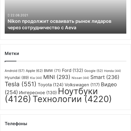
через
сотрудничество
с
22.08.2021
Nikon продолжит осваивать рынок лидаров
Aeva
через сотрудничество с Aeva
Метки
Ford
(132)
Apple
(62)
BMW
(71)
Android
(57)
Google
(52)
Honda
(44)
MINI
(293)
Smart
(236)
Hyundai
(89)
Kia
(44)
Nissan
(44)
Tesla
(551)
Видео
Toyota
(124)
Volkswagen
(117)
Ноутбуки
(254)
Интересное
(130)
(4126)
Технологии
(4220)
Телефоны