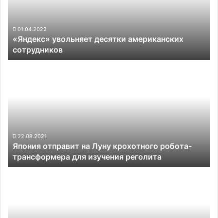
01.04.2022
«Яндекс» увольняет десятки американских
сотрудников
Япония
отправит
на
Луну
крохотного
робота-
трансформера
для
22.08.2021
Япония отправит на Луну крохотного робота-
изучения
трансформера для изучения реголита
реголита
Nikon
продолжит
осваивать
рынок
лидаров