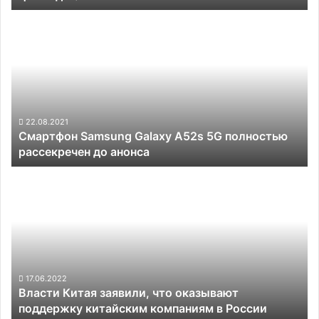
Мп
Смартфон
камерами,
Samsung
экраном
Galaxy
без
A52s
вырезов
5G
и
полностью
с
рассекречен
ценой
до
22.08.2021
до $1080
Смартфон Samsung Galaxy A52s 5G полностью
анонса
рассекречен до анонса
Власти
Китая
заявили,
что
оказывают
поддержку
китайским
компаниям
17.06.2022
Власти Китая заявили, что оказывают
в
поддержку китайским компаниям в России
России