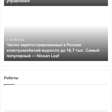
управления
управления
Число
зарегистрированных
в
России
электромобилей
выросло
до
20.08.2022
Число зарегистрированных в России
18,7
электромобилей выросло до 18,7 тыс. Самый
тыс.
популярный — Nissan Leaf
Самый
популярный —
Nissan Leaf
Роботы
Суд
признал
виновным
бывшего