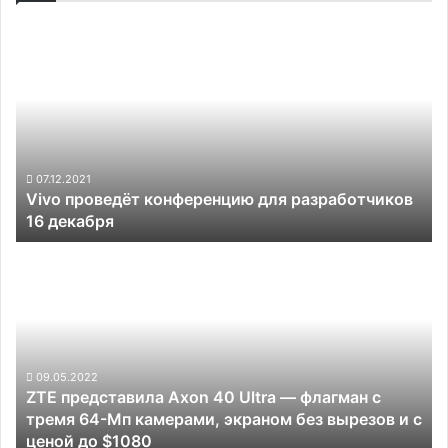
Vivo
проведёт
конференцию
для
разработчиков
16
декабря
07.12.2021
Vivo проведёт конференцию для разработчиков
16 декабря
ZTE
представила
Axon
40
Ultra
—
флагман
09.05.2022
ZTE представила Axon 40 Ultra — флагман с
с
тремя 64-Мп камерами, экраном без вырезов и с
тремя
ценой до $1080
64-