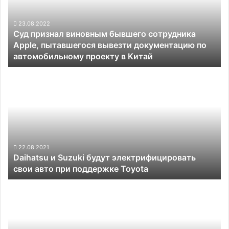
сотрудника
Apple,
пытавшегося
23.08.2022
Суд признал виновным бывшего сотрудника
вывезти
Apple, пытавшегося вывезти документацию по
документацию
автомобильному проекту в Китай
по
автомобильному
Daihatsu
проекту
и
в
Suzuki
Китай
будут
электрифицировать
свои
авто
при
22.08.2021
Daihatsu и Suzuki будут электрифицировать
поддержке
свои авто при поддержке Toyota
Toyota
«Яндекс»
увольняет
десятки
американских
сотрудников