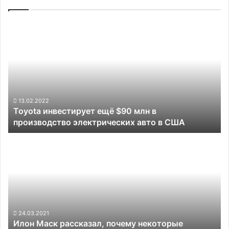
Toyota
инвестирует
ещё
$90
млн
в
производство
электрических
13.02.2022
Toyota инвестирует ещё $90 млн в
авто
производство электрических авто в США
в
США
Илон
Маск
рассказал,
почему
некоторые
автомобили
Tesla
выходят
24.03.2021
Илон Маск рассказал, почему некоторые
бракованными