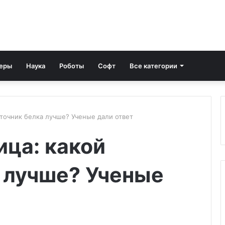
еры
Наука
Роботы
Софт
Все категории
сточник белка лучше? Ученые дали ответ
ица: какой
 лучше? Ученые