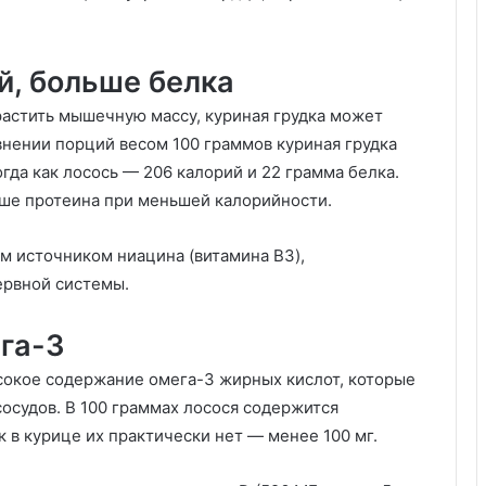
й, больше белка
арастить мышечную массу, куриная грудка может
внении порций весом 100 граммов куриная грудка
гда как лосось — 206 калорий и 22 грамма белка.
ьше протеина при меньшей калорийности.
м источником ниацина (витамина B3),
ервной системы.
га-3
окое содержание омега-3 жирных кислот, которые
осудов. В 100 граммах лосося содержится
ак в курице их практически нет — менее 100 мг.