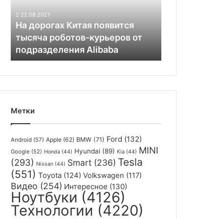
роботов-
22.08.2021
курьеров
На дорогах Китая появится
от
тысяча роботов-курьеров от
подразделения
подразделения Alibaba
Alibaba
Метки
Ford
(132)
Apple
(62)
BMW
(71)
Android
(57)
MINI
Hyundai
(89)
Google
(52)
Honda
(44)
Kia
(44)
Tesla
(293)
Smart
(236)
Nissan
(44)
(551)
Toyota
(124)
Volkswagen
(117)
Видео
(254)
Интересное
(130)
Ноутбуки
(4126)
Технологии
(4220)