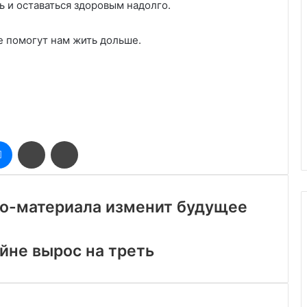
 и оставаться здоровым надолго.
е помогут нам жить дольше.
оклассники
Messenger
Поделиться
Печатать
через
электронную
почту
до-материала изменит будущее
айне вырос на треть