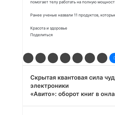
помогает телу работать на полную мощность
Ранее ученые назвали 11 продуктов, которы
Красота и здоровье
Поделиться
Facebook
Twitter
LinkedIn
Pinterest
Reddit
Вконтакте
Одн
Скрытая квантовая сила чу
электроники
«Авито»: оборот книг в онл