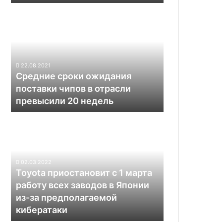
следующем
Средние
году
сроки
ожидания
поставки
чипов
в
22.08.2021
отрасли
Средние сроки ожидания
превысили
поставки чипов в отрасли
20
превысили 20 недель
недель
Toyota
приостановит
с
1
марта
02.03.2022
работу
Toyota приостановит с 1 марта
всех
работу всех заводов в Японии
заводов
из-за предполагаемой
в
кибератаки
Японии
из-