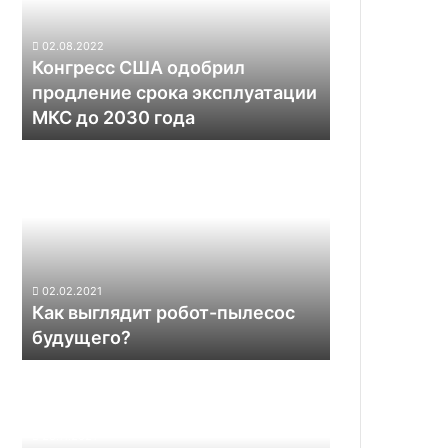
срока
эксплуатации
02.08.2022
МКС
Конгресс США одобрил
до
продление срока эксплуатации
2030
МКС до 2030 года
года
Как
выглядит
робот-
пылесос
будущего?
02.02.2021
Как выглядит робот-пылесос
будущего?
Представлен
колёсный
робот
Rook
23.11.2021