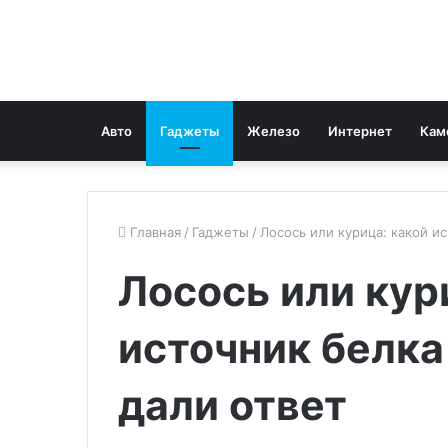
Авто
Гаджеты
Железо
Интернет
Кам
Главная
/
Гаджеты
/
Лосось или курица: какой и
Лосось или кур
источник белка
дали ответ