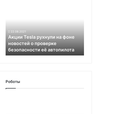
Акции
за
Tesla
предполагаемой
рухнули
кибератаки
на
фоне
новостей
22.08.2021
о
Акции Tesla рухнули на фоне
проверке
новостей о проверке
безопасности
безопасности её автопилота
её
автопилота
Роботы
Конгресс
США
одобрил
продление