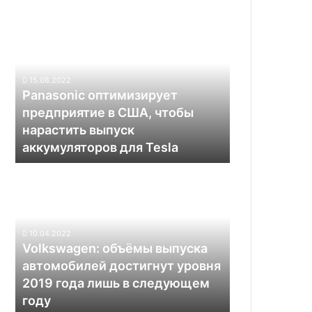
Panasonic
оптимизирует
предприятие
в
США,
15.08.2022
чтобы
Panasonic оптимизирует
нарастить
предприятие в США, чтобы
выпуск
нарастить выпуск
аккумуляторов
аккумуляторов для Tesla
для
Tesla
Volkswagen:
объёмы
выпуска
автомобилей
достигнут
10.04.2022
уровня
Volkswagen: объёмы выпуска
2019
автомобилей достигнут уровня
года
2019 года лишь в следующем
лишь
году
в