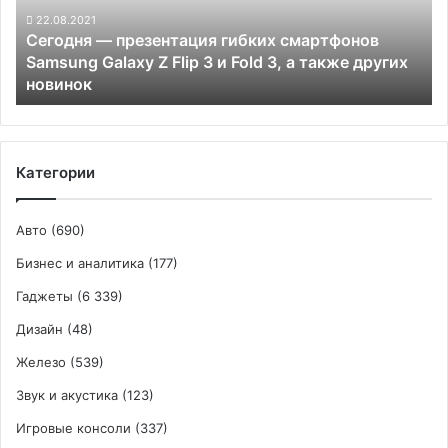
Galaxy
22.08.2021
Сегодня — презентация гибких смартфонов
Z
Samsung Galaxy Z Flip 3 и Fold 3, а также других
Flip
новинок
3
и
Fold
3,
а
Категории
также
других
новинок
Авто
(690)
Бизнес и аналитика
(177)
Гаджеты
(6 339)
Дизайн
(48)
Железо
(539)
Звук и акустика
(123)
Игровые консоли
(337)