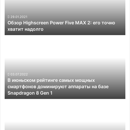
2:
его
точно
29.01.2021
Обзор Highscreen Power Five MAX 2: его точно
хватит
хватит надолго
надолго
В
июньском
рейтинге
самых
мощных
смартфонов
доминируют
03.07.2022
В июньском рейтинге самых мощных
аппараты
смартфонов доминируют аппараты на базе
на
Snapdragon 8 Gen 1
базе
Snapdragon
Представлен
8
смартфон
Gen
Nubia
1
Z40S
Pro