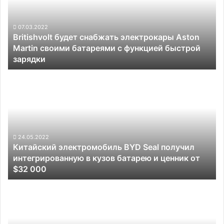
Aston
Martin
своими
07.03.2022
Britishvolt будет снабжать электрокары Aston
батареями
Martin своими батареями с функцией быстрой
с
зарядки
функцией
быстрой
Китайский
зарядки
электромобиль
BYD
Seal
получил
интегрированную
в
24.05.2022
Китайский электромобиль BYD Seal получил
кузов
интегрированную в кузов батарею и ценник от
батарею
$32 000
и
ценник
Производитель
от
трансмиссий
$32
ZF
000
намерен