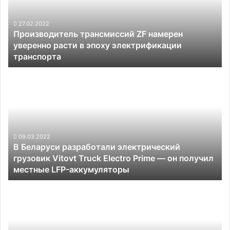
уверенно
расти
в
27.02.2022
Производитель трансмиссий ZF намерен
эпоху
уверенно расти в эпоху электрификации
электрификации
транспорта
транспорта
В
Беларуси
разработали
электрический
грузовик
Vitovt
Truck
09.03.2022
В Беларуси разработали электрический
Electro
грузовик Vitovt Truck Electro Prime — он получил
Prime —
местные LFP-аккумуляторы
он
получил
На
местные
руководство
LFP-
Rivian
аккумуляторы
подали
в