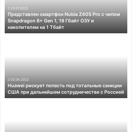
с
чипом
23.07.2022
Представлен смартфон Nubia Z40S Pro с чипом
Snapdragon
Snapdragon 8+ Gen 1, 18 Гбайт ОЗУ и
8+
накопителем на 1 Тбайт
Gen
1,
Huawei
18
рискует
Гбайт
попасть
ОЗУ
под
и
тотальные
накопителем
санкции
на
США
1
при
03.04.2022
Тбайт
Huawei рискует попасть под тотальные санкции
дальнейшем
США при дальнейшем сотрудничестве с Россией
сотрудничестве
с
Сегодня
Россией
—
презентация
гибких
смартфонов
Samsung