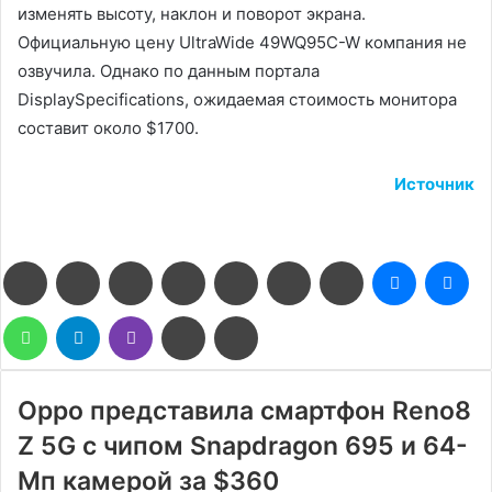
изменять высоту, наклон и поворот экрана.
Официальную цену UltraWide 49WQ95C-W компания не
озвучила. Однако по данным портала
DisplaySpecifications, ожидаемая стоимость монитора
составит около $1700.
Источник
Facebook
Twitter
LinkedIn
Pinterest
Reddit
Вконтакте
Одноклассники
Messenge
Me
WhatsApp
Telegram
Viber
Поделиться
Печатать
через
электронную
почту
Oppo представила смартфон Reno8
Z 5G с чипом Snapdragon 695 и 64-
Мп камерой за $360