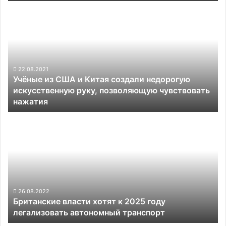
автопилота
Учёные
из
США
и
Китая
создали
недорогую
22.08.2021
Учёные из США и Китая создали недорогую
искусственную
искусственную руку, позволяющую чувствовать
руку,
нажатия
позволяющую
чувствовать
Британские
нажатия
власти
хотят
к
2025
году
легализовать
автономный
26.08.2022
Британские власти хотят к 2025 году
транспорт
легализовать автономный транспорт