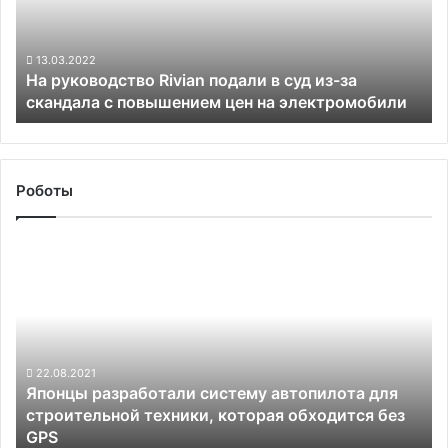
суд
из-
за
13.03.2022
На руководство Rivian подали в суд из-за
скандала
скандала с повышением цен на электромобили
с
повышением
цен
на
электромобили
Роботы
Японцы
разработали
систему
автопилота
для
строительной
техники,
22.08.2021
Японцы разработали систему автопилота для
которая
строительной техники, которая обходится без
обходится
GPS
без