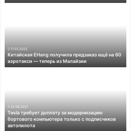
GPS
Китайская
EHang
получила
предзаказ
ещё
на
60
аэротакси —
11.03.2022
Китайская EHang получила предзаказ ещё на 60
теперь
аэротакси — теперь из Малайзии
из
Малайзии
Tesla
требует
доплату
за
модернизацию
бортового
компьютера
22.08.2021
Tesla требует доплату за модернизацию
только
бортового компьютера только с подписчиков
с
автопилота
подписчиков