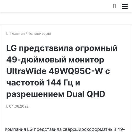
Искат
М
Главная
/
Телевизоры
LG представила огромный
49-дюймовый монитор
UltraWide 49WQ95C-W с
частотой 144 Гц и
разрешением Dual QHD
04.08.2022
Компания LG представила сверхширокоформатный 49-