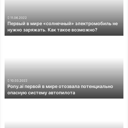
не
нужно
заряжать.
11.06.2022
Первый в мире «солнечный» электромобиль не
Как
нужно заряжать. Как такое возможно?
такое
возможно?
Pony.ai
первой
в
мире
отозвала
потенциально
опасную
систему
10.03.2022
Pony.ai первой в мире отозвала потенциально
автопилота
опасную систему автопилота
Доминирование
Tesla
на
рынке
электромобилей