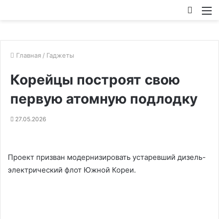
Искат
М
Главная
/
Гаджеты
Корейцы построят свою
первую атомную подлодку
27.05.2026
Проект призван модернизировать устаревший дизель-
электрический флот Южной Кореи.