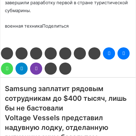
завершили разработку первой в стране туристической
субмарины.
военная техникаПоделиться
Facebook
Twitter
LinkedIn
Pinterest
Reddit
Вконтакте
Одноклассники
Messenge
Me
WhatsApp
Telegram
Viber
Поделиться
Печатать
через
электронную
почту
Samsung заплатит рядовым
сотрудникам до $400 тысяч, лишь
бы не бастовали
Voltage Vessels представил
надувную лодку, отделанную