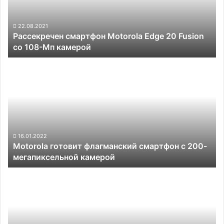
Fusion
со
108-
22.08.2021
Рассекречен смартфон Motorola Edge 20 Fusion
Мп
со 108-Мп камерой
камерой
Motorola
готовит
флагманский
смартфон
с
200-
мегапиксельной
камерой
16.01.2022
Motorola готовит флагманский смартфон с 200-
мегапиксельной камерой
Смартфон
Poco
X4
GT
получит