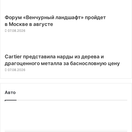
Форум «Венчурный ландшафт» пройдет
в Москве в августе
07.08.2026
Cartier представила нарды из дерева и
драгоценного металла за баснословную цену
07.08.2026
Авто
Конкурирующие
спутниковые
операторы
OneWeb