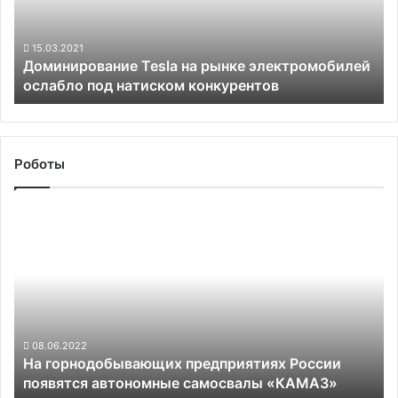
ослабло
под
натиском
15.03.2021
Доминирование Tesla на рынке электромобилей
конкурентов
ослабло под натиском конкурентов
Роботы
На
горнодобывающих
предприятиях
России
появятся
автономные
самосвалы
«КАМАЗ»
08.06.2022
На горнодобывающих предприятиях России
появятся автономные самосвалы «КАМАЗ»