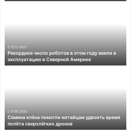
Рекордное
число
роботов
в
этом
году
ввели
в
15.12.2021
Рекордное число роботов в этом году ввели в
эксплуатацию
эксплуатацию в Северной Америке
в
Северной
Семена
Америке
клёна
помогли
китайцам
удвоить
время
полёта
сверхлёгких
17.05.2022
Семена клёна помогли китайцам удвоить время
дронов
полёта сверхлёгких дронов