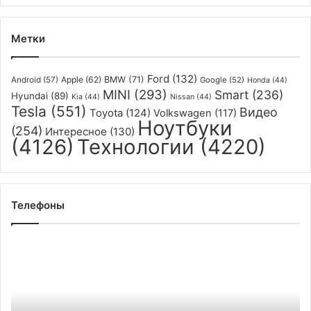
Сан-
Франциско
Метки
Ford
(132)
Apple
(62)
BMW
(71)
Android
(57)
Google
(52)
Honda
(44)
MINI
(293)
Smart
(236)
Hyundai
(89)
Kia
(44)
Nissan
(44)
Tesla
(551)
Видео
Toyota
(124)
Volkswagen
(117)
Ноутбуки
(254)
Интересное
(130)
(4126)
Технологии
(4220)
Телефоны
Рассекречен
смартфон
Motorola
Edge
20