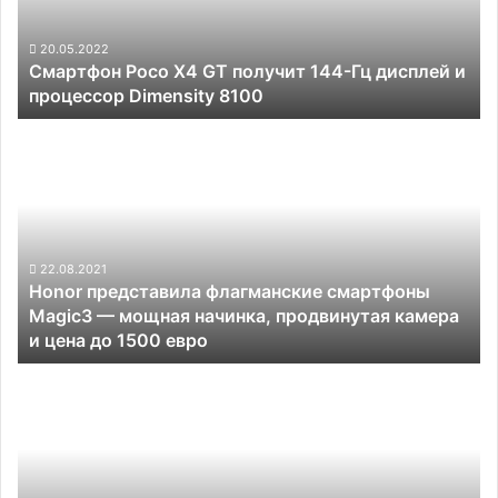
144-
Гц
дисплей
20.05.2022
Смартфон Poco X4 GT получит 144-Гц дисплей и
и
процессор Dimensity 8100
процессор
Dimensity
Honor
8100
представила
флагманские
смартфоны
Magic3
—
мощная
22.08.2021
Honor представила флагманские смартфоны
начинка,
Magic3 — мощная начинка, продвинутая камера
продвинутая
и цена до 1500 евро
камера
и
Суд
цена
в
до
Бразилии
1500
обязал
евро
Apple
выплатить