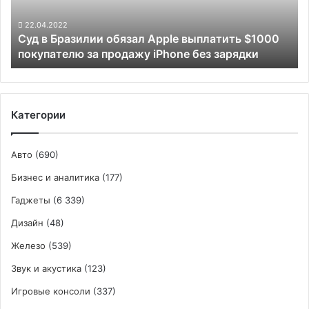
$1000
покупателю
22.04.2022
Суд в Бразилии обязал Apple выплатить $1000
за
покупателю за продажу iPhone без зарядки
продажу
iPhone
без
зарядки
Категории
Авто
(690)
Бизнес и аналитика
(177)
Гаджеты
(6 339)
Дизайн
(48)
Железо
(539)
Звук и акустика
(123)
Игровые консоли
(337)