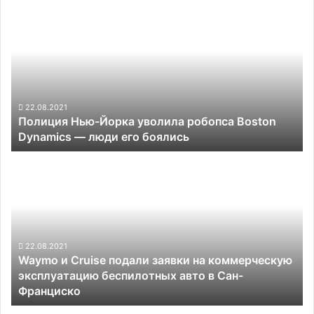
Полиция
Нью-
Йорка
уволила
робопса
Boston
Dynamics —
люди
22.08.2021
Полиция Нью-Йорка уволила робопса Boston
его
Dynamics — люди его боялись
боялись
Waymo
и
Cruise
подали
заявки
на
коммерческую
22.08.2021
Waymo и Cruise подали заявки на коммерческую
эксплуатацию
эксплуатацию беспилотных авто в Сан-
беспилотных
Франциско
авто
в