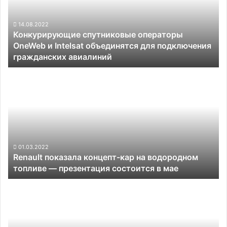
и
Intelsat
объединятся
14.08.2022
Конкурирующие спутниковые операторы
для
OneWeb и Intelsat объединятся для подключения
подключения
гражданских авиалиний
гражданских
авиалиний
Renault
показала
концепт-
кар
на
водородном
топливе —
презентация
01.03.2022
Renault показала концепт-кар на водородном
состоится
топливе — презентация состоится в мае
в
мае
Первый
в
мире
«солнечный»
электромобиль