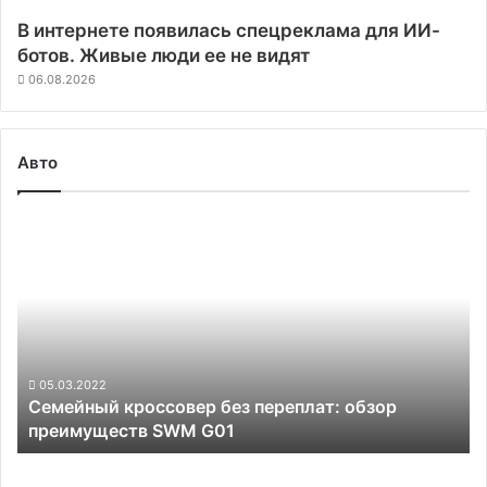
В интернете появилась спецреклама для ИИ-
ботов. Живые люди ее не видят
06.08.2026
Авто
Семейный
кроссовер
без
переплат:
обзор
преимуществ
SWM
G01
05.03.2022
Семейный кроссовер без переплат: обзор
преимуществ SWM G01
Данные
опроса: