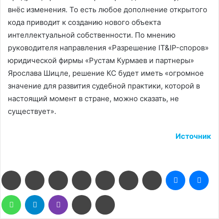
внёс изменения. То есть любое дополнение открытого
кода приводит к созданию нового объекта
интеллектуальной собственности. По мнению
руководителя направления «Разрешение IT&IP-споров»
юридической фирмы «Рустам Курмаев и партнеры»
Ярослава Шицле, решение КС будет иметь «огромное
значение для развития судебной практики, которой в
настоящий момент в стране, можно сказать, не
существует».
Источник
Facebook
Twitter
LinkedIn
Pinterest
Reddit
Вконтакте
Одноклассники
Messenge
Me
WhatsApp
Telegram
Viber
Поделиться
Печатать
через