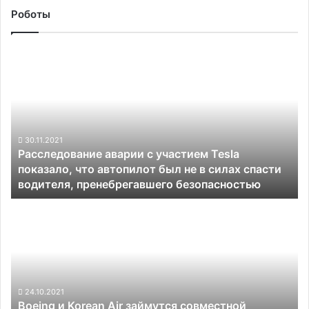
Роботы
Расследование
аварии
с
участием
Tesla
показало,
что
30.11.2021
Расследование аварии с участием Tesla
автопилот
показало, что автопилот был не в силах спасти
был
водителя, пренебрегавшего безопасностью
не
в
Boeing
силах
и
спасти
Korean
водителя,
Air
пренебрегавшего
займутся
безопасностью
совместной
разработкой
24.10.2021
Boeing и Korean Air займутся совместной
беспилотника