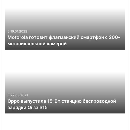
флагманский
прошлого
смартфон
года
с
200-
мегапиксельной
камерой
16.01.2022
Motorola готовит флагманский смартфон с 200-
мегапиксельной камерой
Oppo
выпустила
15-
Вт
станцию
беспроводной
зарядки
Qi
22.08.2021
Oppo выпустила 15-Вт станцию беспроводной
за
зарядки Qi за $15
$15
Представлен
смартфон
OnePlus