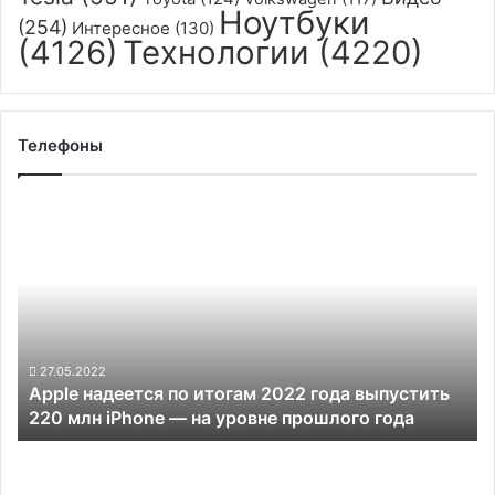
Ноутбуки
(254)
Интересное
(130)
(4126)
Технологии
(4220)
Телефоны
Apple
надеется
по
итогам
2022
года
выпустить
220
27.05.2022
Apple надеется по итогам 2022 года выпустить
млн
220 млн iPhone — на уровне прошлого года
iPhone
—
Motorola
на
готовит
уровне