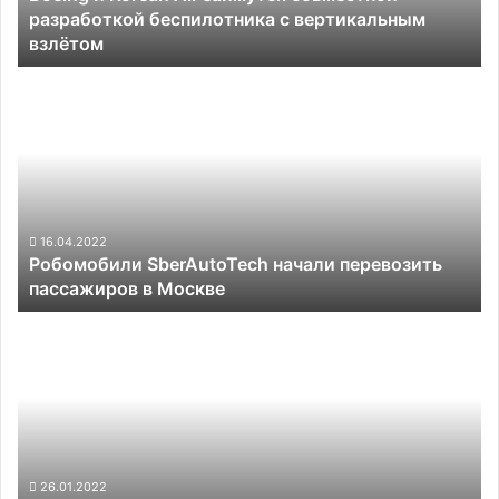
разработкой беспилотника с вертикальным
с
взлётом
вертикальным
взлётом
Робомобили
SberAutoTech
начали
перевозить
пассажиров
в
Москве
16.04.2022
Робомобили SberAutoTech начали перевозить
пассажиров в Москве
Tesla
Model
Y
назвали
самым
безопасным
автомобилем
2022
26.01.2022