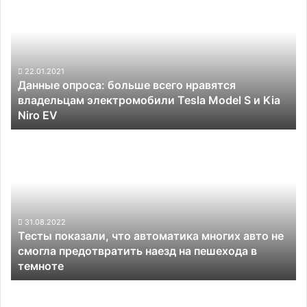
больше
всего
нравятся
владельцам
электромобили
22.01.2021
Данные опроса: больше всего нравятся
Tesla
владельцам электромобили Tesla Model S и Kia
Model
Niro EV
S
и
Тесты
Kia
показали,
Niro
что
EV
автоматика
многих
авто
не
31.08.2022
Тесты показали, что автоматика многих авто не
смогла
смогла предотвратить наезд на пешехода в
предотвратить
темноте
наезд
на
Очередной
пешехода
конкурент