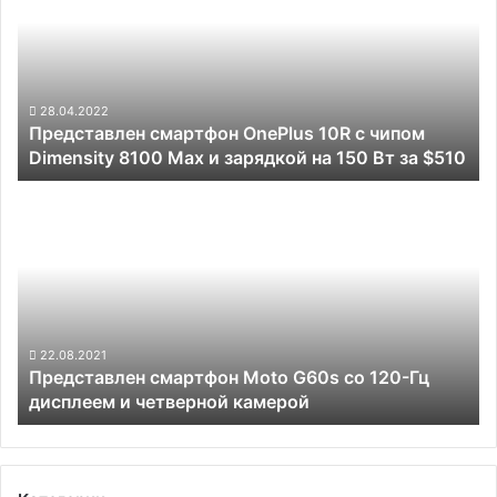
10R
с
чипом
Dimensity
8100
28.04.2022
Представлен смартфон OnePlus 10R с чипом
Max
Dimensity 8100 Max и зарядкой на 150 Вт за $510
и
зарядкой
Представлен
на 150
смартфон
Вт
Moto
за
G60s
$510
со
120-
Гц
дисплеем
22.08.2021
Представлен смартфон Moto G60s со 120-Гц
и
дисплеем и четверной камерой
четверной
камерой