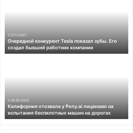
в
Tesla
темноте
показал
зубы.
Его
создал
бывший
27.11.2021
Очередной конкурент Tesla показал зубы. Его
работник
создал бывший работник компании
компании
Калифорния
отозвала
у
Pony.ai
лицензию
на
испытания
беспилотных
26.05.2022
Калифорния отозвала у Pony.ai лицензию на
машин
испытания беспилотных машин на дорогах
на
дорогах