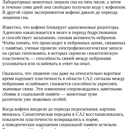
Лабораторных животных лишали сна на пять часов, а затем
в течение семи дней они свободно получали воду с кофеином.
В другой серии экспериментов кофеин давали до периода
лишения сна.
Известно, что кофеин блокирует аденозиновые рецепторы.
Аденозин накапливается в мозге в период бодрствования
и способствует засыпанию, снижая активность нейронов.
Чтобы понять, что происходит в нейронных цепях, связанных
с памятью, ученые провели электрофизиологические записи
на срезах гиппокампа, в которых оценили синаптическую
пластичность — способность связей между нейронами
усиливаться или ослабевать в ответ на опыт.
Оказалось, что лишение сна даже на относительно короткое
время нарушает пластичность в области CA2: сигналы между
нейронами ослабевают, снижается способность укреплять
значимые связи. Эти изменения сопровождались заметными
сбоями в социальной памяти — животные хуже
различали уже знакомых особей.
Когда кофеин вводили до периода недосыпания, картина
менялась. Синаптическая передача в CA2 восстанавливалась,
показатели пластичности возвращались к норме,
а поведенческие нарушения социальной памяти исчезали.