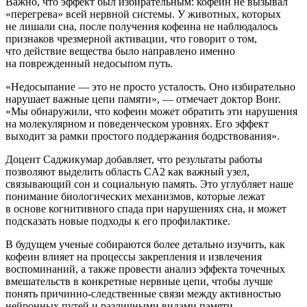
Важно, что эффект был избирательным: кофеин не вызывал
«перегрева» всей нервной системы. У животных, которых
не лишали сна, после получения кофеина не наблюдалось
признаков чрезмерной активации, что говорит о том,
что действие вещества было направлено именно
на поврежденный недосыпом путь.
«Недосыпание — это не просто усталость. Оно избирательно
нарушает важные цепи памяти», — отмечает доктор Вонг.
«Мы обнаружили, что кофеин может обратить эти нарушения
на молекулярном и поведенческом уровнях. Его эффект
выходит за рамки простого поддержания бодрствования».
Доцент Саджикумар добавляет, что результаты работы
позволяют выделить область CA2 как важный узел,
связывающий сон и социальную память. Это углубляет наше
понимание биологических механизмов, которые лежат
в основе когнитивного спада при нарушениях сна, и может
подсказать новые подходы к его профилактике.
В будущем ученые собираются более детально изучить, как
кофеин влияет на процессы закрепления и извлечения
воспоминаний, а также провести анализ эффекта точечных
вмешательств в конкретные нервные цепи, чтобы лучше
понять причинно-следственные связи между активностью
нейронных путей и различными видами памяти.