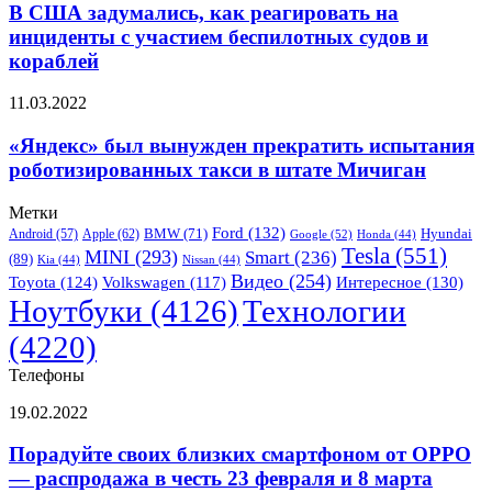
задумались,
В США задумались, как реагировать на
в
как
поисках
инциденты с участием беспилотных судов и
реагировать
следов
кораблей
на
эрозии
инциденты
и
«Яндекс»
11.03.2022
с
мародёров
был
участием
вынужден
«Яндекс» был вынужден прекратить испытания
беспилотных
прекратить
судов
роботизированных такси в штате Мичиган
испытания
и
роботизированных
кораблей
Метки
такси
Ford
(132)
Hyundai
Apple
(62)
BMW
(71)
Android
(57)
Google
(52)
Honda
(44)
в
Tesla
(551)
MINI
(293)
Smart
(236)
(89)
штате
Kia
(44)
Nissan
(44)
Видео
(254)
Мичиган
Toyota
(124)
Volkswagen
(117)
Интересное
(130)
Ноутбуки
(4126)
Технологии
(4220)
Телефоны
Порадуйте
19.02.2022
своих
близких
Порадуйте своих близких смартфоном от OPPO
смартфоном
— распродажа в честь 23 февраля и 8 марта
от