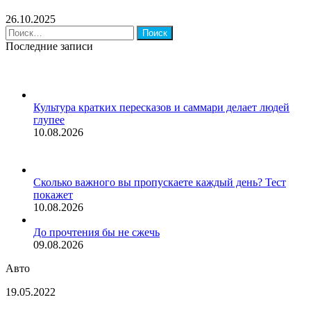
26.10.2025
Найти:
Последние записи
Культура кратких пересказов и саммари делает людей
глупее
10.08.2026
Сколько важного вы пропускаете каждый день? Тест
покажет
10.08.2026
До прочтения бы не сжечь
09.08.2026
Авто
Tesla
19.05.2022
исключили