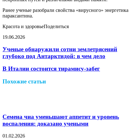
Ранее ученые разобрали свойства «вирусного» энергетика
параксантина.
Красота и здоровьеПоделиться
19.06.2026
Facebook
Twitter
LinkedIn
Pinterest
Reddit
Вконтакте
Одноклассники
Messenger
Messenger
WhatsApp
Telegram
Viber
Поделиться
Печатать
через
Ученые обнаружили сотни землетрясений
электронную
глубоко под Антарктидой: в чем дело
почту
В Италии состоится тирамису-забег
Похожие статьи
Семена чиа уменьшают аппетит и уровень
воспаления: доказано учеными
01.02.2026