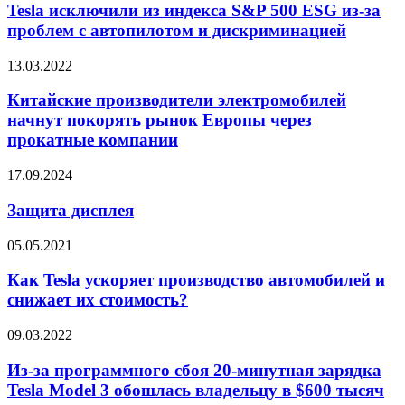
из
Tesla исключили из индекса S&P 500 ESG из-за
индекса
проблем с автопилотом и дискриминацией
S&P
500
Китайские
13.03.2022
ESG
производители
из-
электромобилей
Китайские производители электромобилей
за
начнут
начнут покорять рынок Европы через
проблем
покорять
с
прокатные компании
рынок
автопилотом
Европы
и
Защита
17.09.2024
через
дискриминацией
дисплея
прокатные
Защита дисплея
компании
Как
05.05.2021
Tesla
ускоряет
Как Tesla ускоряет производство автомобилей и
производство
снижает их стоимость?
автомобилей
и
Из-
09.03.2022
снижает
за
их
программного
Из-за программного сбоя 20-минутная зарядка
стоимость?
сбоя
Tesla Model 3 обошлась владельцу в $600 тысяч
20-