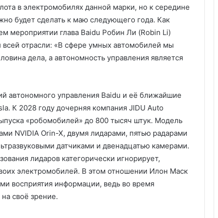
лота в электромобилях данной марки, но к середине
жно будет сделать к маю следующего года. Как
м мероприятии глава Baidu Робин Ли (Robin Li)
и всей отрасли: «В сфере умных автомобилей мы
ловина дела, а автономность управления является
гий автономного управления Baidu и её ближайшие
la. К 2028 году дочерняя компания JIDU Auto
ыпуска «робомобилей» до 800 тысяч штук. Модель
ми NVIDIA Orin-X, двумя лидарами, пятью радарами
льтразвуковыми датчиками и двенадцатью камерами.
зования лидаров категорически игнорирует,
своих электромобилей. В этом отношении Илон Маск
ми восприятия информации, ведь во время
на своё зрение.