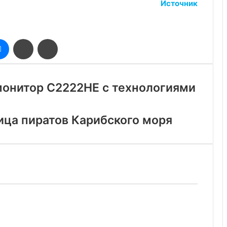
Источник
оклассники
Messenger
Поделиться
Печатать
через
электронную
почту
монитор C2222HE с технологиями
ица пиратов Карибского моря