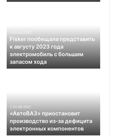
Fisker
пообещала
представить
к
августу
05.05.2022
2023
Fisker пообещала представить
года
к августу 2023 года
электромобиль
электромобиль с большим
с
запасом хода
большим
запасом
«АвтоВАЗ»
хода
приостановит
производство
из-
за
дефицита
22.08.2021
электронных
«АвтоВАЗ» приостановит
компонентов
производство из-за дефицита
электронных компонентов