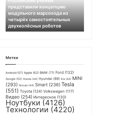
Российские учёные
марсохода
представили концепцию
из
модульного марсохода из
четырёх
четырёх самостоятельных
самостоятельных
двухколёсных роботов
двухколёсных
роботов
Метки
Ford
(132)
Apple
(62)
BMW
(71)
Android
(57)
MINI
Hyundai
(89)
Google
(52)
Honda
(44)
Kia
(44)
Tesla
(293)
Smart
(236)
Nissan
(44)
(551)
Toyota
(124)
Volkswagen
(117)
Видео
(254)
Интересное
(130)
Ноутбуки
(4126)
Технологии
(4220)