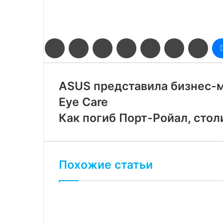
Facebook
Twitter
LinkedIn
Pinterest
Reddit
Вконтакте
Одн
ASUS представила бизнес-
Eye Care
Как погиб Порт-Ройал, стол
Похожие статьи