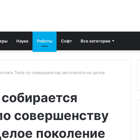
еры
Наука
Роботы
Софт
Все категории
огнать Tesla по совершенству автопилота на целое
 собирается
 по совершенству
целое поколение