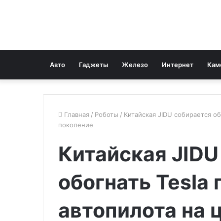
Авто
Гаджеты
Железо
Интернет
Кам
Главная
/
Роботы
/
Китайская JIDU собирается об
поколение
Китайская JIDU
обогнать Tesla
автопилота на 