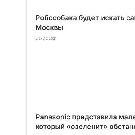
Робособака будет искать с
Москвы
24.12.2021
Panasonic представила мал
который «озеленит» обстан