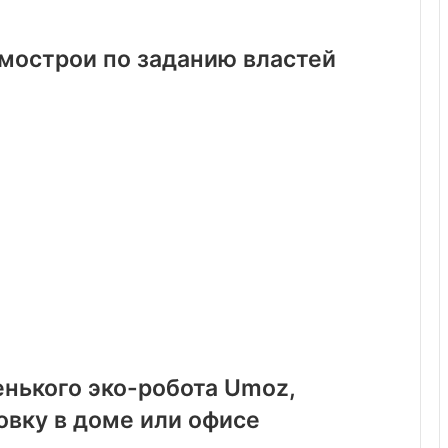
амострои по заданию властей
енького эко-робота Umoz,
овку в доме или офисе