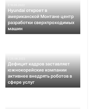
Монтане
10.05.2022
центр
Hyundai откроет в
разработки
американской Монтане центр
сверхпроходимых
разработки сверхпроходимых
машин
машин
Дефицит
кадров
заставляет
южнокорейские
компании
25.08.2022
активнее
Дефицит кадров заставляет
внедрять
южнокорейские компании
роботов
активнее внедрять роботов в
в
сфере услуг
сфере
услуг
Япония
отправит
на
Луну