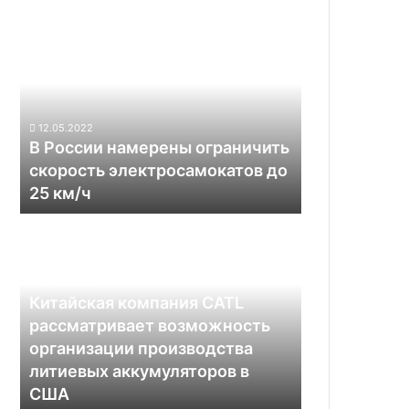
В
России
намерены
ограничить
скорость
электросамокатов
12.05.2022
до
В России намерены ограничить
25
скорость электросамокатов до
км/
25 км/ч
ч
Китайская
компания
CATL
рассматривает
22.02.2022
возможность
Китайская компания CATL
организации
рассматривает возможность
производства
организации производства
литиевых
литиевых аккумуляторов в
аккумуляторов
США
в