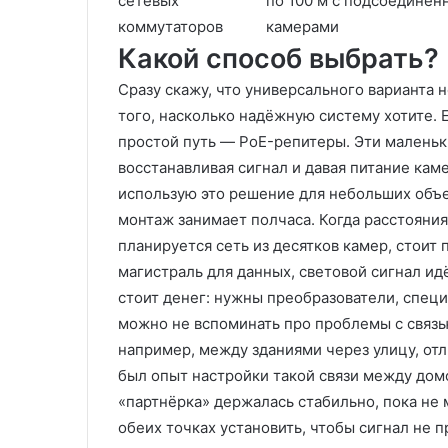
сетевых
по 100 м с подсоединё
коммутаторов
камерами
Какой способ выбрать?
Сразу скажу, что универсального варианта н
того, насколько надёжную систему хотите. 
простой путь — PoE-репитеры. Эти маленьки
восстанавливая сигнал и давая питание кам
использую это решение для небольших объе
монтаж занимает полчаса. Когда расстояния
планируется сеть из десятков камер, стоит 
магистраль для данных, световой сигнал ид
стоит денег: нужны преобразователи, спец
можно не вспоминать про проблемы с связь
например, между зданиями через улицу, отл
был опыт настройки такой связи между дом
«партнёрка» держалась стабильно, пока не 
обеих точках установить, чтобы сигнал не 