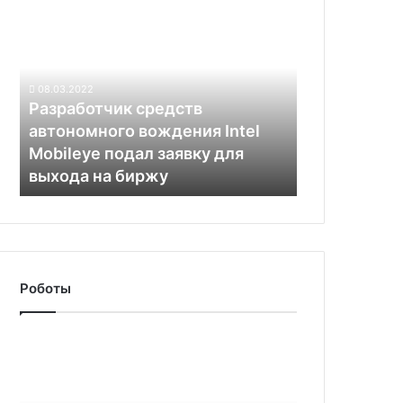
Разработчик
году
средств
автономного
вождения
Intel
08.03.2022
Mobileye
Разработчик средств
подал
автономного вождения Intel
заявку
Mobileye подал заявку для
для
выхода на биржу
выхода
на
биржу
Роботы
Hyundai
откроет
в
американской