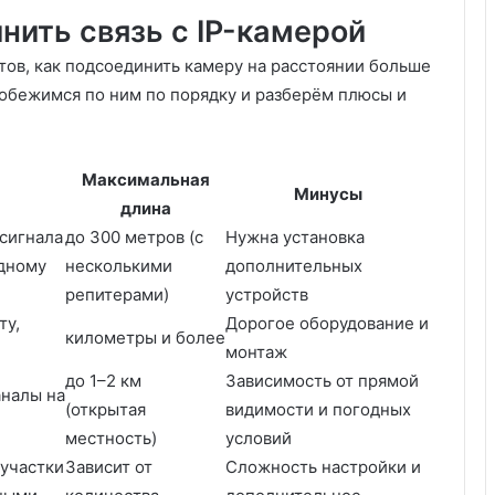
нить связь с IP-камерой
ов, как подсоединить камеру на расстоянии больше
робежимся по ним по порядку и разберём плюсы и
Максимальная
Минусы
длина
сигнала
до 300 метров (с
Нужна установка
одному
несколькими
дополнительных
репитерами)
устройств
ту,
Дорогое оборудование и
километры и более
монтаж
до 1–2 км
Зависимость от прямой
аналы на
(открытая
видимости и погодных
местность)
условий
 участки
Зависит от
Сложность настройки и