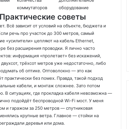
нными
количества
дополнительное
коммутаторов
оборудование
 Практические советы
ет. Всё зависит от условий на объекте, бюджета и
Если речь про участок до 300 метров, самый
е «усилители» цепляют на кабель Ethernet,
ере без расширения проводки. Я лично часто
ктов: инфурмация «пролетает» без искажений,
 двухсот, трёхсот метров уже недостаточно, либо
подумать об оптике. Оптоволокно — это как
ёт практически без помех. Правда, такой подход
иальные кабели, и монтаж сложнее. Зато потом
ю. В ситуациях, где прокладка кабеля невозможна —
ично подойдёт беспроводной Wi-Fi мост. У меня
ом и гаражом за 250 метров — спутниковая
менялись крупные ветра. Главное — стойки на
преграждали деревья или дома.