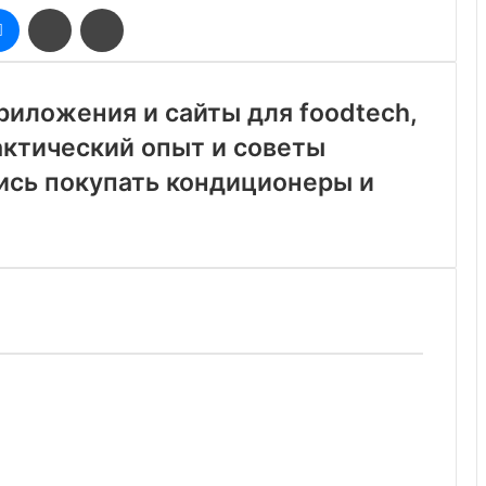
оклассники
Messenger
Поделиться
Печатать
через
электронную
почту
риложения и сайты для foodtech,
актический опыт и советы
ись покупать кондиционеры и