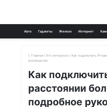
Авто
Гаджеты
Железо
Интернет
Кам
Главная
/
Это интересно
/
Как подключить IP-ка
руководство
Как подключить
расстоянии бол
подробное рук