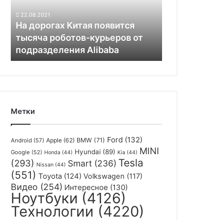
роботов-
22.08.2021
курьеров
На дорогах Китая появится
от
тысяча роботов-курьеров от
подразделения
подразделения Alibaba
Alibaba
Метки
Ford
(132)
Apple
(62)
BMW
(71)
Android
(57)
MINI
Hyundai
(89)
Google
(52)
Honda
(44)
Kia
(44)
Tesla
(293)
Smart
(236)
Nissan
(44)
(551)
Toyota
(124)
Volkswagen
(117)
Видео
(254)
Интересное
(130)
Ноутбуки
(4126)
Технологии
(4220)