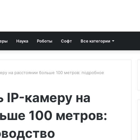
еры
Наука
Роботы
Софт
Все категории
меру на расстоянии больше 100 метров: подробное
 IP-камеру на
ьше 100 метров:
оводство