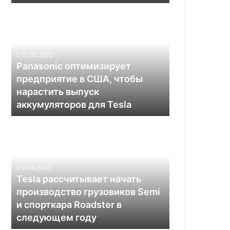
США
Panasonic
оптимизирует
предприятие
в
США,
15.08.2022
чтобы
Panasonic оптимизирует
нарастить
предприятие в США, чтобы
выпуск
нарастить выпуск
аккумуляторов
аккумуляторов для Tesla
для
Tesla
Tesla
рассчитывает
начать
производство
грузовиков
11.04.2022
Semi
Tesla рассчитывает начать
и
производство грузовиков Semi
спорткара
и спорткара Roadster в
Roadster
следующем году
в
следующем