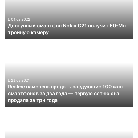
50-
Мп
тройную
04.02.2022
Доступный смартфон Nokia G21 получит 50-Мп
камеру
тройную камеру
Realme
намерена
продать
следующие
100
млн
смартфонов
22.08.2021
Realme намерена продать следующие 100 млн
за
смартфонов за два года — первую сотню она
два
продала за три года
года —
первую
Как
сотню
производят
она
самый
продала
дорогой
за
смартфон