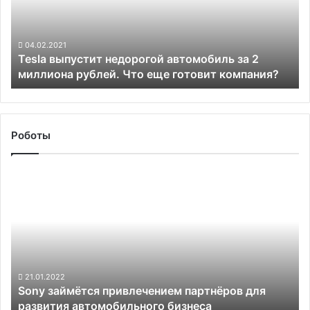
за
2
миллиона
рублей.
04.02.2021
Tesla выпустит недорогой автомобиль за 2
Что
миллиона рублей. Что еще готовит компания?
еще
готовит
компания?
Роботы
Sony
займётся
привлечением
партнёров
для
развития
автомобильного
бизнеса
21.01.2022
Sony займётся привлечением партнёров для
развития автомобильного бизнеса