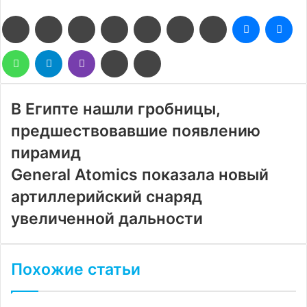
Facebook
Twitter
LinkedIn
Pinterest
Reddit
Вконтакте
Одноклассники
Messenge
Me
WhatsApp
Telegram
Viber
Поделиться
Печатать
через
электронную
почту
В Египте нашли гробницы,
предшествовавшие появлению
пирамид
General Atomics показала новый
артиллерийский снаряд
увеличенной дальности
Похожие статьи