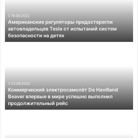
Tesla
от
испытаний
19.08.2022
Американские регуляторы предостерегли
систем
автовладельцев Tesla от испытаний систем
безопасности
безопасности на детях
на
детях
Коммерческий
электросамолёт
De
Havilland
Beaver
впервые
в
23.08.2022
Коммерческий электросамолёт De Havilland
мире
Beaver впервые в мире успешно выполнил
успешно
продолжительный рейс
выполнил
продолжительный
Tesla
рейс
выпустит
недорогой
автомобиль