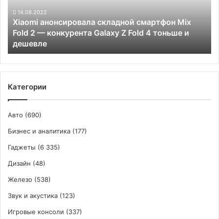
Fold
2
14.08.2022
Xiaomi анонсировала складной смартфон Mix
—
Fold 2 — конкурента Galaxy Z Fold 4 тоньше и
конкурента
дешевле
Galaxy
Z
Fold
4
тоньше
Категории
и
дешевле
Авто
(690)
Бизнес и аналитика
(177)
Гаджеты
(6 335)
Дизайн
(48)
Железо
(538)
Звук и акустика
(123)
Игровые консоли
(337)