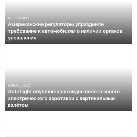
к
автомобилям
о
13.03.2022
Американские регуляторы упразднили
наличии
требование к автомобилям о наличии органов
органов
управления
управления
Autoflight
опубликовала
видео
полёта
своего
электрического
аэротакси
08.06.2022
Autoflight опубликовала видео полёта своего
с
электрического аэротакси с вертикальным
вертикальным
взлётом
взлётом
Американские
регуляторы
предостерегли
автовладельцев