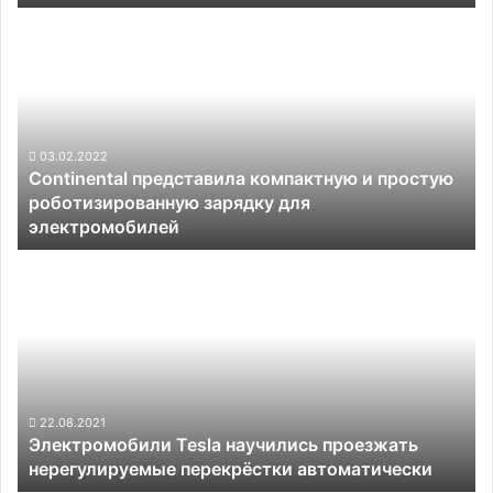
Continental
представила
компактную
и
простую
роботизированную
зарядку
03.02.2022
Continental представила компактную и простую
для
роботизированную зарядку для
электромобилей
электромобилей
Электромобили
Tesla
научились
проезжать
нерегулируемые
перекрёстки
автоматически
22.08.2021
Электромобили Tesla научились проезжать
нерегулируемые перекрёстки автоматически