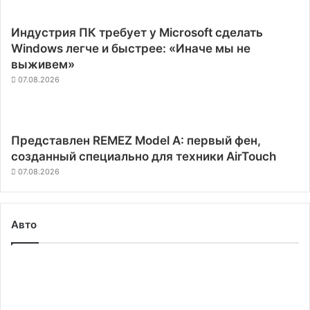
Индустрия ПК требует у Microsoft сделать
Windows легче и быстрее: «Иначе мы не
выживем»
07.08.2026
Представлен REMEZ Model A: первый фен,
созданный специально для техники AirTouch
07.08.2026
Авто
Американские
регуляторы
упразднили
требование