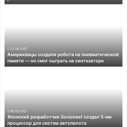
Американцы
создали
робота
на
пневматической
памяти —
он
смог
22.08.2021
Американцы создали робота на пневматической
сыграть
памяти — он смог сыграть на синтезаторе
на
синтезаторе
Японский
разработчик
Socionext
создал
5-
нм
процессор
для
06.02.2021
Японский разработчик Socionext создал 5-нм
систем
процессор для систем автопилота
автопилота