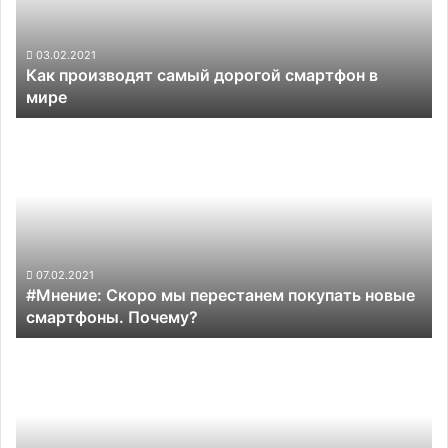
три
в
года
мире
03.02.2021
Как производят самый дорогой смартфон в
мире
#Мнение:
Скоро
мы
перестанем
покупать
новые
смартфоны.
Почему?
07.02.2021
#Мнение: Скоро мы перестанем покупать новые
смартфоны. Почему?
Xiaomi
анонсировала
складной
смартфон
Mix