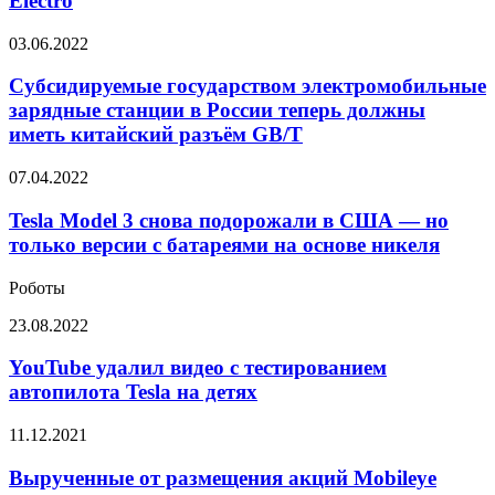
Electro
и
письма
Субсидируемые
03.06.2022
по
государством
Москве
электромобильные
Субсидируемые государством электромобильные
на
зарядные
электрогрузовиках
зарядные станции в России теперь должны
станции
Drive
иметь китайский разъём GB/T
в
Electro
России
Tesla
07.04.2022
теперь
Model
должны
3
Tesla Model 3 снова подорожали в США — но
иметь
снова
китайский
только версии с батареями на основе никеля
подорожали
разъём
в
GB/T
Роботы
США —
но
YouTube
23.08.2022
только
удалил
версии
видео
YouTube удалил видео с тестированием
с
с
автопилота Tesla на детях
батареями
тестированием
на
автопилота
Вырученные
11.12.2021
основе
Tesla
от
никеля
на
размещения
Вырученные от размещения акций Mobileye
детях
акций