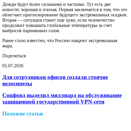
Дожди будут более сильными и частыми. Тут есть две
новости: хорошая и плохая. Первая заключается в том, что это
облегчает прогнозирование будущего экстремальных осадков.
Вторая — ситуация станет еще хуже, если человечество
продолжит повышать глобальные температуры за счет
выбросов парниковых газов.
Ранее стало известно, что Россию накроет экстремальная
жара.
Поделиться
01.07.2026
Facebook
Twitter
LinkedIn
Pinterest
Reddit
Вконтакте
Одноклассники
Messenger
Messenger
WhatsApp
Telegram
Viber
Поделиться
Печатать
через
Для сотрудников офисов создали стоячие
электронную
велосипеды
почту
Соцфонд выделил миллиард на обслуживание
защищенной государственной VPN-сети
Похожие статьи