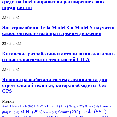
средства Intel направит на расширение своих
Mobileye
предприятий
средства
Intel
Электромобили
22.08.2021
направит
Tesla
на
Model
Электромобили Tesla Model 3 и Model Y научатся
расширение
3
своих
самостоятельно выбирать режим движения
и
предприятий
Model
Китайские
23.02.2022
Y
разработчики
научатся
автопилотов
Китайские разработчики автопилотов оказались
самостоятельно
оказались
сильно зависимы от технологий США
выбирать
сильно
режим
зависимы
движения
Японцы
22.08.2021
от
разработали
технологий
систему
Японцы разработали систему автопилота для
США
автопилота
строительной техники, которая обходится без
для
GPS
строительной
техники,
Метки
которая
Ford
(132)
Hyundai
Apple
(62)
BMW
(71)
обходится
Android
(57)
Google
(52)
Honda
(44)
Tesla
(551)
MINI
(293)
Smart
(236)
без
(89)
Kia
(44)
Nissan
(44)
GPS