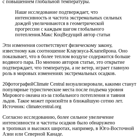
с повышением глобальной температуры.
Наше исследование подтверждает, что
интенсивность и частота экстремальных сильных
дождей увеличиваются в геометрической
прогрессии с каждым шагом глобального
потепления.Макс КоцВедущий автор статьи
Эти изменения соответствуют физическому закону,
известному как соотношение Клаузиуса-Клапейрона. Оно
показывает, что в более теплом воздухе содержится больше
водяного пара. По мнению авторов статьи, это открытие
подтверждает, что температура, а не ветер, играет главную
роль в мировых изменениях экстремальных осадков.
20фотографийClimate Central визуализировали, какими станут
популярные туристические места после подъема уровня
Мирового океана из-за глобального потепления и таяния
льдов. Такое может произойти в ближайшую сотню лет.
Источник: climatecentral.org
Согласно исследованию, более сильное увеличение
интенсивности и частоты осадков было обнаружено
в тропиках и высоких широтах, например, в Юго-Восточной
Азии или Северной Канаде.