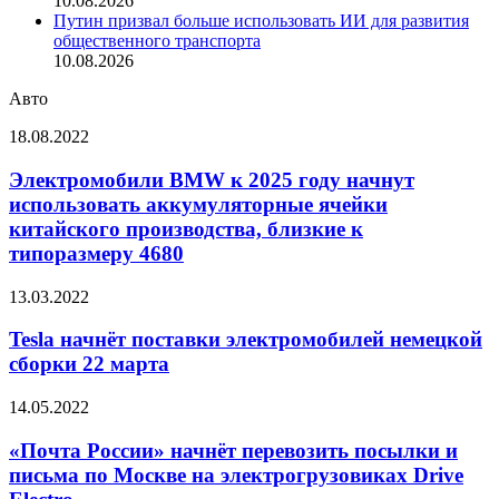
10.08.2026
Путин призвал больше использовать ИИ для развития
общественного транспорта
10.08.2026
Авто
Электромобили
18.08.2022
BMW
к
Электромобили BMW к 2025 году начнут
2025
использовать аккумуляторные ячейки
году
китайского производства, близкие к
начнут
типоразмеру 4680
использовать
аккумуляторные
Tesla
ячейки
13.03.2022
начнёт
китайского
поставки
производства,
Tesla начнёт поставки электромобилей немецкой
электромобилей
близкие
сборки 22 марта
немецкой
к
сборки
типоразмеру
«Почта
14.05.2022
22
4680
России»
марта
начнёт
«Почта России» начнёт перевозить посылки и
перевозить
письма по Москве на электрогрузовиках Drive
посылки