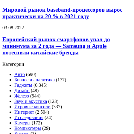
получит
в
рынок
основную
массовое
baseband-
Мировой рынок baseband-процессоров вырос
камеру
производство —
процессоров
практически на 20 % в 2021 году
на
релиз
вырос
200-
ожидается
практически
Мп
Европейский
03.08.2022
весной
на
датчике
рынок
20
Samsung
смартфонов
Европейский рынок смартфонов упал до
%
упал
минимума за 2 года — Samsung и Apple
в
до
2021
потеснили китайские бренды
минимума
году
за
Категории
2
года
Авто
(690)
—
Бизнес и аналитика
(177)
Samsung
Гаджеты
(6 345)
и
Дизайн
(48)
Apple
Железо
(544)
потеснили
Звук и акустика
(123)
китайские
Игровые консоли
(337)
бренды
Интернет
(2 504)
Исследования
(24)
Камеры
(172)
Компьютеры
(29)
Космос
(2)