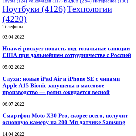
Видео
(254)
Toyota
(124)
Volkswagen
(117)
Интересное
(130)
Ноутбуки
(4126)
Технологии
(4220)
Телефоны
Huawei
03.04.2022
рискует
попасть
Huawei рискует попасть под тотальные санкции
под
США при дальнейшем сотрудничестве с Россией
тотальные
санкции
Слухи:
05.02.2022
США
новые
при
iPad
Слухи: новые iPad Air и iPhone SE с чипами
дальнейшем
Air
Apple A15 Bionic запущены в массовое
сотрудничестве
и
с
производство — релиз ожидается весной
iPhone
Россией
SE
Смартфон
06.07.2022
с
Moto
чипами
X30
Смартфон Moto X30 Pro, скорее всего, получит
Apple
Pro,
A15
основную камеру на 200-Мп датчике Samsung
скорее
Bionic
всего,
запущены
Мировой
14.04.2022