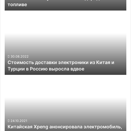
топливе
выпуск
машин
Стоимость
на
доставки
водородном
электроники
топливе
из
Китая
и
Турции
в
30.08.2022
Стоимость доставки электроники из Китая и
Россию
Турции в Россию выросла вдвое
выросла
вдвое
Китайская
Xpeng
анонсировала
электромобиль,
который
сможет
летать
и
24.10.2021
Китайская Xpeng анонсировала электромобиль,
ездить