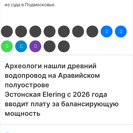
из суда в Подмосковье.
Facebook
Twitter
LinkedIn
Pinterest
Reddit
Вконтакте
Одноклассники
Messenge
Me
WhatsApp
Telegram
Viber
Поделиться
Печатать
через
электронную
почту
Археологи нашли древний
водопровод на Аравийском
полуострове
Эстонская Elering с 2026 года
вводит плату за балансирующую
мощность