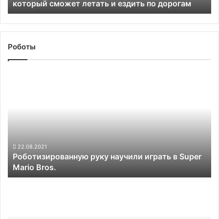
который сможет летать и ездить по дорогам
по
дорогам
Роботы
Роботизированную
руку
научили
играть
в
Super
Mario
Bros.
22.08.2021
Роботизированную руку научили играть в Super
Mario Bros.
Volkswagen
предложит
оплачивать
автопилот