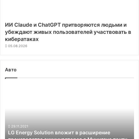
ИИ Claude и ChatGPT притворяются людьми и
убеждают живых пользователей участвовать в
кибератаках
05.08.2026
Авто
LG
Energy
Solution
вложит
в
расширение
производства
29.11.2021
LG Energy Solution вложит в расширение
аккумуляторов