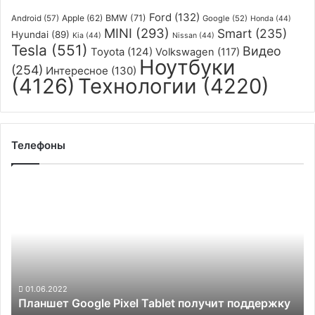
Ford
(132)
Apple
(62)
BMW
(71)
Android
(57)
Google
(52)
Honda
(44)
MINI
(293)
Smart
(235)
Hyundai
(89)
Kia
(44)
Nissan
(44)
Tesla
(551)
Видео
Toyota
(124)
Volkswagen
(117)
Ноутбуки
(254)
Интересное
(130)
(4126)
Технологии
(4220)
Телефоны
Планшет
Google
Pixel
Tablet
получит
поддержку
сторонних
активных
01.06.2022
Планшет Google Pixel Tablet получит поддержку
стилусов