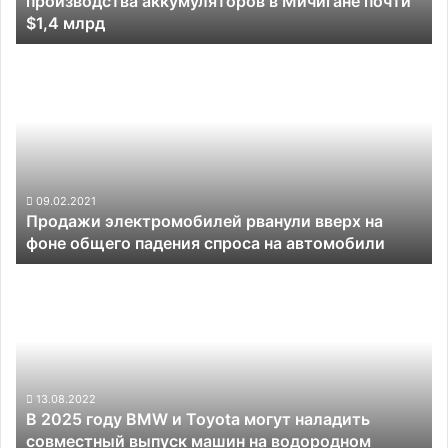
производства аккумуляторов в Мичигане почти
в
$1,4 млрд
Мичигане
почти
Продажи
$1,4
электромобилей
млрд
рванули
вверх
на
фоне
общего
падения
09.02.2021
Продажи электромобилей рванули вверх на
спроса
фоне общего падения спроса на автомобили
на
автомобили
В
2025
году
BMW
и
Toyota
могут
13.08.2022
В 2025 году BMW и Toyota могут наладить
наладить
совместный выпуск машин на водородном
совместный