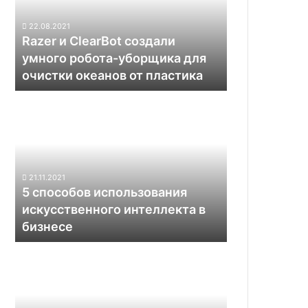
умного
робота-
22.08.2021
уборщика
Razer и ClearBot создали
для
умного робота-уборщика для
очистки
очистки океанов от пластика
океанов
от
5
пластика
способов
использования
искусственного
интеллекта
в
21.11.2021
бизнесе
5 способов использования
искусственного интеллекта в
бизнесе
В
Северной
Корее
показали
робота