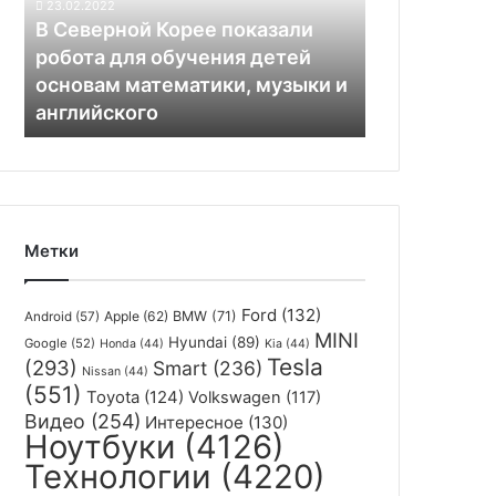
23.02.2022
для
В Северной Корее показали
обучения
робота для обучения детей
детей
основам математики, музыки и
основам
английского
математики,
музыки
и
английского
Метки
Ford
(132)
Apple
(62)
BMW
(71)
Android
(57)
MINI
Hyundai
(89)
Google
(52)
Honda
(44)
Kia
(44)
Tesla
(293)
Smart
(236)
Nissan
(44)
(551)
Toyota
(124)
Volkswagen
(117)
Видео
(254)
Интересное
(130)
Ноутбуки
(4126)
Технологии
(4220)