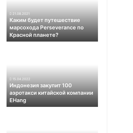
Perseverance
по
21.08.2021
Красной
Каким будет путешествие
планете?
марсохода Perseverance по
Красной планете?
Индонезия
закупит
100
аэротакси
китайской
компании
15.04.2022
EHang
Индонезия закупит 100
аэротакси китайской компании
EHang
Razer
и
ClearBot
создали