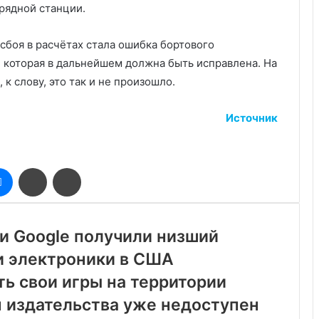
рядной станции.
 сбоя в расчётах стала ошибка бортового
 которая в дальнейшем должна быть исправлена. На
к слову, это так и не произошло.
Источник
оклассники
Messenger
Поделиться
Печатать
через
электронную
почту
t и Google получили низший
и электроники в США
ть свои игры на территории
 издательства уже недоступен