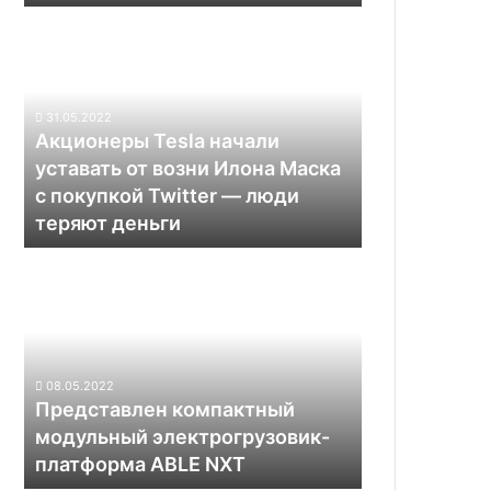
Акционеры
Tesla
начали
уставать
от
31.05.2022
возни
Акционеры Tesla начали
Илона
уставать от возни Илона Маска
Маска
с покупкой Twitter — люди
с
теряют деньги
покупкой
Twitter
Представлен
—
компактный
люди
модульный
теряют
электрогрузовик-
деньги
платформа
ABLE
08.05.2022
NXT
Представлен компактный
модульный электрогрузовик-
платформа ABLE NXT