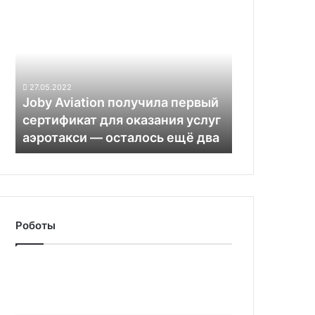
Joby
Aviation
получила
первый
сертификат
для
27.05.2022
оказания
Joby Aviation получила первый
услуг
сертификат для оказания услуг
аэротакси —
аэротакси — осталось ещё два
осталось
ещё
два
Роботы
Каким
будет
путешествие
марсохода