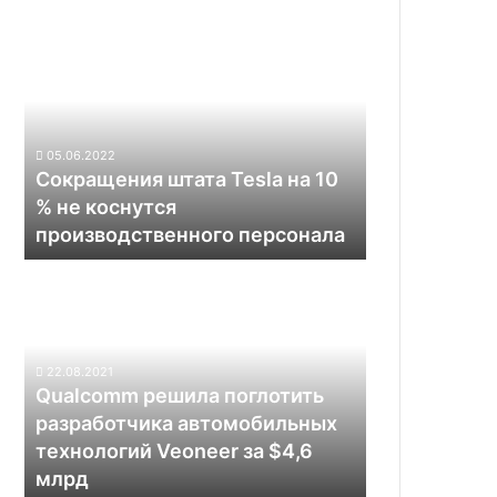
Сокращения
штата
Tesla
на
10
%
05.06.2022
не
Сокращения штата Tesla на 10
коснутся
% не коснутся
производственного
производственного персонала
персонала
Qualcomm
решила
поглотить
разработчика
автомобильных
22.08.2021
технологий
Qualcomm решила поглотить
Veoneer
разработчика автомобильных
за $4,6
технологий Veoneer за $4,6
млрд
млрд