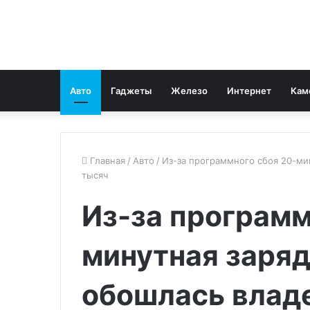
Авто
Гаджеты
Железо
Интернет
Кам
Главная
/
Авто
/
Из-за программного сбоя 20-мин
тысяч
Из-за программ
минутная заряд
обошлась влад