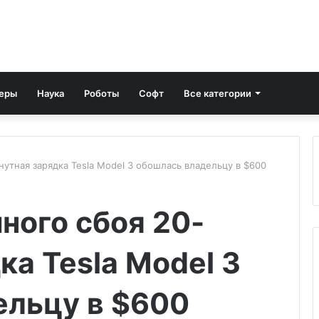
еры
Наука
Роботы
Софт
Все категории
утная зарядка Tesla Model 3 обошлась владельцу в $600
ного сбоя 20-
ка Tesla Model 3
ельцу в $600